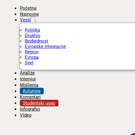
Početna
Najnovije
Vesti
Politika
Društvo
Bezbednost
Evropske integracije
Region
Evropa
Svet
Analize
Intervjui
Mišljenja
Kolumne
Komentari
Studentski ugao
Infografici
Video