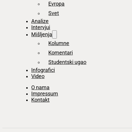
Evropa
Svet
Analize
Intervjui
Mišljenja
Kolumne
Komentari
Studentski ugao
Infografici
Video
O nama
Impressum
Kontakt