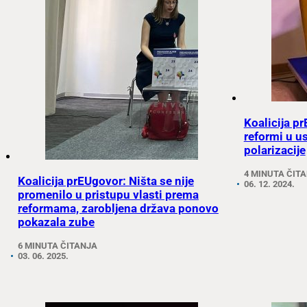
Koalicija p
reformi u u
polarizacije
4 MINUTA ČIT
Koalicija prEUgovor: Ništa se nije
06. 12. 2024.
promenilo u pristupu vlasti prema
reformama, zarobljena država ponovo
pokazala zube
6 MINUTA ČITANJA
03. 06. 2025.