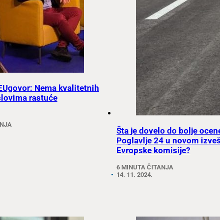
rEUgovor: Nema kvalitetnih
slovima rastuće
ANJA
Šta je dovelo do bolje ocen
Poglavlje 24 u novom izveš
Evropske komisije?
6 MINUTA ČITANJA
14. 11. 2024.