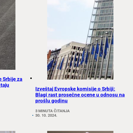
e Srbije za
taju
Izveštaj Evropske komisije o Srbiji:
Blagi rast prosečne ocene u odnosu na
prošlu godinu
3 MINUTA ČITANJA
30. 10. 2024.