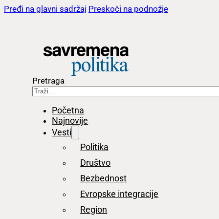
Pređi na glavni sadržaj
Preskoči na podnožje
Pretraga
Početna
Najnovije
Vesti
Politika
Društvo
Bezbednost
Evropske integracije
Region