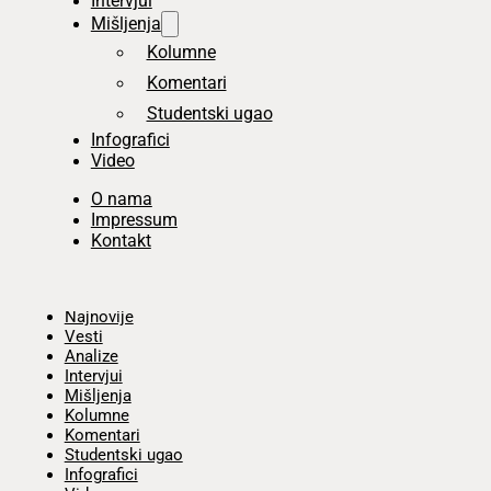
Intervjui
Mišljenja
Kolumne
Komentari
Studentski ugao
Infografici
Video
O nama
Impressum
Kontakt
Početna
Najnovije
Vesti
Analize
Intervjui
Mišljenja
Kolumne
Komentari
Studentski ugao
Infografici