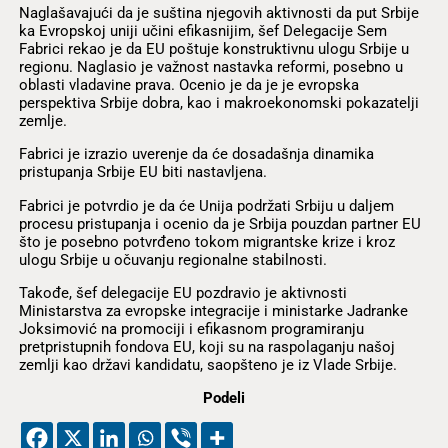
Naglašavajući da je suština njegovih aktivnosti da put Srbije
ka Evropskoj uniji učini efikasnijim, šef Delegacije Sem
Fabrici rekao je da EU poštuje konstruktivnu ulogu Srbije u
regionu. Naglasio je važnost nastavka reformi, posebno u
oblasti vladavine prava. Ocenio je da je je evropska
perspektiva Srbije dobra, kao i makroekonomski pokazatelji
zemlje.
Fabrici je izrazio uverenje da će dosadašnja dinamika
pristupanja Srbije EU biti nastavljena.
Fabrici je potvrdio je da će Unija podržati Srbiju u daljem
procesu pristupanja i ocenio da je Srbija pouzdan partner EU
što je posebno potvrđeno tokom migrantske krize i kroz
ulogu Srbije u očuvanju regionalne stabilnosti.
Takođe, šef delegacije EU pozdravio je aktivnosti
Ministarstva za evropske integracije i ministarke Jadranke
Joksimović na promociji i efikasnom programiranju
pretpristupnih fondova EU, koji su na raspolaganju našoj
zemlji kao državi kandidatu, saopšteno je iz Vlade Srbije.
Podeli