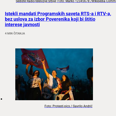
Sedište Radio-televizije Srbije; Foto: Marko 12345678 /WIkipedia Com
Istekli mandati Programskih saveta RTS-a i RTV-a,
bez uslova za izbor Poverenika koji bi štitio
interese javnosti
4 MIN ČITANJA
Foto: Protesti.pics / Gavrilo Andrić