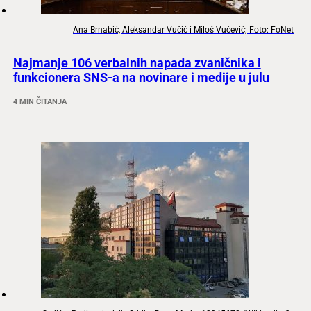
Ana Brnabić, Aleksandar Vučić i Miloš Vučević; Foto: FoNet
Najmanje 106 verbalnih napada zvaničnika i
funkcionera SNS-a na novinare i medije u julu
4 MIN ČITANJA