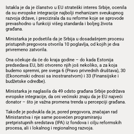
Istakla je da je članstvo u EU strateški interes Srbije, ocenila
da su evropske integracije najbolji mehanizam sveukupnog
razvoja države, i precizirala da su reforme koje se sprovode
prevashodno u funkciji višeg standarda i boljeg života
građana.
Ministarka je podsetila da je Srbija u dosadašnjem procesu
pristupnih pregovora otvorila 10 poglavlja, od kojih je dva
privremeno zatvorila.
Ona očekuje da će do kraja godine – do kada Estonija
predsedava EU, biti otvoreno njih još nekoliko, a za koja
budemo spremni, pre svega 6 (Pravo privrednih društava), 30
(Ekonomski odnosi sa inostranstvom) i 33 (Finansijske i
budžetske odredbe).
Ministarka je naglasila da 49 odsto građana Srbije podržava
evropske integracije, da oni većinski znaju da je EU najveći
donator – što je važna promena trenda u percepciji građana.
Takođe je podvukla da je, pored pregovora, značajan rad
Ministarstva i nje same posvećen programiranju
pretpristupnih sredstava (IPA) iz fondova i cilju reformskih
procesa, ali i lokalnog i regionalnog razvoja.