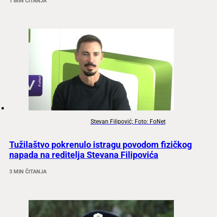
1 MIN ČITANJA
Stevan Filipović; Foto: FoNet
Tužilaštvo pokrenulo istragu povodom fizičkog
napada na reditelja Stevana Filipovića
3 MIN ČITANJA