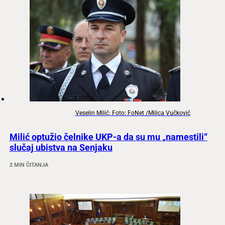
Veselin Milić; Foto: FoNet /Milica Vučković
Milić optužio čelnike UKP-a da su mu „namestili“
slučaj ubistva na Senjaku
2 MIN ČITANJA