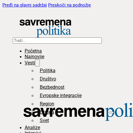
Pređi na glavni sadržaj
Preskoči na podnožje
Pretraga
Početna
Najnovije
Vesti
Politika
Društvo
Bezbednost
Evropske integracije
Region
Evropa
Svet
Analize