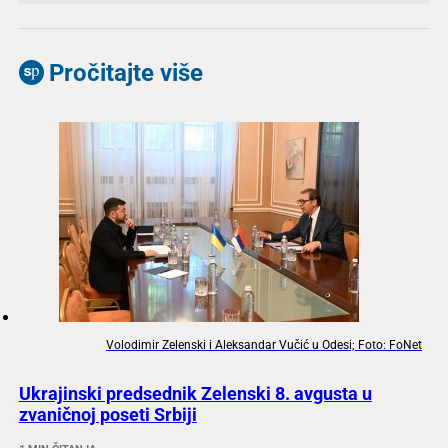
Pročitajte više
Volodimir Zelenski i Aleksandar Vučić u Odesi; Foto: FoNet
Ukrajinski predsednik Zelenski 8. avgusta u
zvaničnoj poseti Srbiji