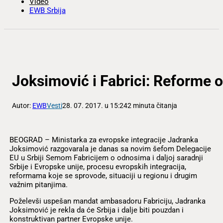
Video
EWB Srbija
Joksimović i Fabrici: Reforme o
Autor:
EWB
Vesti
28. 07. 2017. u 15:24
2 minuta čitanja
BEOGRAD – Ministarka za evropske integracije Jadranka
Joksimović razgovarala je danas sa novim šefom Delegacije
EU u Srbiji Semom Fabricijem o odnosima i daljoj saradnji
Srbije i Evropske unije, procesu evropskih integracija,
reformama koje se sprovode, situaciji u regionu i drugim
važnim pitanjima.
Poželevši uspešan mandat ambasadoru Fabriciju, Jadranka
Joksimović je rekla da će Srbija i dalje biti pouzdan i
konstruktivan partner Evropske unije.