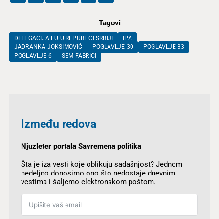
Tagovi
DELEGACIJA EU U REPUBLICI SRBIJI
IPA
JADRANKA JOKSIMOVIĆ
POGLAVLJE 30
POGLAVLJE 33
POGLAVLJE 6
SEM FABRICI
Između redova
Njuzleter portala Savremena politika
Šta je iza vesti koje oblikuju sadašnjost? Jednom
nedeljno donosimo ono što nedostaje dnevnim
vestima i šaljemo elektronskom poštom.