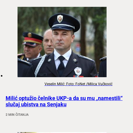
Veselin Milić; Foto: FoNet /Milica Vučković
Milić optužio čelnike UKP-a da su mu „namestili“
slučaj ubistva na Senjaku
2 MIN ČITANJA