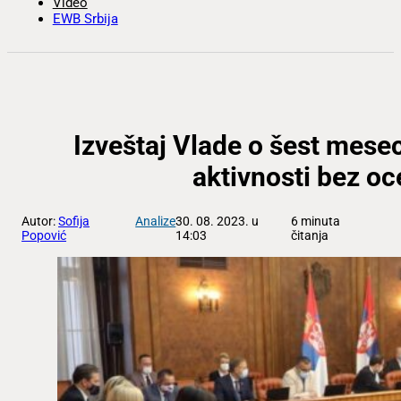
Video
EWB Srbija
Izveštaj Vlade o šest mesec
aktivnosti bez oc
Autor:
Sofija
Analize
30. 08. 2023. u
6 minuta
Popović
14:03
čitanja