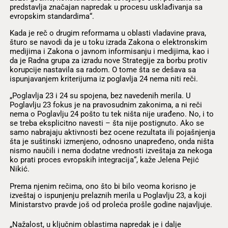
predstavlja značajan napredak u procesu usklađivanja sa
evropskim standardima“.
Kada je reč o drugim reformama u oblasti vladavine prava,
šturo se navodi da je u toku izrada Zakona o elektronskim
medijima i Zakona o javnom informisanju i medijima, kao i
da je Radna grupa za izradu nove Strategije za borbu protiv
korupcije nastavila sa radom. O tome šta se dešava sa
ispunjavanjem kriterijuma iz poglavlja 24 nema niti reči.
„Poglavlja 23 i 24 su spojena, bez navedenih merila. U
Poglavlju 23 fokus je na pravosudnim zakonima, a ni reči
nema o Poglavlju 24 pošto tu tek ništa nije urađeno. No, i to
se treba eksplicitno navesti – šta nije postignuto. Ako se
samo nabrajaju aktivnosti bez ocene rezultata ili pojašnjenja
šta je suštinski izmenjeno, odnosno unapređeno, onda ništa
nismo naučili i nema dodatne vrednosti izveštaja za nekoga
ko prati proces evropskih integracija“, kaže Jelena Pejić
Nikić.
Prema njenim rečima, ono što bi bilo veoma korisno je
izveštaj o ispunjenju prelaznih merila u Poglavlju 23, a koji
Ministarstvo pravde još od proleća prošle godine najavljuje.
„Nažalost, u ključnim oblastima napredak je i dalje