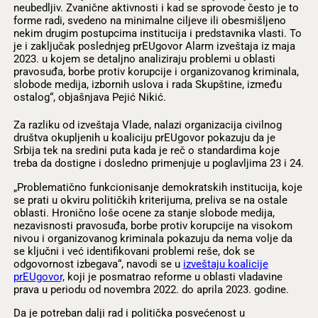
neubedljiv. Zvanične aktivnosti i kad se sprovode često je to
forme radi, svedeno na minimalne ciljeve ili obesmišljeno
nekim drugim postupcima institucija i predstavnika vlasti. To
je i zaključak poslednjeg prEUgovor Alarm izveštaja iz maja
2023. u kojem se detaljno analiziraju problemi u oblasti
pravosuđa, borbe protiv korupcije i organizovanog kriminala,
slobode medija, izbornih uslova i rada Skupštine, između
ostalog“, objašnjava Pejić Nikić.
Za razliku od izveštaja Vlade, nalazi organizacija civilnog
društva okupljenih u koaliciju prEUgovor pokazuju da je
Srbija tek na sredini puta kada je reč o standardima koje
treba da dostigne i dosledno primenjuje u poglavljima 23 i 24.
„Problematično funkcionisanje demokratskih institucija, koje
se prati u okviru političkih kriterijuma, preliva se na ostale
oblasti. Hronično loše ocene za stanje slobode medija,
nezavisnosti pravosuđa, borbe protiv korupcije na visokom
nivou i organizovanog kriminala pokazuju da nema volje da
se ključni i već identifikovani problemi reše, dok se
odgovornost izbegava“, navodi se u
izveštaju koalicije
prEUgovor,
koji je posmatrao reforme u oblasti vladavine
prava u periodu od novembra 2022. do aprila 2023. godine.
Da je potreban dalji rad i politička posvećenost u