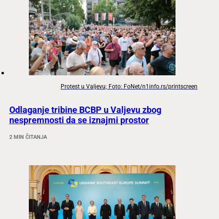
Protest u Valjevu; Foto: FoNet/n1info.rs/printscreen
Odlaganje tribine BCBP u Valjevu zbog
nespremnosti da se iznajmi prostor
2 MIN ČITANJA