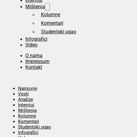
Intervjui
Mišljenja
Kolumne
Komentari
Studentski ugao
Infografici
Video
O nama
Impressum
Kontakt
Početna
Najnovije
Vesti
Analize
Intervjui
Mišljenja
Kolumne
Komentari
Studentski ugao
Infografici