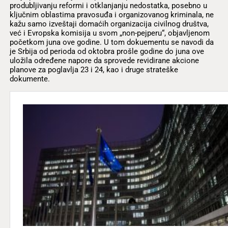
produbljivanju reformi i otklanjanju nedostatka, posebno u
ključnim oblastima pravosuđa i organizovanog kriminala, ne
kažu samo izveštaji domaćih organizacija civilnog društva,
već i Evropska komisija u svom „non-pejperu“, objavljenom
početkom juna ove godine. U tom dokuementu se navodi da
je Srbija od perioda od oktobra prošle godine do juna ove
uložila određene napore da sprovede revidirane akcione
planove za poglavlja 23 i 24, kao i druge strateške
dokumente.