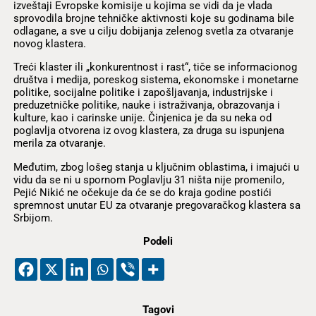
izveštaji Evropske komisije u kojima se vidi da je vlada
sprovodila brojne tehničke aktivnosti koje su godinama bile
odlagane, a sve u cilju dobijanja zelenog svetla za otvaranje
novog klastera.
Treći klaster ili „konkurentnost i rast“, tiče se informacionog
društva i medija, poreskog sistema, ekonomske i monetarne
politike, socijalne politike i zapošljavanja, industrijske i
preduzetničke politike, nauke i istraživanja, obrazovanja i
kulture, kao i carinske unije. Činjenica je da su neka od
poglavlja otvorena iz ovog klastera, za druga su ispunjena
merila za otvaranje.
Međutim, zbog lošeg stanja u ključnim oblastima, i imajući u
vidu da se ni u spornom Poglavlju 31 ništa nije promenilo,
Pejić Nikić ne očekuje da će se do kraja godine postići
spremnost unutar EU za otvaranje pregovaračkog klastera sa
Srbijom.
Podeli
Tagovi