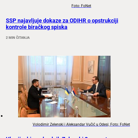
Foto: FoNet
SSP najavljuje dokaze za ODIHR o opstrukciji
kontrole biračkog spiska
2 MIN ČITANJA
Volodimir Zelenski i Aleksandar Vučić u Odesi; Foto: FoNet