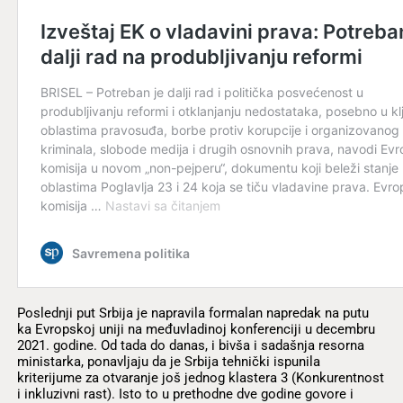
Poslednji put Srbija je napravila formalan napredak na putu
ka Evropskoj uniji na međuvladinoj konferenciji u decembru
2021. godine. Od tada do danas, i bivša i sadašnja resorna
ministarka, ponavljaju da je Srbija tehnički ispunila
kriterijume za otvaranje još jednog klastera 3 (Konkurentnost
i inkluzivni rast). Isto to u prethodne dve godine govore i