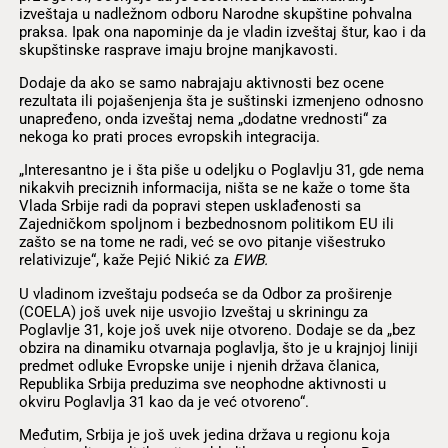
izveštaja u nadležnom odboru Narodne skupštine pohvalna
praksa. Ipak ona napominje da je vladin izveštaj štur, kao i da
skupštinske rasprave imaju brojne manjkavosti.
Dodaje da ako se samo nabrajaju aktivnosti bez ocene
rezultata ili pojašenjenja šta je suštinski izmenjeno odnosno
unapređeno, onda izveštaj nema „dodatne vrednosti“ za
nekoga ko prati proces evropskih integracija.
„Interesantno je i šta piše u odeljku o Poglavlju 31, gde nema
nikakvih preciznih informacija, ništa se ne kaže o tome šta
Vlada Srbije radi da popravi stepen usklađenosti sa
Zajedničkom spoljnom i bezbednosnom politikom EU ili
zašto se na tome ne radi, već se ovo pitanje višestruko
relativizuje“, kaže Pejić Nikić za
EWB.
U vladinom izveštaju podseća se da Odbor za proširenje
(COELA) još uvek nije usvojio Izveštaj u skriningu za
Poglavlje 31, koje još uvek nije otvoreno. Dodaje se da „bez
obzira na dinamiku otvarnaja poglavlja, što je u krajnjoj liniji
predmet odluke Evropske unije i njenih država članica,
Republika Srbija preduzima sve neophodne aktivnosti u
okviru Poglavlja 31 kao da je već otvoreno“.
Međutim, Srbija je još uvek jedina država u regionu koja