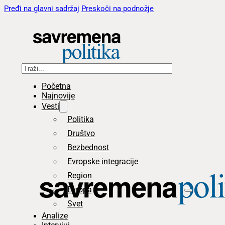
Pređi na glavni sadržaj
Preskoči na podnožje
Pretraga
Početna
Najnovije
Vesti
Politika
Društvo
Bezbednost
Evropske integracije
Region
Evropa
Svet
Analize