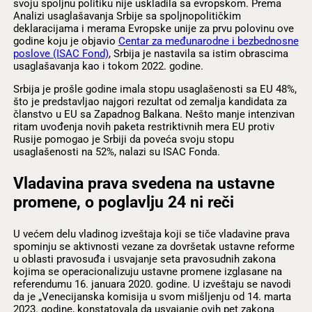
svoju spoljnu politiku nije uskladila sa evropskom. Prema
Analizi usaglašavanja Srbije sa spoljnopolitičkim
deklaracijama i merama Evropske unije za prvu polovinu ove
godine koju je objavio
Centar za međunarodne i bezbednosne
poslove (ISAC Fond)
, Srbija je nastavila sa istim obrascima
usaglašavanja kao i tokom 2022. godine.
Srbija je prošle godine imala stopu usaglašenosti sa EU 48%,
što je predstavljao najgori rezultat od zemalja kandidata za
članstvo u EU sa Zapadnog Balkana. Nešto manje intenzivan
ritam uvođenja novih paketa restriktivnih mera EU protiv
Rusije pomogao je Srbiji da poveća svoju stopu
usaglašenosti na 52%, nalazi su ISAC Fonda.
Vladavina prava svedena na ustavne
promene, o poglavlju 24 ni reči
U većem delu vladinog izveštaja koji se tiče vladavine prava
spominju se aktivnosti vezane za dovršetak ustavne reforme
u oblasti pravosuđa i usvajanje seta pravosudnih zakona
kojima se operacionalizuju ustavne promene izglasane na
referendumu 16. januara 2020. godine. U izveštaju se navodi
da je „Venecijanska komisija u svom mišljenju od 14. marta
2023. godine, konstatovala da usvajanje ovih pet zakona