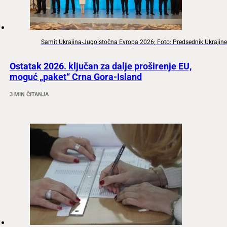
Samit Ukrajina-Jugoistočna Evropa 2026; Foto: Predsednik Ukrajine
Ostatak 2026. ključan za dalje proširenje EU,
moguć „paket“ Crna Gora-Island
3 MIN ČITANJA