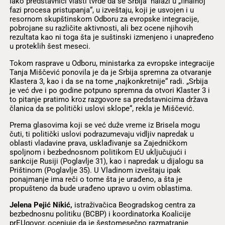
Iako predstavnici vlasti tvrde da se Srbija nalazi u „finalnoj
fazi procesa pristupanja“, u izveštaju, koji je usvojen i u
resornom skupštinskom Odboru za evropske integracije,
pobrojane su različite aktivnosti, ali bez ocene njihovih
rezultata kao ni toga šta je suštinski izmenjeno i unapređeno
u proteklih šest meseci.
Tokom rasprave u Odboru, ministarka za evropske integracije
Tanja Miščević ponovila je da je Srbija spremna za otvaranje
Klastera 3, kao i da se na tome „najkonkretnije“ radi. „Srbija
je već dve i po godine potpuno spremna da otvori Klaster 3 i
to pitanje pratimo kroz razgovore sa predstavnicima država
članica da se politički uslovi sklope“, rekla je Miščević.
Prema glasovima koji se već duže vreme iz Brisela mogu
čuti, ti politički uslovi podrazumevaju vidljiv napredak u
oblasti vladavine prava, usklađivanje sa Zajedničkom
spoljnom i bezbednosnom politikom EU uključujući i
sankcije Rusiji (Poglavlje 31), kao i napredak u dijalogu sa
Prištinom (Poglavlje 35). U Vladinom izveštaju ipak
ponajmanje ima reči o tome šta je urađeno, a šta je
propušteno da bude urađeno upravo u ovim oblastima.
Jelena Pejić Nikić,
istraživačica Beogradskog centra za
bezbednosnu politiku (BCBP) i koordinatorka Koalicije
prEUgovor, ocenjuje da je šestomesečno razmatranje