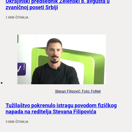
Ukrajinski predsednik Zelenski 8. avgusta u
zvaničnoj poseti Srbiji
1 MIN ČITANJA
Stevan Filipović; Foto: FoNet
Tužilaštvo pokrenulo istragu povodom fizičkog
napada na reditelja Stevana Filipovića
3 MIN ČITANJA