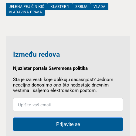
JELENA PEJIĆ NIKIĆ
KLASTER 1
SRBIJA
VLADA
VLADAVINA PRAVA
Između redova
Njuzleter portala Savremena politika
Šta je iza vesti koje oblikuju sadašnjost? Jednom
nedeljno donosimo ono što nedostaje dnevnim
vestima i šaljemo elektronskom poštom.
Prijavite se