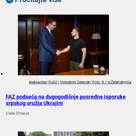
Aleksandar Vučić i Volodimir Zelenski; Foto: X / @ZelenskyyUa
FAZ podseća na dugogodišnje posredne isporuke
srpskog oružja Ukrajini
3 MIN ČITANJA