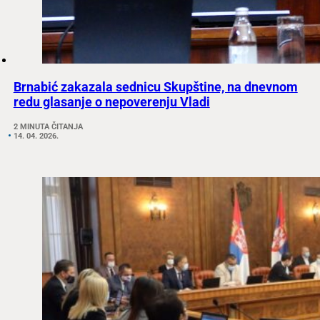
Brnabić zakazala sednicu Skupštine, na dnevnom
redu glasanje o nepoverenju Vladi
2 MINUTA ČITANJA
14. 04. 2026.