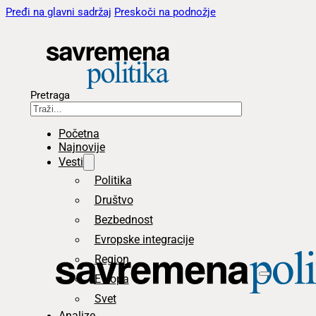
Pređi na glavni sadržaj
Preskoči na podnožje
Pretraga
Početna
Najnovije
Vesti
Politika
Društvo
Bezbednost
Evropske integracije
Region
Evropa
Svet
Analize