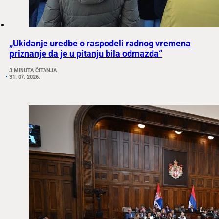
„Ukidanje uredbe o raspodeli radnog vremena
priznanje da je u pitanju bila odmazda“
3 MINUTA ČITANJA
31. 07. 2026.