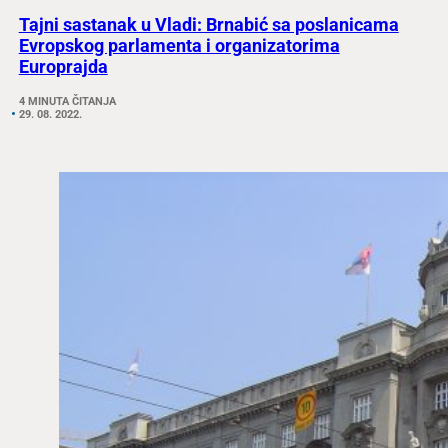
Tajni sastanak u Vladi: Brnabić sa poslanicama
Evropskog parlamenta i organizatorima
Europrajda
4 MINUTA ČITANJA
29. 08. 2022.