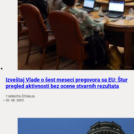
Izveštaj Vlade o šest meseci pregovora sa EU: Štur
pregled aktivnosti bez ocene stvarnih rezultata
7 MINUTA ČITANJA
30. 08. 2023.