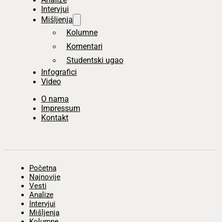
Intervjui
Mišljenja
Kolumne
Komentari
Studentski ugao
Infografici
Video
O nama
Impressum
Kontakt
Početna
Najnovije
Vesti
Analize
Intervjui
Mišljenja
Kolumne