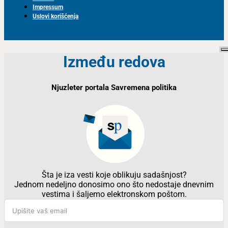
Impressum
Uslovi korišćenja
Između redova
Njuzleter portala Savremena politika
Šta je iza vesti koje oblikuju sadašnjost?
Jednom nedeljno donosimo ono što nedostaje dnevnim
vestima i šaljemo elektronskom poštom.