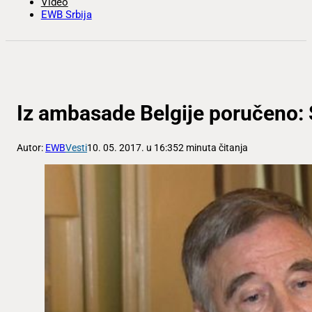
Video
EWB Srbija
Iz ambasade Belgije poručeno: 
Autor:
EWB
Vesti
10. 05. 2017. u 16:35
2 minuta čitanja