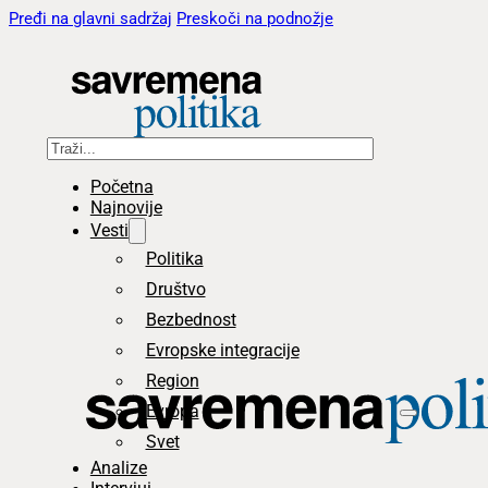
Pređi na glavni sadržaj
Preskoči na podnožje
Pretraga
Početna
Najnovije
Vesti
Politika
Društvo
Bezbednost
Evropske integracije
Region
Evropa
Svet
Analize