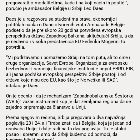
pregovarati o modalitetima, kada i na koji način ih postići”,
poručio je ambasador Belgije u Srbiji Leo Daes.
Daes je u razgovoru sa studentima prava, ekonomije i
politčkih nauka u Danu otvorenih vrata Ambasade Belgije
podsetio da je pre skoro 20 godina potvrđena evropska
perspektiva država Zapadnog Balkana, uključujući Srbiju, a da
je nedavno i visoka predstavnica EU Federika Mogerini to
potvrdila.
“Mi podržavamo i pomažemo Srbiji na tom putu, ali to čine i
druge organizacije, Savet Evrope, Organizacija za evropsku
bezbednost i saradnju, finansijske institucije poput EBRD, EIB,
ali jasna podrška evropskoj perspektivi Srbije postoji i od
država koje nisu deo EU, kao što je Norveška ili SAD”,
istakao je Daes.
On je ocenio i da je mehanizam “Zapadnobalkanska Šestorka
(WB 6)” važan instrument koji je dat zemljama regiona da se
zajedno pripremaju za članstvo u Uniji.
Prema njegovim rečima, Srbija pregovara o dva najvažnija
poglavlja 23 i 24, ali “treba znati da i Belgija, koja je jedan od
osnivača Unije, i dalje radi na ta dva poglavlja. To je stalni
posao i spremni smo da Srbiji budemo od pomoći, da