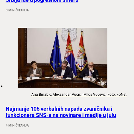
3 MIN ČITANJA
Ana Brnabić, Aleksandar Vučić i Miloš Vučević; Foto: FoNet
Najmanje 106 verbalnih napada zvaničnika i
funkcionera SNS-a na novinare i medije u julu
4 MIN ČITANJA