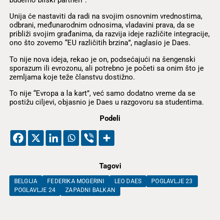
budemo bliski partneri”.
Unija će nastaviti da radi na svojim osnovnim vrednostima,
odbrani, međunarodnim odnosima, vladavini prava, da se
približi svojim građanima, da razvija ideje različite integracije,
ono što zovemo “EU različitih brzina”, naglasio je Daes.
To nije nova ideja, rekao je on, podsećajući na šengenski
sporazum ili evrozonu, ali potrebno je početi sa onim što je
zemljama koje teže članstvu dostižno.
To nije “Evropa a la kart”, već samo dodatno vreme da se
postižu ciljevi, objasnio je Daes u razgovoru sa studentima.
Podeli
Tagovi
BELGIJA
FEDERIKA MOGERINI
LEO DAES
POGLAVLJE 23
POGLAVLJE 24
ZAPADNI BALKAN