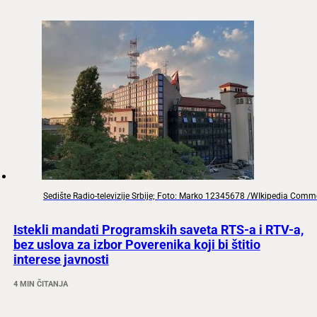
Sedište Radio-televizije Srbije; Foto: Marko 12345678 /WIkipedia Com
Istekli mandati Programskih saveta RTS-a i RTV-a,
bez uslova za izbor Poverenika koji bi štitio
interese javnosti
4 MIN ČITANJA