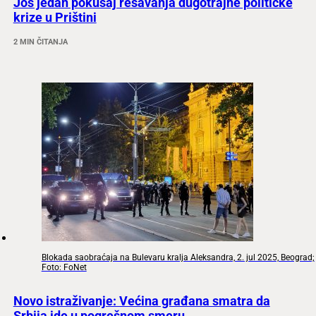
Još jedan pokušaj rešavanja dugotrajne političke
krize u Prištini
2 MIN ČITANJA
Blokada saobraćaja na Bulevaru kralja Aleksandra, 2. jul 2025, Beograd;
Foto: FoNet
Novo istraživanje: Većina građana smatra da
Srbija ide u pogrešnom smeru