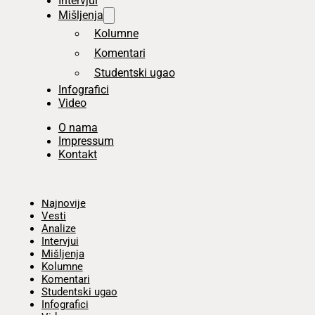
Intervjui
Mišljenja
Kolumne
Komentari
Studentski ugao
Infografici
Video
O nama
Impressum
Kontakt
Početna
Najnovije
Vesti
Analize
Intervjui
Mišljenja
Kolumne
Komentari
Studentski ugao
Infografici