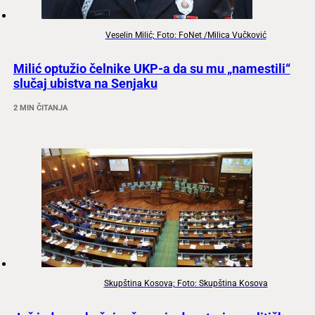
Veselin Milić; Foto: FoNet /Milica Vučković
Milić optužio čelnike UKP-a da su mu „namestili“
slučaj ubistva na Senjaku
2 MIN ČITANJA
Skupština Kosova; Foto: Skupština Kosova