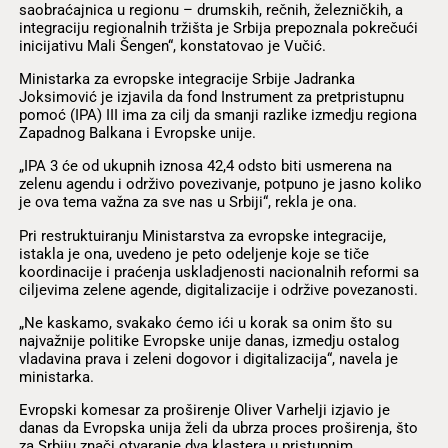
saobraćajnica u regionu – drumskih, rečnih, železničkih, a
integraciju regionalnih tržišta je Srbija prepoznala pokrečući
inicijativu Mali Šengen“, konstatovao je Vučić.
Ministarka za evropske integracije Srbije Jadranka
Joksimović je izjavila da fond Instrument za pretpristupnu
pomoć (IPA) III ima za cilj da smanji razlike izmedju regiona
Zapadnog Balkana i Evropske unije.
„IPA 3 će od ukupnih iznosa 42,4 odsto biti usmerena na
zelenu agendu i održivo povezivanje, potpuno je jasno koliko
je ova tema važna za sve nas u Srbiji“, rekla je ona.
Pri restruktuiranju Ministarstva za evropske integracije,
istakla je ona, uvedeno je peto odeljenje koje se tiče
koordinacije i praćenja uskladjenosti nacionalnih reformi sa
ciljevima zelene agende, digitalizacije i održive povezanosti.
„Ne kaskamo, svakako ćemo ići u korak sa onim što su
najvažnije politike Evropske unije danas, izmedju ostalog
vladavina prava i zeleni dogovor i digitalizacija“, navela je
ministarka.
Evropski komesar za proširenje Oliver Varhelji izjavio je
danas da Evropska unija želi da ubrza proces proširenja, što
za Srbiju znači otvaranje dva klastera u pristupnim