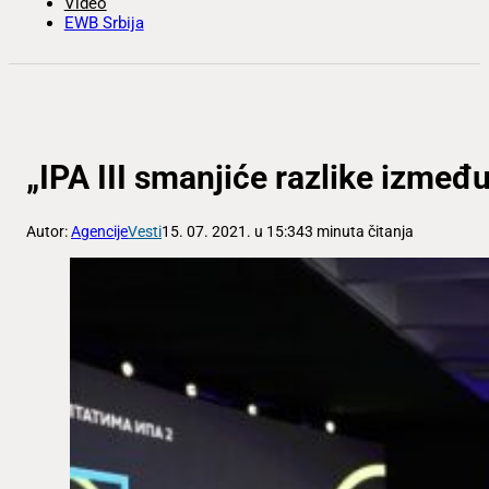
Video
EWB Srbija
„IPA III smanjiće razlike između
Autor:
Agencije
Vesti
15. 07. 2021. u 15:34
3 minuta čitanja