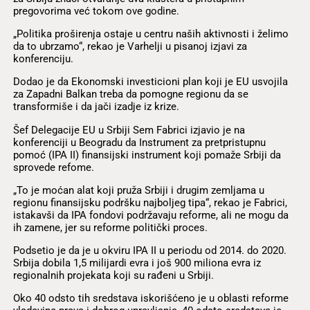
pregovorima već tokom ove godine.
„Politika proširenja ostaje u centru naših aktivnosti i želimo
da to ubrzamo“, rekao je Varhelji u pisanoj izjavi za
konferenciju.
Dodao je da Ekonomski investicioni plan koji je EU usvojila
za Zapadni Balkan treba da pomogne regionu da se
transformiše i da jači izadje iz krize.
Šef Delegacije EU u Srbiji Sem Fabrici izjavio je na
konferenciji u Beogradu da Instrument za pretpristupnu
pomoć (IPA II) finansijski instrument koji pomaže Srbiji da
sprovede refome.
„To je moćan alat koji pruža Srbiji i drugim zemljama u
regionu finansijsku podršku najboljeg tipa“, rekao je Fabrici,
istakavši da IPA fondovi podržavaju reforme, ali ne mogu da
ih zamene, jer su reforme politički proces.
Podsetio je da je u okviru IPA II u periodu od 2014. do 2020.
Srbija dobila 1,5 milijardi evra i još 900 miliona evra iz
regionalnih projekata koji su rađeni u Srbiji.
Oko 40 odsto tih sredstava iskorišćeno je u oblasti reforme