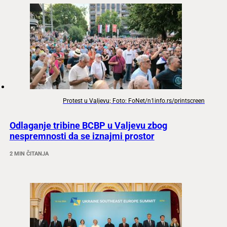
Protest u Valjevu; Foto: FoNet/n1info.rs/printscreen
Odlaganje tribine BCBP u Valjevu zbog
nespremnosti da se iznajmi prostor
2 MIN ČITANJA