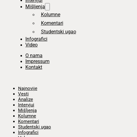
Intervjui
Mišljenja
Kolumne
Komentari
Studentski ugao
Infografici
Video
O nama
Impressum
Kontakt
Početna
Najnovije
Vesti
Analize
Intervjui
Mišljenja
Kolumne
Komentari
Studentski ugao
Infografici