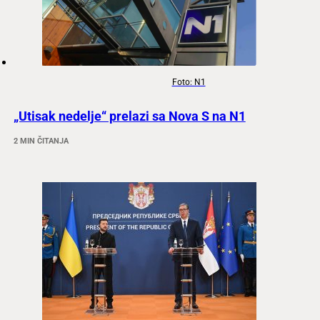
Foto: N1
„Utisak nedelje“ prelazi sa Nova S na N1
2 MIN ČITANJA