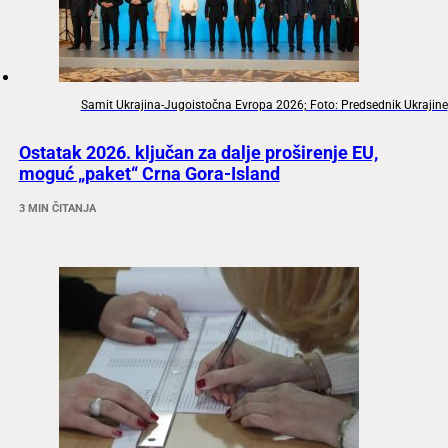
Samit Ukrajina-Jugoistočna Evropa 2026; Foto: Predsednik Ukrajine
Ostatak 2026. ključan za dalje proširenje EU,
moguć „paket“ Crna Gora-Island
3 MIN ČITANJA