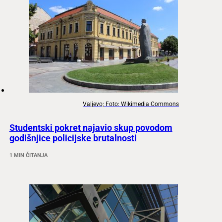
Valjevo; Foto: Wikimedia Commons
Studentski pokret najavio skup povodom
godišnjice policijske brutalnosti
1 MIN ČITANJA