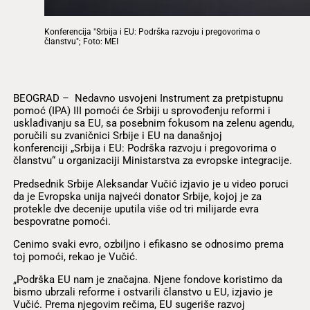
Konferencija "Srbija i EU: Podrška razvoju i pregovorima o
članstvu"; Foto: MEI
BEOGRAD – Nedavno usvojeni Instrument za pretpistupnu
pomoć (IPA) III pomoći će Srbiji u sprovođenju reformi i
usklađivanju sa EU, sa posebnim fokusom na zelenu agendu,
poručili su zvaničnici Srbije i EU na današnjoj
konferenciji „Srbija i EU: Podrška razvoju i pregovorima o
članstvu“ u organizaciji Ministarstva za evropske integracije.
Predsednik Srbije Aleksandar Vučić izjavio je u video poruci
da je Evropska unija najveći donator Srbije, kojoj je za
protekle dve decenije uputila više od tri milijarde evra
bespovratne pomoći.
Cenimo svaki evro, ozbiljno i efikasno se odnosimo prema
toj pomoći, rekao je Vučić.
„Podrška EU nam je značajna. Njene fondove koristimo da
bismo ubrzali reforme i ostvarili članstvo u EU, izjavio je
Vučić. Prema njegovim rečima, EU sugeriše razvoj