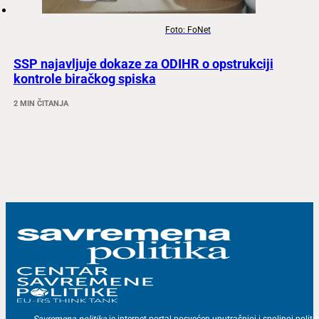
Foto: FoNet
SSP najavljuje dokaze za ODIHR o opstrukciji
kontrole biračkog spiska
2 MIN ČITANJA
Savremena politika
je internet portal posvećen unutrašnjoj i spoljnoj politic