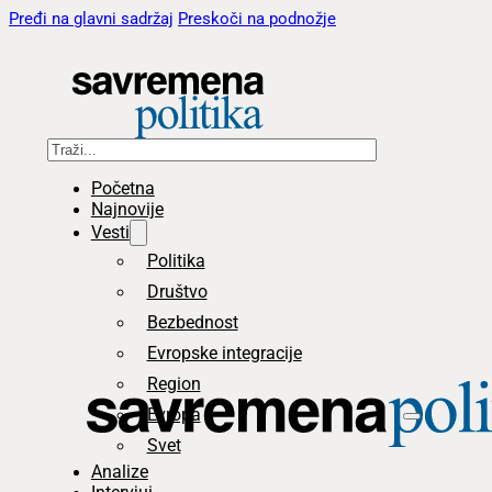
Pređi na glavni sadržaj
Preskoči na podnožje
Pretraga
Početna
Najnovije
Vesti
Politika
Društvo
Bezbednost
Evropske integracije
Region
Evropa
Svet
Analize