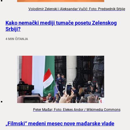
Volodimir Zelenski i Aleksandar Vučić; Foto: Predsednik Srbije
Kako nemački mediji tumače posetu Zelenskog
Srbiji?
4 MIN ČITANJA
Peter Mađar; Foto: Elekes Andor / Wikimedia Commons
„Filmski“ medeni mesec nove mađarske vlade