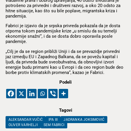
vladavine prava i dobrog upravljanja, 40 odsto sredstava je
potrošeno za privredni i društveni razvoj, a oko 20 odsto za
hitne situacije, kao što su bile poplave, migrantska kriza i
pandemija.
Fabrici je izjavio da je srpska privreda pokazala da je dosta
otporna tokom pandemijske krize „u smislu da su temelji
ekonomije snažni“, i da se dosta dobro oporavila posle
pandemije.
„Cilj je da se region približi Uniji i da se prevazidje privredni
jaz izmedju EU i Zapadnog Balkana, da se povežu kapital i
ljudi, da privreda bude sveobuhvatna, da obnovljivi izvori
energije budu primarni kao u Evropi i da ceo region bude deo
borbe protiv klimatskih promena“, kazao je Fabrici.
Podeli
Tagovi
ALEKSANDAR VUČIĆ
IPA III
JADRANKA JOKSIMOVIĆ
OLIVER VARHELJI
SEM FABRICI