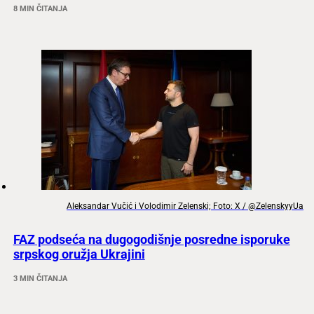
8 MIN ČITANJA
Aleksandar Vučić i Volodimir Zelenski; Foto: X / @ZelenskyyUa
FAZ podseća na dugogodišnje posredne isporuke
srpskog oružja Ukrajini
3 MIN ČITANJA