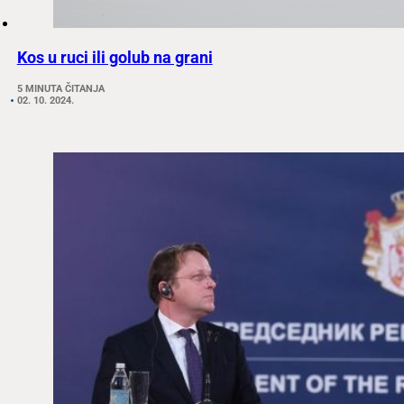
Kos u ruci ili golub na grani
5 MINUTA ČITANJA
02. 10. 2024.