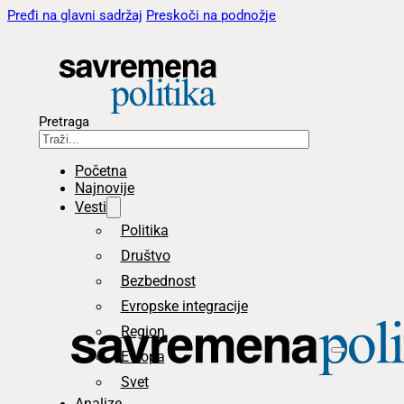
Pređi na glavni sadržaj
Preskoči na podnožje
Pretraga
Početna
Najnovije
Vesti
Politika
Društvo
Bezbednost
Evropske integracije
Region
Evropa
Svet
Analize