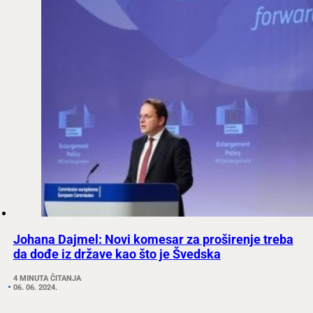
Johana Dajmel: Novi komesar za proširenje treba
da dođe iz države kao što je Švedska
4 MINUTA ČITANJA
06. 06. 2024.