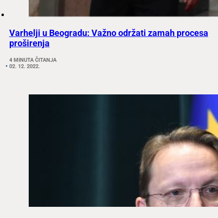
Varhelji u Beogradu: Važno održati zamah procesa
proširenja
4 MINUTA ČITANJA
02. 12. 2022.