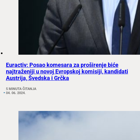
Euractiv: Posao komesara za proširenje biće
najtraženiji u novoj Evropskoj komisiji, kandidati
Austrija, Švedska i Grčka
5 MINUTA ČITANJA
04. 06. 2024.