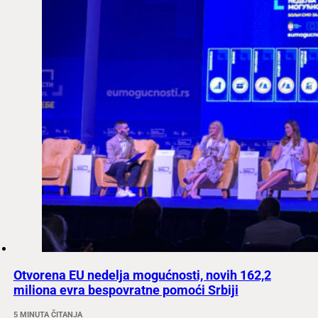
Otvorena EU nedelja mogućnosti, novih 162,2
miliona evra bespovratne pomoći Srbiji
5 MINUTA ČITANJA