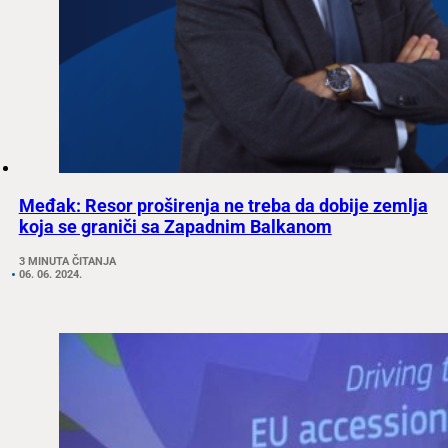
Međak: Resor proširenja ne treba da dobije zemlja
koja se graniči sa Zapadnim Balkanom
3 MINUTA ČITANJA
06. 06. 2024.