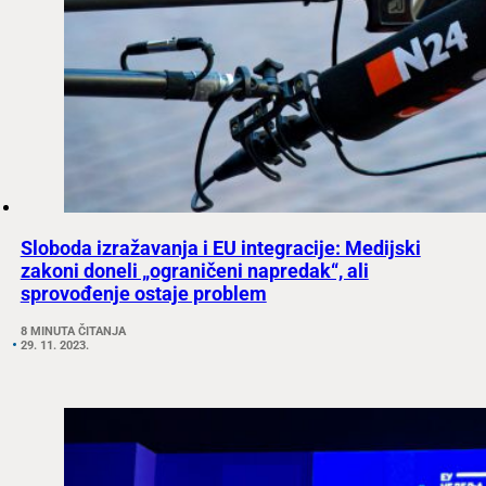
Sloboda izražavanja i EU integracije: Medijski
zakoni doneli „ograničeni napredak“, ali
sprovođenje ostaje problem
8 MINUTA ČITANJA
29. 11. 2023.