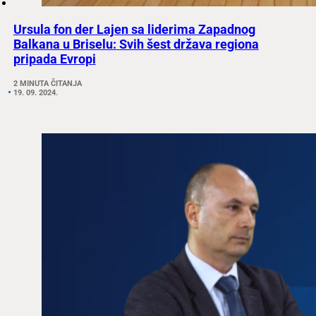
Ursula fon der Lajen sa liderima Zapadnog
Balkana u Briselu: Svih šest država regiona
pripada Evropi
2 MINUTA ČITANJA
19. 09. 2024.