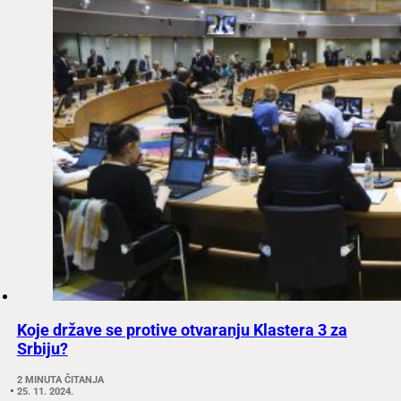
Koje države se protive otvaranju Klastera 3 za
Srbiju?
2 MINUTA ČITANJA
25. 11. 2024.