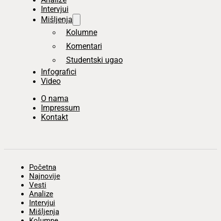
Intervjui
Mišljenja
Kolumne
Komentari
Studentski ugao
Infografici
Video
O nama
Impressum
Kontakt
Početna
Najnovije
Vesti
Analize
Intervjui
Mišljenja
Kolumne