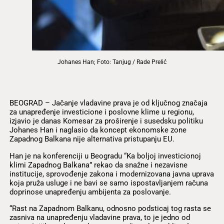
Johanes Han; Foto: Tanjug / Rade Prelić
BEOGRAD – Jačanje vladavine prava je od ključnog značaja
za unapređenje investicione i poslovne klime u regionu,
izjavio je danas Komesar za proširenje i susedsku politiku
Johanes Han i naglasio da koncept ekonomske zone
Zapadnog Balkana nije alternativa pristupanju EU.
Han je na konferenciji u Beogradu “Ka boljoj investicionoj
klimi Zapadnog Balkana” rekao da snažne i nezavisne
institucije, sprovođenje zakona i modernizovana javna uprava
koja pruža usluge i ne bavi se samo ispostavljanjem računa
doprinose unapređenju ambijenta za poslovanje.
“Rast na Zapadnom Balkanu, odnosno podsticaj tog rasta se
zasniva na unapređenju vladavine prava, to je jedno od