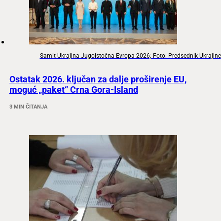
Samit Ukrajina-Jugoistočna Evropa 2026; Foto: Predsednik Ukrajine
Ostatak 2026. ključan za dalje proširenje EU,
moguć „paket“ Crna Gora-Island
3 MIN ČITANJA