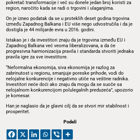
pokretač transformacije i već su donele jedan broj koristi za
region, naročito kada se radi o trgovini i ulaganjima.
On je izneo podatak da se u proteklih deset godina trgovina
između Zapadnog Balkana i EU više nego udvostručila i da je
dostigla je 44 milijarde evra u 2016. godini.
Istakao je i da investitori znaju da je trgovina između EU i
Zapadnog Balkana već veoma liberalizovana, a da će
progresivna harmonizacija pravila i standarda stvoriti jednaka
pravila igre za sve investitore.
“Neformalna ekonomija, siva ekonomija je razlog za
zabrinutost u regionu, smanjuje poreske prihode, vodi do
nelojalne konkurencije i negativno utiče na veštine radnika.
Investitori neće doći ako znaju da mogu da se suoče sa
nelojalnom konkurencijom polulegalnih preduzeća”, upozorio
je komesar.
Han je naglasio da je glavni cilj da se stvori mir stabilnost i
prosperitet.
Podeli