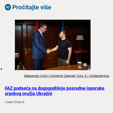
Pročitajte više
Aleksandar Vučić i Volodimir Zelenski; Foto: X / @ZelenskyyUa
FAZ podseća na dugogodišnje posredne isporuke
srpskog oružja Ukrajini
3 MIN ČITANJA