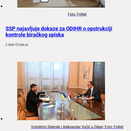
Foto: FoNet
SSP najavljuje dokaze za ODIHR o opstrukciji
kontrole biračkog spiska
2 MIN ČITANJA
Volodimir Zelenski i Aleksandar Vučić u Odesi; Foto: FoNet