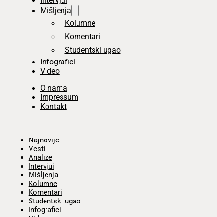
Intervjui
Mišljenja
Kolumne
Komentari
Studentski ugao
Infografici
Video
O nama
Impressum
Kontakt
Početna
Najnovije
Vesti
Analize
Intervjui
Mišljenja
Kolumne
Komentari
Studentski ugao
Infografici