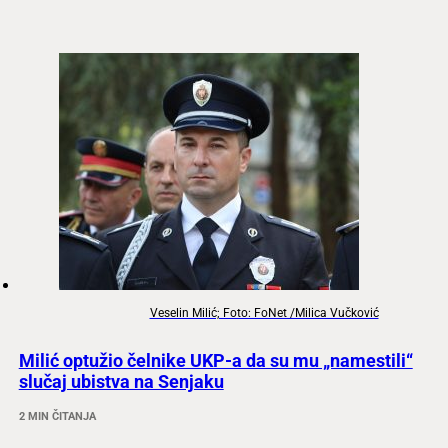
Veselin Milić; Foto: FoNet /Milica Vučković
Milić optužio čelnike UKP-a da su mu „namestili“
slučaj ubistva na Senjaku
2 MIN ČITANJA