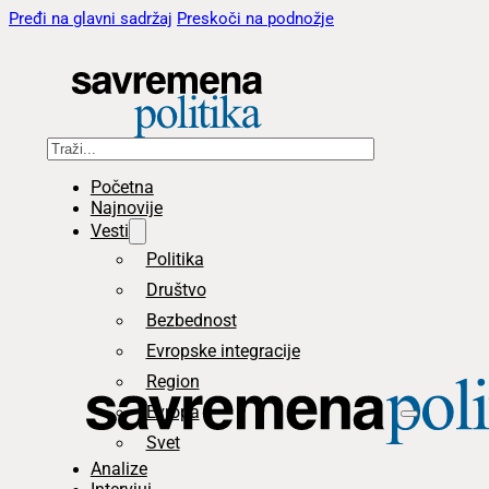
Pređi na glavni sadržaj
Preskoči na podnožje
Pretraga
Početna
Najnovije
Vesti
Politika
Društvo
Bezbednost
Evropske integracije
Region
Evropa
Svet
Analize