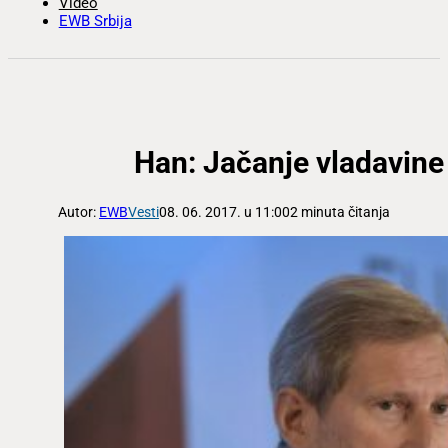
Video
EWB Srbija
Han: Jačanje vladavine 
Autor:
EWB
Vesti
08. 06. 2017. u 11:00
2 minuta čitanja