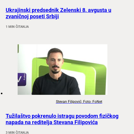
Ukrajinski predsednik Zelenski 8. avgusta u
zvaničnoj poseti Srbiji
1 MIN ČITANJA
Stevan Filipović; Foto: FoNet
Tužilaštvo pokrenulo istragu povodom fizičkog
napada na reditelja Stevana Filipovića
3 MIN ČITANJA