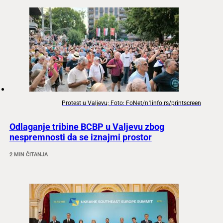
Protest u Valjevu; Foto: FoNet/n1info.rs/printscreen
Odlaganje tribine BCBP u Valjevu zbog
nespremnosti da se iznajmi prostor
2 MIN ČITANJA