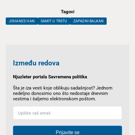
Tagovi
JOHANES HAN
SAMIT U TRSTU
ZAPADNI BALKAN
Između redova
Njuzleter portala Savremena politika
Šta je iza vesti koje oblikuju sadašnjost? Jednom
nedeljno donosimo ono što nedostaje dnevnim
vestima i šaljemo elektronskom poštom.
Prijavite se