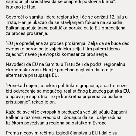
najmoćnijih sredstava da se unapredi poslovna klima”,
istakao je Han.
Govoreći o samitu lidera regiona koji će se održati 12. jula u
Trstu, Han je ukazao da se stavljanjem fokusa na Zapadni
Balkan upućuje jasna politička poruka da je EU opredeljena
za proces proširenja.
“EU je opredeljena za proces proširenja. Želja da se bude deo
evropske porodice je zajednička zelja i tim putem idemo
zajedno”, naveo je evropski komesar za proširenje.
Navodeći da EU na Samitu u Trstu želi da podrži regionalnu
ekonomsku zonu, Han je posebno naglasio da to nije
alternative pristupanja EU.
“Ponekad čujem, u nekim političkim grupacija, a da to može
biti odvraćanje sa mogućeg, realističnog budućeg put aka EU,
a upravo je suprotno. To je konkretna priprema za buduće
pristupanje”, rekao je on.
Kaže da sve više evropskih preduzeća već uključuju Zapadni
Balkan u razmenu vrednosti, dodajući da se i dalje radi na
fizičkom povezivanju regiona sa ostatkom Evrope.
Prema njegovim rečima, izgledi članstva u EU i dalje su