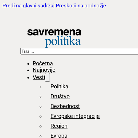
Pređi na glavni sadržaj
Preskoči na podnožje
Pretraga
Početna
Najnovije
Vesti
Politika
Društvo
Bezbednost
Evropske integracije
Region
Evropa