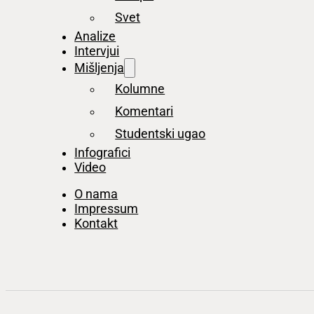
Svet
Analize
Intervjui
Mišljenja
Kolumne
Komentari
Studentski ugao
Infografici
Video
O nama
Impressum
Kontakt