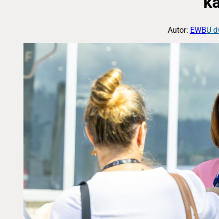
k
Autor:
EWB
U d