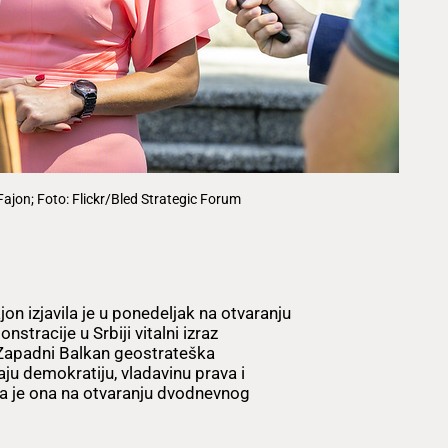
Fajon; Foto: Flickr/Bled Strategic Forum
n izjavila je u ponedeljak na otvaranju
racije u Srbiji vitalni izraz
na Zapadni Balkan geostrateška
u demokratiju, vladavinu prava i
la je ona na otvaranju dvodnevnog