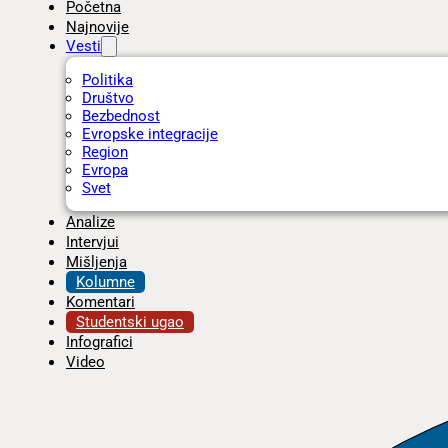
Početna
Najnovije
Vesti
Politika
Društvo
Bezbednost
Evropske integracije
Region
Evropa
Svet
Analize
Intervjui
Mišljenja
Kolumne
Komentari
Studentski ugao
Infografici
Video