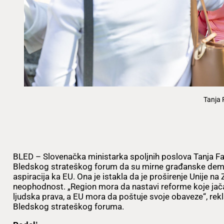
Tanja 
BLED – Slovenačka ministarka spoljnih poslova Tanja Fajo
Bledskog strateškog forum da su mirne građanske demonst
aspiracija ka EU. Ona je istakla da je proširenje Unije 
neophodnost. „Region mora da nastavi reforme koje jačaj
ljudska prava, a EU mora da poštuje svoje obaveze“, rek
Bledskog strateškog foruma.