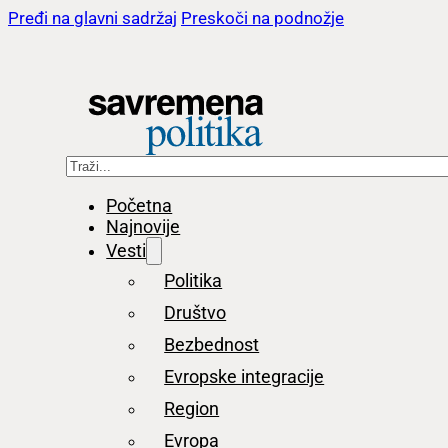
Pređi na glavni sadržaj
Preskoči na podnožje
Pretraga
Početna
Najnovije
Vesti
Politika
Društvo
Bezbednost
Evropske integracije
Region
Evropa