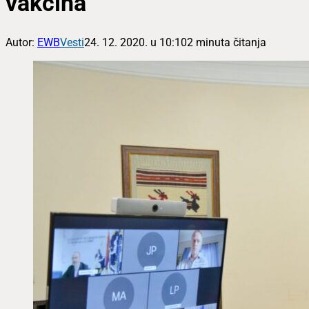
vakcina
Autor:
EWB
Vesti
24. 12. 2020. u 10:10
2 minuta čitanja