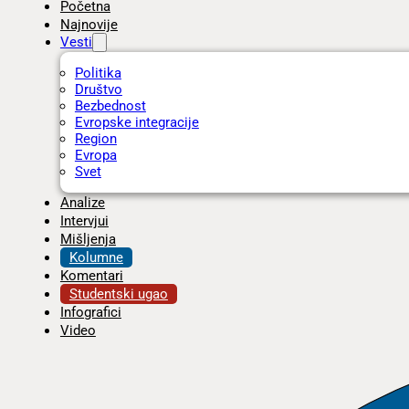
Početna
Najnovije
Vesti
Politika
Društvo
Bezbednost
Evropske integracije
Region
Evropa
Svet
Analize
Intervjui
Mišljenja
Kolumne
Komentari
Studentski ugao
Infografici
Video