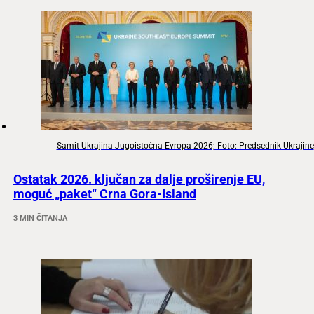
Samit Ukrajina-Jugoistočna Evropa 2026; Foto: Predsednik Ukrajine
Ostatak 2026. ključan za dalje proširenje EU,
moguć „paket“ Crna Gora-Island
3 MIN ČITANJA