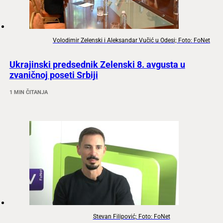
Volodimir Zelenski i Aleksandar Vučić u Odesi; Foto: FoNet
Ukrajinski predsednik Zelenski 8. avgusta u
zvaničnoj poseti Srbiji
1 MIN ČITANJA
Stevan Filipović; Foto: FoNet