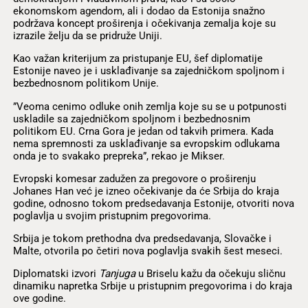
ekonomskom agendom, ali i dodao da Estonija snažno
podržava koncept proširenja i očekivanja zemalja koje su
izrazile želju da se pridruže Uniji.
Kao važan kriterijum za pristupanje EU, šef diplomatije
Estonije naveo je i usklađivanje sa zajedničkom spoljnom i
bezbednosnom politikom Unije.
”Veoma cenimo odluke onih zemlja koje su se u potpunosti
uskladile sa zajedničkom spoljnom i bezbednosnim
politikom EU. Crna Gora je jedan od takvih primera. Kada
nema spremnosti za usklađivanje sa evropskim odlukama
onda je to svakako prepreka”, rekao je Mikser.
Evropski komesar zadužen za pregovore o proširenju
Johanes Han već je izneo očekivanje da će Srbija do kraja
godine, odnosno tokom predsedavanja Estonije, otvoriti nova
poglavlja u svojim pristupnim pregovorima.
Srbija je tokom prethodna dva predsedavanja, Slovačke i
Malte, otvorila po četiri nova poglavlja svakih šest meseci.
Diplomatski izvori
Tanjuga
u Briselu kažu da očekuju sličnu
dinamiku napretka Srbije u pristupnim pregovorima i do kraja
ove godine.