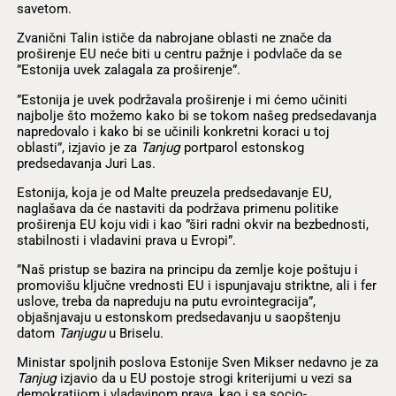
savetom.
Zvanični Talin ističe da nabrojane oblasti ne znače da
proširenje EU neće biti u centru pažnje i podvlače da se
”Estonija uvek zalagala za proširenje”.
”Estonija je uvek podržavala proširenje i mi ćemo učiniti
najbolje što možemo kako bi se tokom našeg predsedavanja
napredovalo i kako bi se učinili konkretni koraci u toj
oblasti”, izjavio je za
Tanjug
portparol estonskog
predsedavanja Juri Las.
Estonija, koja je od Malte preuzela predsedavanje EU,
naglašava da će nastaviti da podržava primenu politike
proširenja EU koju vidi i kao ”širi radni okvir na bezbednosti,
stabilnosti i vladavini prava u Evropi”.
”Naš pristup se bazira na principu da zemlje koje poštuju i
promovišu ključne vrednosti EU i ispunjavaju striktne, ali i fer
uslove, treba da napreduju na putu evrointegracija”,
objašnjavaju u estonskom predsedavanju u saopštenju
datom
Tanjugu
u Briselu.
Ministar spoljnih poslova Estonije Sven Mikser nedavno je za
Tanjug
izjavio da u EU postoje strogi kriterijumi u vezi sa
demokratijom i vladavinom prava, kao i sa socio-