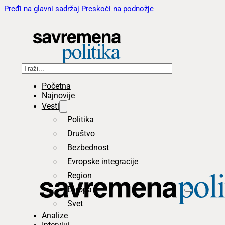
Pređi na glavni sadržaj
Preskoči na podnožje
Pretraga
Početna
Najnovije
Vesti
Politika
Društvo
Bezbednost
Evropske integracije
Region
Evropa
Svet
Analize