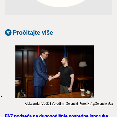
Pročitajte više
Aleksandar Vučić i Volodimir Zelenski; Foto: X / @ZelenskyyUa
FAZ podseća na dugogodišnje posredne isporuke