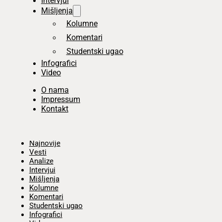
Intervjui
Mišljenja
Kolumne
Komentari
Studentski ugao
Infografici
Video
O nama
Impressum
Kontakt
Početna
Najnovije
Vesti
Analize
Intervjui
Mišljenja
Kolumne
Komentari
Studentski ugao
Infografici