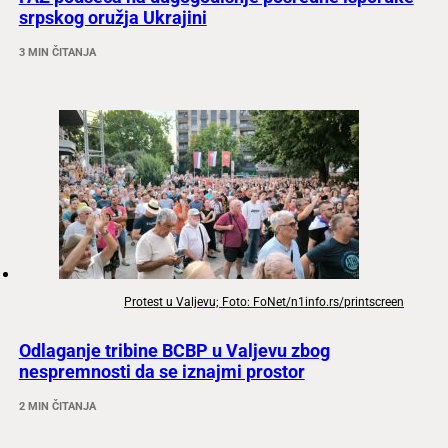
srpskog oružja Ukrajini
3 MIN ČITANJA
Protest u Valjevu; Foto: FoNet/n1info.rs/printscreen
Odlaganje tribine BCBP u Valjevu zbog
nespremnosti da se iznajmi prostor
2 MIN ČITANJA