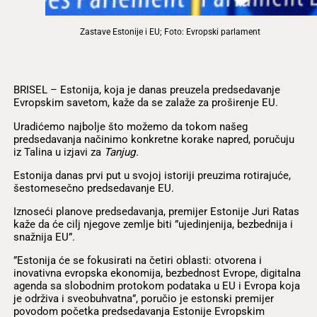
Zastave Estonije i EU; Foto: Evropski parlament
BRISEL – Estonija, koja je danas preuzela predsedavanje
Evropskim savetom, kaže da se zalaže za proširenje EU.
Uradićemo najbolje što možemo da tokom našeg
predsedavanja načinimo konkretne korake napred, poručuju
iz Talina u izjavi za
Tanjug.
Estonija danas prvi put u svojoj istoriji preuzima rotirajuće,
šestomesečno predsedavanje EU.
Iznoseći planove predsedavanja, premijer Estonije Juri Ratas
kaže da će cilj njegove zemlje biti ”ujedinjenija, bezbednija i
snažnija EU”.
”Estonija će se fokusirati na četiri oblasti: otvorena i
inovativna evropska ekonomija, bezbednost Evrope, digitalna
agenda sa slobodnim protokom podataka u EU i Evropa koja
je održiva i sveobuhvatna”, poručio je estonski premijer
povodom početka predsedavanja Estonije Evropskim