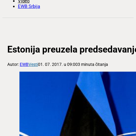
Video
EWB Srbija
Estonija preuzela predsedavanj
Autor:
EWB
Vesti
01. 07. 2017. u 09:00
3 minuta čitanja