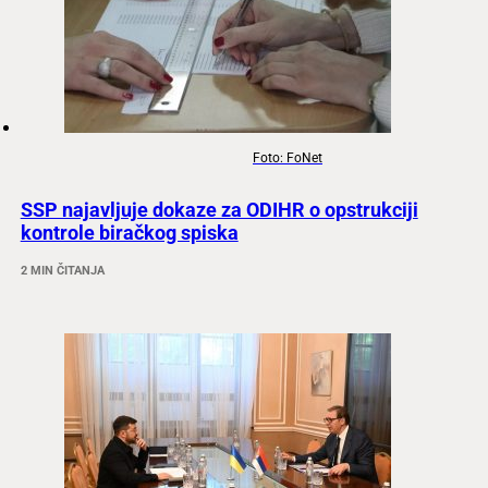
Foto: FoNet
SSP najavljuje dokaze za ODIHR o opstrukciji
kontrole biračkog spiska
2 MIN ČITANJA