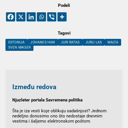
Podeli
Tagovi
ESTONIJA
JOHANES HAN
JURI RATAS
JURIJ LAS
MALTA
SVEN MIKSER
Između redova
Njuzleter portala Savremena politika
Šta je iza vesti koje oblikuju sadašnjost? Jednom
nedeljno donosimo ono što nedostaje dnevnim
vestima i šaljemo elektronskom poštom.