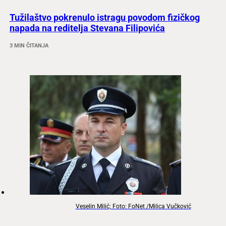
Tužilaštvo pokrenulo istragu povodom fizičkog
napada na reditelja Stevana Filipovića
3 MIN ČITANJA
Veselin Milić; Foto: FoNet /Milica Vučković