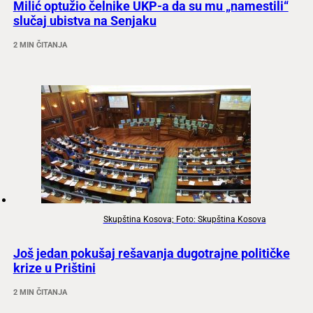
Milić optužio čelnike UKP-a da su mu „namestili“
slučaj ubistva na Senjaku
2 MIN ČITANJA
Skupština Kosova; Foto: Skupština Kosova
Još jedan pokušaj rešavanja dugotrajne političke
krize u Prištini
2 MIN ČITANJA