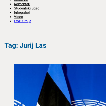
Komentari
Studentski ugao
Infografici
Video
EWB Srbija
Tag: Jurij Las