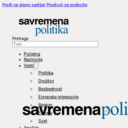
Pređi na glavni sadržaj
Preskoči na podnožje
Pretraga
Početna
Najnovije
Vesti
Politika
Društvo
Bezbednost
Evropske integracije
Region
Evropa
Svet
Analize