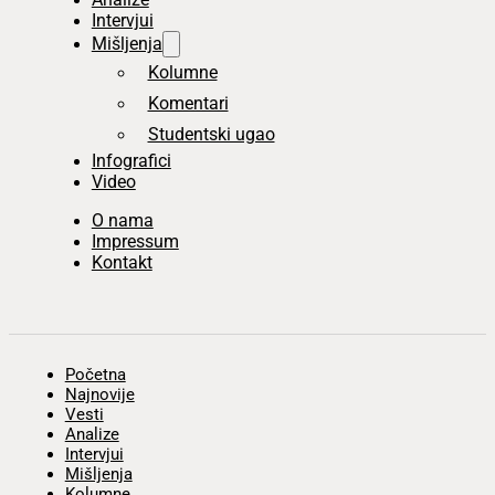
Intervjui
Mišljenja
Kolumne
Komentari
Studentski ugao
Infografici
Video
O nama
Impressum
Kontakt
Početna
Najnovije
Vesti
Analize
Intervjui
Mišljenja
Kolumne