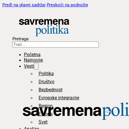
Pređi na glavni sadržaj
Preskoči na podnožje
Pretraga
Početna
Najnovije
Vesti
Politika
Društvo
Bezbednost
Evropske integracije
Region
Evropa
Svet
Analize