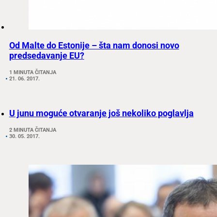
Od Malte do Estonije – šta nam donosi novo
predsedavanje EU?
1 MINUTA ČITANJA
21. 06. 2017.
U junu moguće otvaranje još nekoliko poglavlja
2 MINUTA ČITANJA
30. 05. 2017.