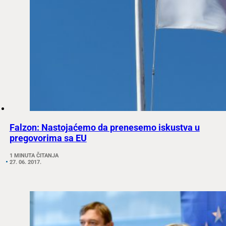
Falzon: Nastojaćemo da prenesemo iskustva u
pregovorima sa EU
1 MINUTA ČITANJA
27. 06. 2017.