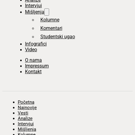
Intervjui
Mišljenja
Kolumne
Komentari
Studentski ugao
Infografici
Video
O nama
Impressum
Kontakt
Početna
Najnovije
Vesti
Analize
Intervjui
Mišljenja
Kolumne