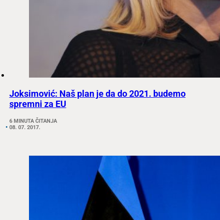
Joksimović: Naš plan je da do 2021. budemo
spremni za EU
6 MINUTA ČITANJA
08. 07. 2017.