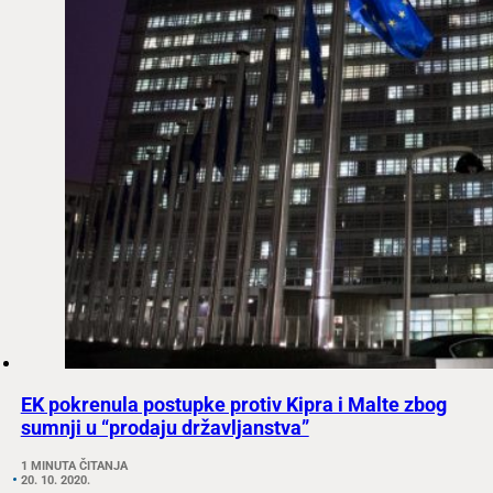
EK pokrenula postupke protiv Kipra i Malte zbog
sumnji u “prodaju državljanstva”
1 MINUTA ČITANJA
20. 10. 2020.