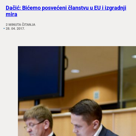
Dačić: Bićemo posvećeni članstvu u EU i izgradnji
mira
2 MINUTA ČITANJA
28. 04. 2017.