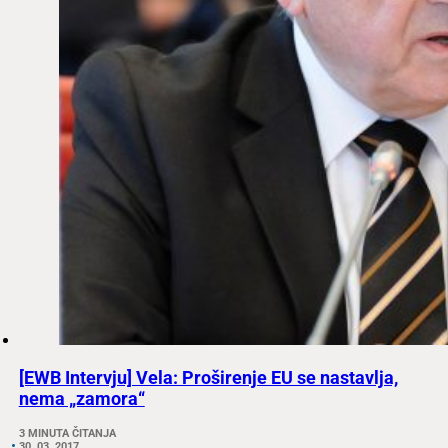
[EWB Intervju] Vela: Proširenje EU se nastavlja,
nema „zamora“
3 MINUTA ČITANJA
30. 03. 2017.