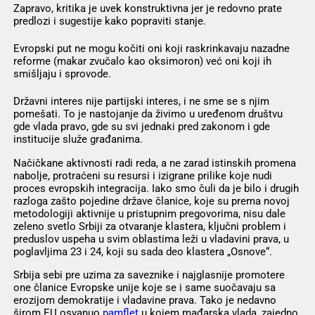
Zapravo, kritika je uvek konstruktivna jer je redovno prate
predlozi i sugestije kako popraviti stanje.
Evropski put ne mogu kočiti oni koji raskrinkavaju nazadne
reforme (makar zvučalo kao oksimoron) već oni koji ih
smišljaju i sprovode.
Državni interes nije partijski interes, i ne sme se s njim
pomešati. To je nastojanje da živimo u uređenom društvu
gde vlada pravo, gde su svi jednaki pred zakonom i gde
institucije služe građanima.
Načičkane aktivnosti radi reda, a ne zarad istinskih promena
nabolje, protraćeni su resursi i izigrane prilike koje nudi
proces evropskih integracija. Iako smo čuli da je bilo i drugih
razloga zašto pojedine države članice, koje su prema novoj
metodologiji aktivnije u pristupnim pregovorima, nisu dale
zeleno svetlo Srbiji za otvaranje klastera, ključni problem i
preduslov uspeha u svim oblastima leži u vladavini prava, u
poglavljima 23 i 24, koji su sada deo klastera „Osnove“.
Srbija sebi pre uzima za saveznike i najglasnije promotere
one članice Evropske unije koje se i same suočavaju sa
erozijom demokratije i vladavine prava. Tako je nedavno
širom EU osvanuo
pamflet
u kojem mađarska vlada, zajedno