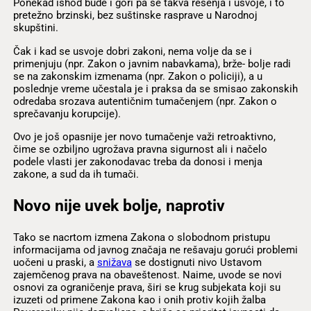
Ponekad ishod bude i gori pa se takva rešenja i usvoje, i to
pretežno brzinski, bez suštinske rasprave u Narodnoj
skupštini.
Čak i kad se usvoje dobri zakoni, nema volje da se i
primenjuju (npr. Zakon o javnim nabavkama), brže- bolje radi
se na zakonskim izmenama (npr. Zakon o policiji), a u
poslednje vreme učestala je i praksa da se smisao zakonskih
odredaba srozava autentičnim tumačenjem (npr. Zakon o
sprečavanju korupcije).
Ovo je još opasnije jer novo tumačenje važi retroaktivno,
čime se ozbiljno ugrožava pravna sigurnost ali i načelo
podele vlasti jer zakonodavac treba da donosi i menja
zakone, a sud da ih tumači.
Novo nije uvek bolje, naprotiv
Tako se nacrtom izmena Zakona o slobodnom pristupu
informacijama od javnog značaja ne rešavaju gorući problemi
uočeni u praski, a
snižava
se dostignuti nivo Ustavom
zajemčenog prava na obaveštenost. Naime, uvode se novi
osnovi za ograničenje prava, širi se krug subjekata koji su
izuzeti od primene Zakona kao i onih protiv kojih žalba