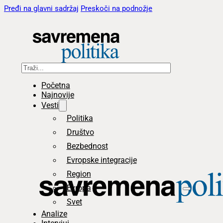
Pređi na glavni sadržaj
Preskoči na podnožje
Pretraga
Početna
Najnovije
Vesti
Politika
Društvo
Bezbednost
Evropske integracije
Region
Evropa
Svet
Analize