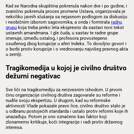
Kad se Narodna skupština pokrenula nakon dve i po godine, i
zvanično pokrenula proces promene Ustava, organizovala je
nekoliko javnih slušanja sa nejasnom podlogom za diskusiju
i neobičnim izborom sagovornika, a onda i formirala
radnu
grupu
koja treba preko leta ekspresno da sastavi novi tekst
ustavnih amandmana. I gle čuda, u sastav te radne grupe
imenuje, između ostalog, i profesora provostepeno
osuđenog zbog korupcije u aferi Indeks. To dovoljno govori i
o borbi protiv korupcije i o vrednovanju najvišeg pravnog akta
u zemlji.
Tragikomedija u kojoj je civilno društvo
dežurni negativac
Sve liči na tragikomediju za neizvesnim ishodom. U prvom
činu organizacije civilnog društva zagovarale su reforme i
nudile svoju ekspertizu. U drugom, kad su reformske
aktivnosti Vlade pokazale pravo lice, civilno društvo stalo je
u odbranu postojećih standarda i ustalo protiv reformi koje ih
unazađuju. Potom je ono označeno kao faktor koji
zlonamerno kritikuje, koči integracije i radi protiv državnog
interesa.