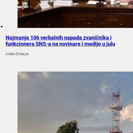
Najmanje 106 verbalnih napada zvaničnika i
funkcionera SNS-a na novinare i medije u julu
4 MIN ČITANJA