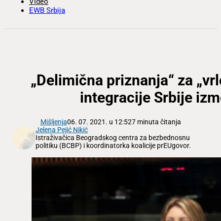
Video
EWB Srbija
„Delimična priznanja“ za „vr
integracije Srbije iz
Mišljenja
06. 07. 2021. u 12:52
7 minuta čitanja
Jelena Pejić Nikić
Istraživačica Beogradskog centra za bezbednosnu
politiku (BCBP) i koordinatorka koalicije prEUgovor.