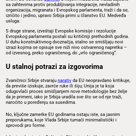
sa zahtevima protiv produbljivanja integracije, nevladinih
organizacija, migranata i Evropskog parlamenta, traži i da se,
izričito i jedino, upravo Srbija primi u članstvo EU. Medveđa
usluga.
S druge strane, izveštaji Evropske komisije i rezolucije
Evropskog parlamenta postali su kritičniji prethodnih godina.
U duhu konstruktivnog dvoznačja, stalno se smišljaju novi
izrazi kojima se opisuje sve niži nivo ostvarenog napretka –
od izvesnog, preko ograničenog, do „vrlo ograničenog“.
U stalnoj potrazi za izgovorima
Zvaničnici Srbije stvaraju
narativ
da EU neopravdano kritikuje,
da previše iziskuje, zavrće ruke ili šiju; Unija je ta koja
odugovlači proces smišljanjem nove metodologije bez želje
da je primeni, iako je Srbija uradila sve što se od nje traži,
naročito u poređenju sa susedima.
No, ključne zamerke EU godinama ostaju iste, sa jasnim
preporukama, koje Vlada Srbije tumači minimalistički i
sprovodi pro forme.