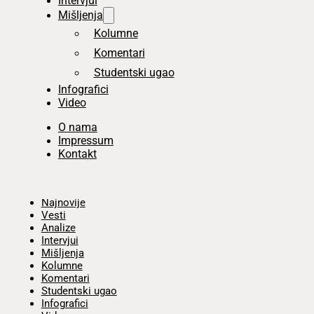
Intervjui
Mišljenja
Kolumne
Komentari
Studentski ugao
Infografici
Video
O nama
Impressum
Kontakt
Početna
Najnovije
Vesti
Analize
Intervjui
Mišljenja
Kolumne
Komentari
Studentski ugao
Infografici