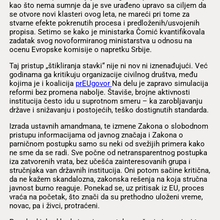
kao što nema sumnje da je sve urađeno upravo sa ciljem da
se otvore novi klasteri ovog leta, ne mareći pri tome za
stvarne efekte pokrenutih procesa i predloženih/usvojenih
propisa. Setimo se kako je ministarka Čomić kvantifikovala
zadatak svog novoformiranog ministarstva u odnosu na
ocenu Evropske komisije o napretku Srbije.
Taj pristup „štikliranja stavki“ nije ni nov ni iznenađujući. Već
godinama ga kritikuju organizacije civilnog društva, među
kojima je i koalicija
prEUgovor
Na delu je zapravo simulacija
reformi bez promena nabolje. Štaviše, brojne aktivnosti
institucija često idu u suprotnom smeru – ka zarobljavanju
države i snižavanju i postojećih, teško dostignutih standarda.
Izrada ustavnih amandmana, te izmene Zakona o slobodnom
pristupu informacijama od javnog značaja i Zakona o
parničnom postupku samo su neki od svežijih primera kako
ne sme da se radi. Sve počne od netransparentnog postupka
iza zatvorenih vrata, bez učešća zainteresovanih grupa i
stručnjaka van državnih institucija. Oni potom sačine kritična,
da ne kažem skandalozna, zakonska rešenja na koja stručna
javnost burno reaguje. Ponekad se, uz pritisak iz EU, proces
vraća na početak, što znači da su prethodno uloženi vreme,
novac, pa i živci, protraćeni.