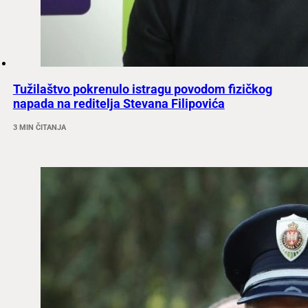
Tužilaštvo pokrenulo istragu povodom fizičkog
napada na reditelja Stevana Filipovića
3 MIN ČITANJA