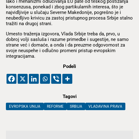
Iako i mehanizmi odlučivanja EU pate od teškog postizanja
konsenzusa, ponekad i zbog partikularnih interesa, što je
najvidljivije u slučaju Severne Makedonije, pogrešno je i
neubedljivo krivicu za zastoj pristupnog procesa Srbije stalno
tražiti na drugoj strani.
Umesto traženja izgovora, Vlada Srbije treba da, prvo, u
dobroj volji sasluša i razume primedbe i sugestije, ne samo
strane već i domaće, a onda i da preuzme odgovornost za
svoje neuspehe i odlučno promeni pristup evropskim
integracijama.
Podeli
Tagovi
EVROPSKA UNIJA
REFORME
SRBIJA
VLADAVINA PRAVA