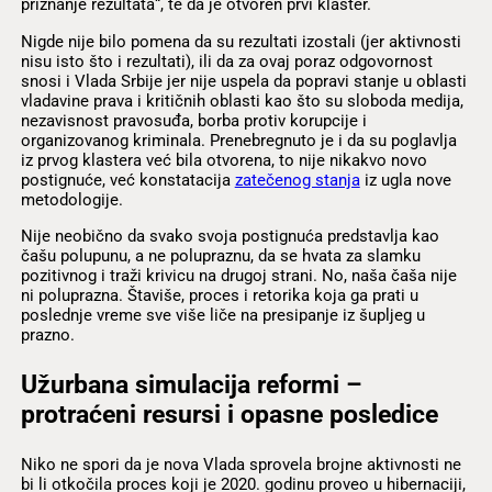
priznanje rezultata“, te da je otvoren prvi klaster.
Nigde nije bilo pomena da su rezultati izostali (jer aktivnosti
nisu isto što i rezultati), ili da za ovaj poraz odgovornost
snosi i Vlada Srbije jer nije uspela da popravi stanje u oblasti
vladavine prava i kritičnih oblasti kao što su sloboda medija,
nezavisnost pravosuđa, borba protiv korupcije i
organizovanog kriminala. Prenebregnuto je i da su poglavlja
iz prvog klastera već bila otvorena, to nije nikakvo novo
postignuće, već konstatacija
zatečenog stanja
iz ugla nove
metodologije.
Nije neobično da svako svoja postignuća predstavlja kao
čašu polupunu, a ne polupraznu, da se hvata za slamku
pozitivnog i traži krivicu na drugoj strani. No, naša čaša nije
ni poluprazna. Štaviše, proces i retorika koja ga prati u
poslednje vreme sve više liče na presipanje iz šupljeg u
prazno.
Užurbana simulacija reformi –
protraćeni resursi i opasne posledice
Niko ne spori da je nova Vlada sprovela brojne aktivnosti ne
bi li otkočila proces koji je 2020. godinu proveo u hibernaciji,