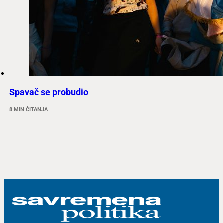
Spavač se probudio
8 MIN ČITANJA