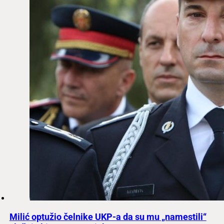
Milić optužio čelnike UKP-a da su mu „namestili“