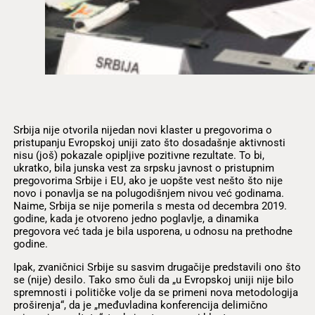
Srbija nije otvorila nijedan novi klaster u pregovorima o
pristupanju Evropskoj uniji zato što dosadašnje aktivnosti
nisu (još) pokazale opipljive pozitivne rezultate. To bi,
ukratko, bila junska vest za srpsku javnost o pristupnim
pregovorima Srbije i EU, ako je uopšte vest nešto što nije
novo i ponavlja se na polugodišnjem nivou već godinama.
Naime, Srbija se nije pomerila s mesta od decembra 2019.
godine, kada je otvoreno jedno poglavlje, a dinamika
pregovora već tada je bila usporena, u odnosu na prethodne
godine.
Ipak, zvaničnici Srbije su sasvim drugačije predstavili ono što
se (nije) desilo. Tako smo čuli da „u Evropskoj uniji nije bilo
spremnosti i političke volje da se primeni nova metodologija
proširenja“, da je „međuvladina konferencija delimično