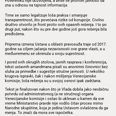
Povereniku nije dozvoljena, a briše se prioritet javnosti da
zna u odnosu na tajnost informacija.
Time se samo legalizuje loša praksa i smanjuje
transparentnost, što povećava rizike od korupcije. Civilno
društvo otvorilo je front protiv ovih opasnih rešenja. I to po
drugi put, nakon što su pre dve godine još gora rešenja bila
predložena.
Priprema izmena Ustava u oblasti pravosuđa traje od 2017.
godine sa ciljem jačanja nezavisnosti ove grane vlasti, a u
međuvremenu se okrenula u svoju suprotnost.
I pored svih okruglih stolova, javnih rasprava i konferencija,
tekst ustavnih amandmana pisali su anonimni činovnici bez
sluha za primedbe i sugestije stručne javnosti. U nekoliko
krugova ispravki, čak i nakon mišljenja Venecijanske
komisije, loša rešenja su u svojoj osnovi ipak zadržana.
Tekst je finalizovan nakon što je Vlada dobila jako neobičnu
potvrdu od administrativnog (a ne stručnog) organa
Venecijanske komisije i ostao bi uklesan u kamen da sve
vreme Ministarstvo pravde nije vodilo čitav proces mimo
Narodne skupštine, koja je jedina Ustavom ovlašćena da ga
menja. To znači da mora sve ispočetka.