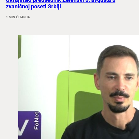
zvaničnoj poseti Srbiji
1 MIN ČITANJA