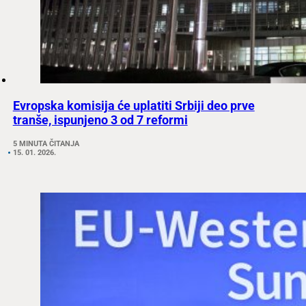
Evropska komisija će uplatiti Srbiji deo prve
tranše, ispunjeno 3 od 7 reformi
5 MINUTA ČITANJA
15. 01. 2026.