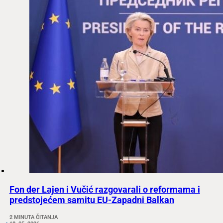
Fon der Lajen i Vučić razgovarali o reformama i
predstojećem samitu EU-Zapadni Balkan
2 MINUTA ČITANJA