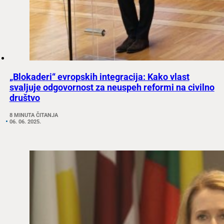
„Blokaderi“ evropskih integracija: Kako vlast
svaljuje odgovornost za neuspeh reformi na civilno
društvo
8 MINUTA ČITANJA
06. 06. 2025.