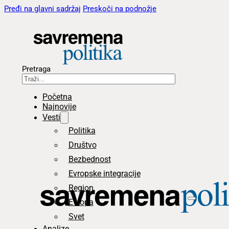
Pređi na glavni sadržaj
Preskoči na podnožje
Pretraga
Početna
Najnovije
Vesti
Politika
Društvo
Bezbednost
Evropske integracije
Region
Evropa
Svet
Analize