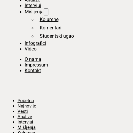
Intervjui
Mišljenja
Kolumne
Komentari
Studentski ugao
Infografici
Video
O nama
Impressum
Kontakt
Početna
Najnovije
Vesti
Analize
Intervjui
Mišljenja
Kolumne