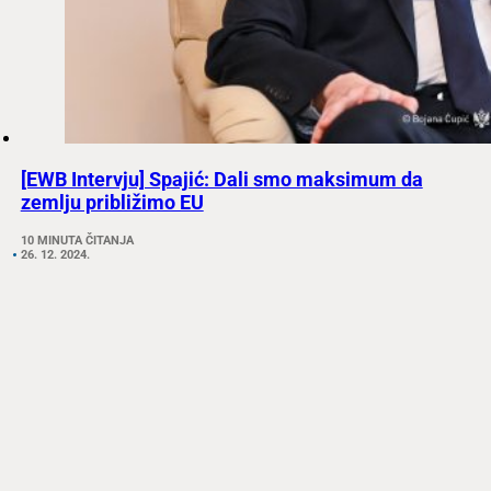
[EWB Intervju] Spajić: Dali smo maksimum da
zemlju približimo EU
10 MINUTA ČITANJA
26. 12. 2024.