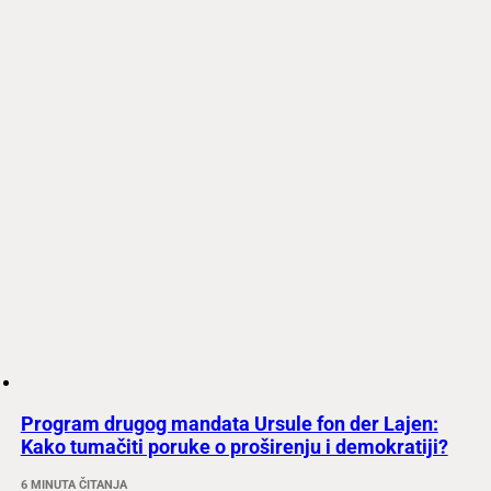
Program drugog mandata Ursule fon der Lajen:
Kako tumačiti poruke o proširenju i demokratiji?
6 MINUTA ČITANJA