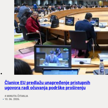
Članice EU predlažu unapređenje pristupnih
ugovora radi očuvanja podrške proširenju
4 MINUTA ČITANJA
10. 06. 2026.