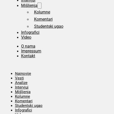
Intervjui
Mišljenja
Kolumne
Komentari
Studentski ugao
Infografici
Video
O nama
Impressum
Kontakt
Početna
Najnovije
Vesti
Analize
Intervjui
Mišljenja
Kolumne
Komentari
Studentski ugao
Infografici