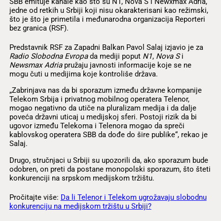
SBB emituje kanale kao što su N1, Nova S i Newxmax Adria,
jedne od retkih u Srbiji koji nisu okarakterisani kao režimski,
što je što je primetila i međunarodna organizacija Reporteri
bez granica (RSF).
Predstavnik RSF za Zapadni Balkan Pavol Salaj izjavio je za
Radio Slobodna Evropa
da mediji poput
N1
,
Nova S
i
Newsmax Adria
pružaju javnosti informacije koje se ne
mogu čuti u medijima koje kontroliše država.
„Zabrinjava nas da bi sporazum između državne kompanije
Telekom Srbija i privatnog mobilnog operatera Telenor,
mogao negativno da utiče na pluralizam medija i da dalje
poveća državni uticaj u medijskoj sferi. Postoji rizik da bi
ugovor između Telekoma i Telenora mogao da spreči
kablovskog operatera SBB da dođe do šire publike“, rekao je
Salaj.
Drugo, stručnjaci u Srbiji su upozorili da, ako sporazum bude
odobren, on preti da postane monopolski sporazum, što šteti
konkurenciji na srpskom medijskom tržištu.
Pročitajte više:
Da li Telenor i Telekom ugrožavaju slobodnu
konkurenciju na medijskom tržištu u Srbiji?