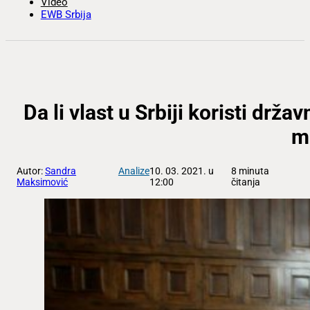
Video
EWB Srbija
Da li vlast u Srbiji koristi drž
m
Autor:
Sandra
Analize
10. 03. 2021. u
8 minuta
Maksimović
12:00
čitanja