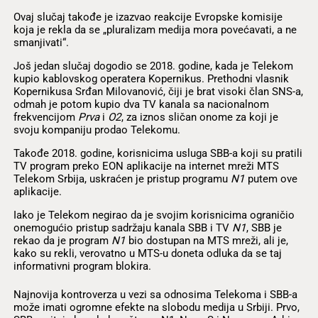
Ovaj slučaj takođe je izazvao reakcije Evropske komisije
koja je rekla da se „pluralizam medija mora povećavati, a ne
smanjivati“.
Još jedan slučaj dogodio se 2018. godine, kada je Telekom
kupio kablovskog operatera Kopernikus. Prethodni vlasnik
Kopernikusa Srđan Milovanović, čiji je brat visoki član SNS-a,
odmah je potom kupio dva TV kanala sa nacionalnom
frekvencijom
Prva
i
O2
, za iznos sličan onome za koji je
svoju kompaniju prodao Telekomu.
Takođe 2018. godine, korisnicima usluga SBB-a koji su pratili
TV program preko EON aplikacije na internet mreži MTS
Telekom Srbija, uskraćen je pristup programu
N1
putem ove
aplikacije.
Iako je Telekom negirao da je svojim korisnicima ograničio
onemogućio pristup sadržaju kanala SBB i TV
N1
, SBB je
rekao da je program
N1
bio dostupan na MTS mreži, ali je,
kako su rekli, verovatno u MTS-u doneta odluka da se taj
informativni program blokira.
Najnovija kontroverza u vezi sa odnosima Telekoma i SBB-a
može imati ogromne efekte na slobodu medija u Srbiji. Prvo,