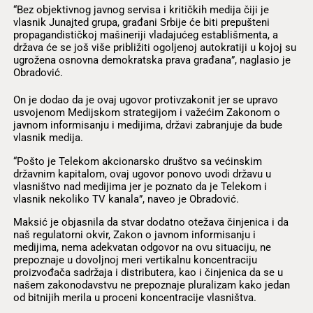
“Bez objektivnog javnog servisa i kritičkih medija čiji je
vlasnik Junajted grupa, građani Srbije će biti prepušteni
propagandističkoj mašineriji vladajućeg establišmenta, a
država će se još više približiti ogoljenoj autokratiji u kojoj su
ugrožena osnovna demokratska prava građana”, naglasio je
Obradović.
On je dodao da je ovaj ugovor protivzakonit jer se upravo
usvojenom Medijskom strategijom i važećim Zakonom o
javnom informisanju i medijima, državi zabranjuje da bude
vlasnik medija.
“Pošto je Telekom akcionarsko društvo sa većinskim
državnim kapitalom, ovaj ugovor ponovo uvodi državu u
vlasništvo nad medijima jer je poznato da je Telekom i
vlasnik nekoliko TV kanala”, naveo je Obradović.
Maksić je objasnila da stvar dodatno otežava činjenica i da
naš regulatorni okvir, Zakon o javnom informisanju i
medijima, nema adekvatan odgovor na ovu situaciju, ne
prepoznaje u dovoljnoj meri vertikalnu koncentraciju
proizvođača sadržaja i distributera, kao i činjenica da se u
našem zakonodavstvu ne prepoznaje pluralizam kako jedan
od bitnijih merila u proceni koncentracije vlasništva.