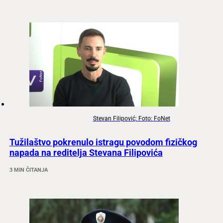
Stevan Filipović; Foto: FoNet
Tužilaštvo pokrenulo istragu povodom fizičkog
napada na reditelja Stevana Filipovića
3 MIN ČITANJA