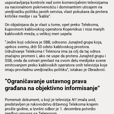
uspostavljanja kontrole nad svim komercijalnim televizijama
sa nacionalnom pokrivenošću i dominantnim uticajem na
uredjivačku politiku javnih servisa, vlast pokušava da protera
kritičke medije i sa “kabla”.
On objašnjava da je vlast u tome, opet preko Telekoma,
kupovinom kablovskog operatora Kopernikus i niza manjih
kablovskih mreža, u velikoj meri uspela.
“Jedini koji odoleva je SBB, odnosno Junajted grupa koja,
uprkos svemu, drži 53 odsto kablovskog prostora.
Udruživanje Telekoma I Telenora ima za cilj da taj odnos
značajno promeni i, ako ne uspe da protera Junajted grupu i
SSB, onda da ostvari prevlast na ovom delu medijske scene
emitovanjem preko kablovskih operatora onih televizija koje
imaju provladinu uredjivačku politiku”, istakao je Obradović.
“Ograničavanje ustavnog prava
građana na objektivno informisanje”
Pomenuti dokument, u koji je televizija
N1
imala uvid,
predstavljen je rukovodstvu državnog Telekoma krajem
prošle godine, a Izvršni odbor je 1. decembra potvrdio
predlog ugovora sa Telenorom.