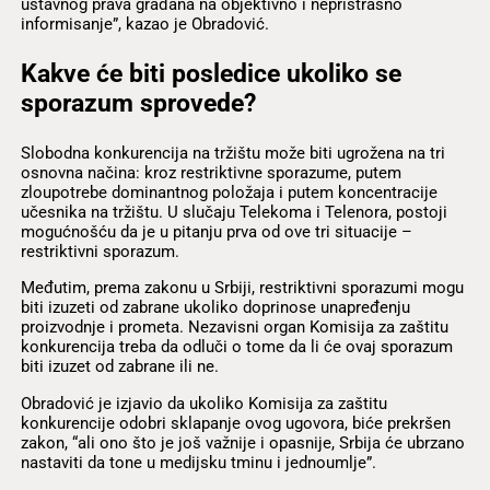
ustavnog prava građana na objektivno i nepristrasno
informisanje”, kazao je Obradović.
Kakve će biti posledice ukoliko se
sporazum sprovede?
Slobodna konkurencija na tržištu može biti ugrožena na tri
osnovna načina: kroz restriktivne sporazume, putem
zloupotrebe dominantnog položaja i putem koncentracije
učesnika na tržištu. U slučaju Telekoma i Telenora, postoji
mogućnošću da je u pitanju prva od ove tri situacije –
restriktivni sporazum.
Međutim, prema zakonu u Srbiji, restriktivni sporazumi mogu
biti izuzeti od zabrane ukoliko doprinose unapređenju
proizvodnje i prometa. Nezavisni organ Komisija za zaštitu
konkurencija treba da odluči o tome da li će ovaj sporazum
biti izuzet od zabrane ili ne.
Obradović je izjavio da ukoliko Komisija za zaštitu
konkurencije odobri sklapanje ovog ugovora, biće prekršen
zakon, “ali ono što je još važnije i opasnije, Srbija će ubrzano
nastaviti da tone u medijsku tminu i jednoumlje”.