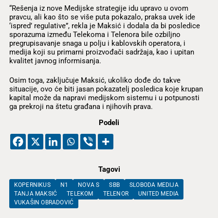
“Rešenja iz nove Medijske strategije idu upravo u ovom
pravcu, ali kao što se više puta pokazalo, praksa uvek ide
‘ispred’ regulative”, rekla je Maksić i dodala da bi posledice
sporazuma između Telekoma i Telenora bile ozbiljno
pregrupisavanje snaga u polju i kablovskih operatora, i
medija koji su primarni proizvođači sadržaja, kao i upitan
kvalitet javnog informisanja.
Osim toga, zaključuje Maksić, ukoliko dođe do takve
situacije, ovo će biti jasan pokazatelj posledica koje krupan
kapital može da napravi medijskom sistemu i u potpunosti
ga prekroji na štetu građana i njihovih prava.
Podeli
Tagovi
KOPERNIKUS
N1
NOVA S
SBB
SLOBODA MEDIJA
TANJA MAKSIĆ
TELEKOM
TELENOR
UNITED MEDIA
VUKAŠIN OBRADOVIĆ