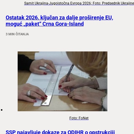
Samit Ukrajina-Jugoistočna Evropa 2026; Foto: Predsednik Ukrajine
Ostatak 2026. ključan za dalje proširenje EU,
moguć „paket“ Crna Gora-Island
3 MIN ČITANJA
Foto: FoNet
SSP najavljuje dokaze za ODIHR o opstrukciji