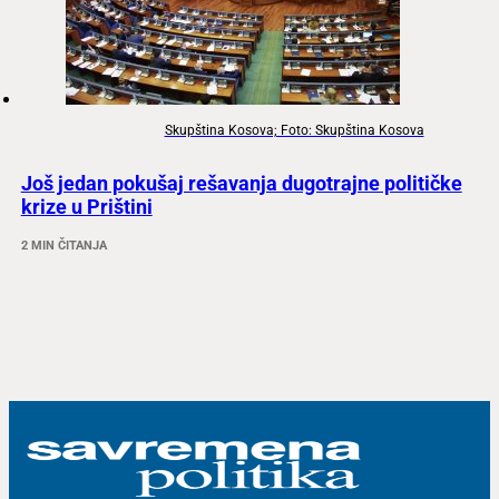
Skupština Kosova; Foto: Skupština Kosova
Još jedan pokušaj rešavanja dugotrajne političke
krize u Prištini
2 MIN ČITANJA