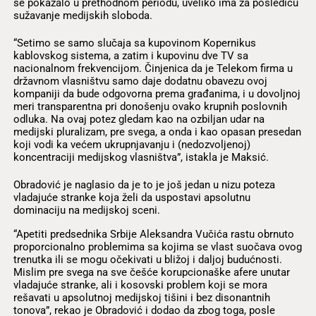
se pokazalo u prethodnom periodu, uveliko ima za posledicu
sužavanje medijskih sloboda.
“Setimo se samo slučaja sa kupovinom Kopernikus
kablovskog sistema, a zatim i kupovinu dve TV sa
nacionalnom frekvencijom. Činjenica da je Telekom firma u
državnom vlasništvu samo daje dodatnu obavezu ovoj
kompaniji da bude odgovorna prema građanima, i u dovoljnoj
meri transparentna pri donošenju ovako krupnih poslovnih
odluka. Na ovaj potez gledam kao na ozbiljan udar na
medijski pluralizam, pre svega, a onda i kao opasan presedan
koji vodi ka većem ukrupnjavanju i (nedozvoljenoj)
koncentraciji medijskog vlasništva”, istakla je Maksić.
Obradović je naglasio da je to je još jedan u nizu poteza
vladajuće stranke koja želi da uspostavi apsolutnu
dominaciju na medijskoj sceni.
“Apetiti predsednika Srbije Aleksandra Vučića rastu obrnuto
proporcionalno problemima sa kojima se vlast suočava ovog
trenutka ili se mogu očekivati u bližoj i daljoj budućnosti.
Mislim pre svega na sve češće korupcionaške afere unutar
vladajuće stranke, ali i kosovski problem koji se mora
rešavati u apsolutnoj medijskoj tišini i bez disonantnih
tonova”, rekao je Obradović i dodao da zbog toga, posle