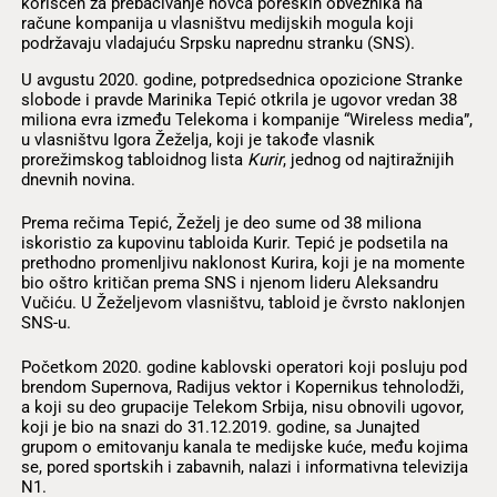
korišćen za prebacivanje novca poreskih obveznika na
račune kompanija u vlasništvu medijskih mogula koji
podržavaju vladajuću Srpsku naprednu stranku (SNS).
U avgustu 2020. godine, potpredsednica opozicione Stranke
slobode i pravde Marinika Tepić otkrila je ugovor vredan 38
miliona evra između Telekoma i kompanije “Wireless media”,
u vlasništvu Igora Žeželja, koji je takođe vlasnik
prorežimskog tabloidnog lista
Kurir
, jednog od najtiražnijih
dnevnih novina.
Prema rečima Tepić, Žeželj je deo sume od 38 miliona
iskoristio za kupovinu tabloida Kurir. Tepić je podsetila na
prethodno promenljivu naklonost Kurira, koji je na momente
bio oštro kritičan prema SNS i njenom lideru Aleksandru
Vučiću. U Žeželjevom vlasništvu, tabloid je čvrsto naklonjen
SNS-u.
Početkom 2020. godine kablovski operatori koji posluju pod
brendom Supernova, Radijus vektor i Kopernikus tehnolodži,
a koji su deo grupacije Telekom Srbija, nisu obnovili ugovor,
koji je bio na snazi do 31.12.2019. godine, sa Junajted
grupom o emitovanju kanala te medijske kuće, među kojima
se, pored sportskih i zabavnih, nalazi i informativna televizija
N1.