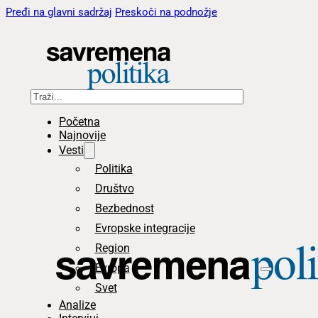
Pređi na glavni sadržaj
Preskoči na podnožje
Pretraga
Početna
Najnovije
Vesti
Politika
Društvo
Bezbednost
Evropske integracije
Region
Evropa
Svet
Analize