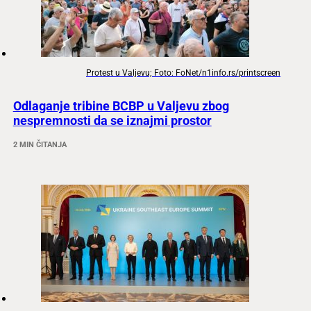
Protest u Valjevu; Foto: FoNet/n1info.rs/printscreen
Odlaganje tribine BCBP u Valjevu zbog
nespremnosti da se iznajmi prostor
2 MIN ČITANJA