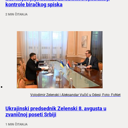
kontrole biračkog spiska
2 MIN ČITANJA
Volodimir Zelenski i Aleksandar Vučić u Odesi; Foto: FoNet
Ukrajinski predsednik Zelenski 8. avgusta u
zvaničnoj poseti Srbiji
1 MIN ČITANJA