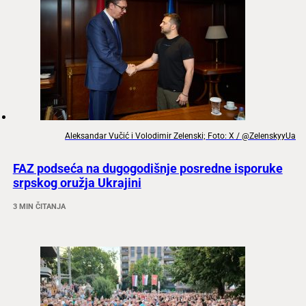
Aleksandar Vučić i Volodimir Zelenski; Foto: X / @ZelenskyyUa
FAZ podseća na dugogodišnje posredne isporuke
srpskog oružja Ukrajini
3 MIN ČITANJA