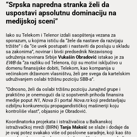
“Srpska napredna stranka želi da
uspostavi apsolutnu dominaciju na
medijskoj sceni”
Iako su Telekom i Telenor izdali saopštenja vezana za
sporazum, u kojima ističu da “žele da nastave da razvijaju
tržište” i da “će uvek postupati i nastaviti da posluju u skladu
sa zakonima”, novinar i bivši predsednik Nezavisnog
udruženja novinara Srbije
Vukašin Obradović
istakao je za
EWB
da “za razliku od Telenora, čiji su motivi isključivo u
domenu finansijske dobiti, Telekom, kao kompanija u
većinskom državnom vlasništvu, želi pre svega da kartelskim
udruživanjem oslabi tržišnu poziciju SBB-a”.
“Odnosno, želi da oslabi tržišnu poziciju Junajted grupe i
praktično je onemogući da iz sopstvenih prihoda finansira
medije poput
N1
,
Nova S
i portal
Nova.rs
koji predstavljaju
ozbiljnu konkurenciju propagandističkoj mašineriji koju
kontroliše vlast”, objasnio je Obradović.
Koordinatorka projekata i istraživačica u Balkanskoj
istraživačkoj mreži (BIRN)
Tanja Maksić
se slaže i dodaje da
je ovaj potez svakako više od poslovne saradnje, koji kao što