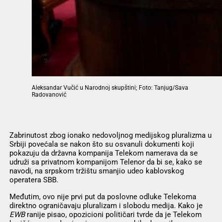
Aleksandar Vučić u Narodnoj skupštini; Foto: Tanjug/Sava
Radovanović
Zabrinutost zbog ionako nedovoljnog medijskog pluralizma u
Srbiji povećala se nakon što su osvanuli dokumenti koji
pokazuju da državna kompanija Telekom namerava da se
udruži sa privatnom kompanijom Telenor da bi se, kako se
navodi, na srpskom tržištu smanjio udeo kablovskog
operatera SBB.
Međutim, ovo nije prvi put da poslovne odluke Telekoma
direktno ograničavaju pluralizam i slobodu medija. Kako je
EWB
ranije pisao, opozicioni političari tvrde da je Telekom