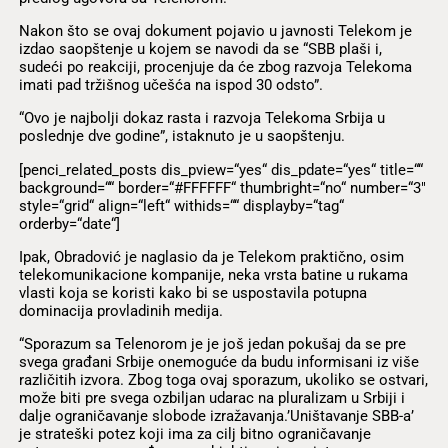
Nakon što se ovaj dokument pojavio u javnosti Telekom je
izdao saopštenje u kojem se navodi da se “SBB plaši i,
sudeći po reakciji, procenjuje da će zbog razvoja Telekoma
imati pad tržišnog učešća na ispod 30 odsto”.
“Ovo je najbolji dokaz rasta i razvoja Telekoma Srbija u
poslednje dve godine”, istaknuto je u saopštenju.
[penci_related_posts dis_pview=“yes“ dis_pdate=“yes“ title=““
background=““ border=“#FFFFFF“ thumbright=“no“ number=“3″
style=“grid“ align=“left“ withids=““ displayby=“tag“
orderby=“date“]
Ipak, Obradović je naglasio da je Telekom praktično, osim
telekomunikacione kompanije, neka vrsta batine u rukama
vlasti koja se koristi kako bi se uspostavila potupna
dominacija provladinih medija.
“Sporazum sa Telenorom je je još jedan pokušaj da se pre
svega građani Srbije onemoguće da budu informisani iz više
različitih izvora. Zbog toga ovaj sporazum, ukoliko se ostvari,
može biti pre svega ozbiljan udarac na pluralizam u Srbiji i
dalje ograničavanje slobode izražavanja.’Uništavanje SBB-a’
je strateški potez koji ima za cilj bitno ograničavanje