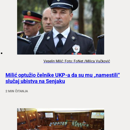
Veselin Milić; Foto: FoNet /Milica Vučković
Milić optužio čelnike UKP-a da su mu „namestili“
slučaj ubistva na Senjaku
2 MIN ČITANJA