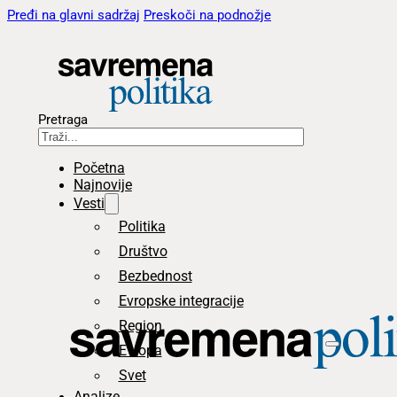
Pređi na glavni sadržaj
Preskoči na podnožje
Pretraga
Početna
Najnovije
Vesti
Politika
Društvo
Bezbednost
Evropske integracije
Region
Evropa
Svet
Analize