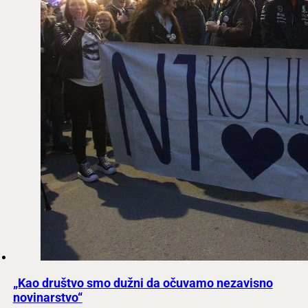
„Kao društvo smo dužni da očuvamo nezavisno
novinarstvo“