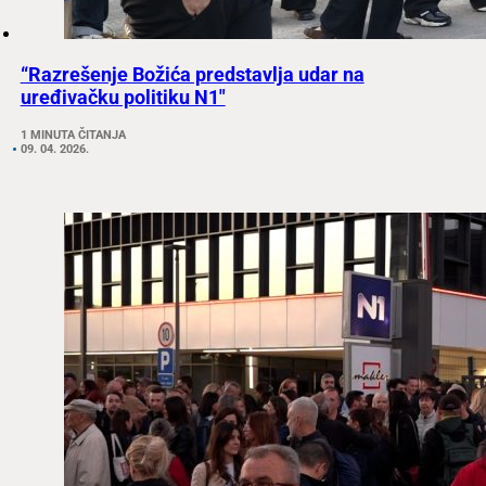
“Razrešenje Božića predstavlja udar na
uređivačku politiku N1″
1 MINUTA ČITANJA
09. 04. 2026.