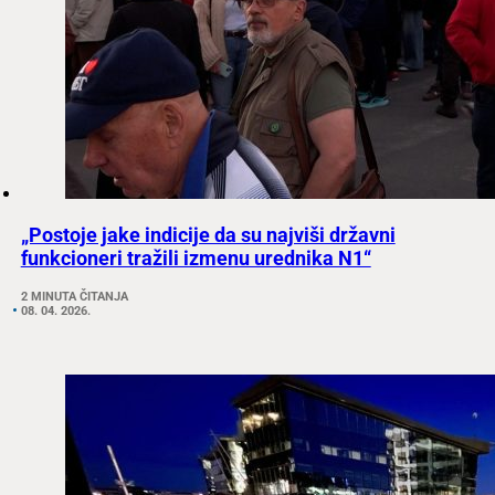
„Postoje jake indicije da su najviši državni
funkcioneri tražili izmenu urednika N1“
2 MINUTA ČITANJA
08. 04. 2026.