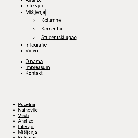
Intervjui
Mišljenja
Kolumne
Komentari
Studentski ugao
Infografici
Video
O nama
Impressum
Kontakt
Početna
Najnovije
Vesti
Analize
Intervjui
Mišljenja
Kolumne