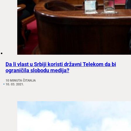
Da li vlast u Srbiji koristi državni Telekom da bi
ograničila slobodu medija?
10 MINUTA ČITANJA
10. 03. 2021.