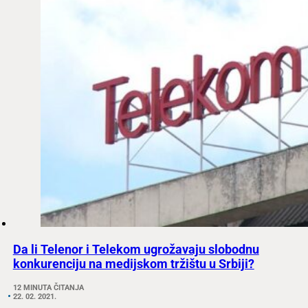
Da li Telenor i Telekom ugrožavaju slobodnu
konkurenciju na medijskom tržištu u Srbiji?
12 MINUTA ČITANJA
22. 02. 2021.