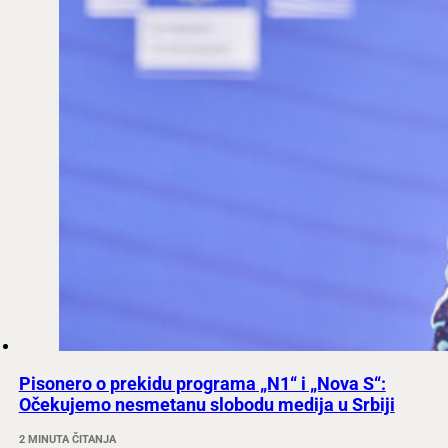
Pisonero o prekidu programa „N1“ i „Nova S“:
Očekujemo nesmetanu slobodu medija u Srbiji
2 MINUTA ČITANJA