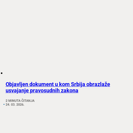
Objavljen dokument u kom Srbija obrazlaže
usvajanje pravosudnih zakona
2 MINUTA ČITANJA
24. 03. 2026.