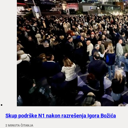
Skup podrške N1 nakon razrešenja Igora Božića
2 MINUTA ČITANJA