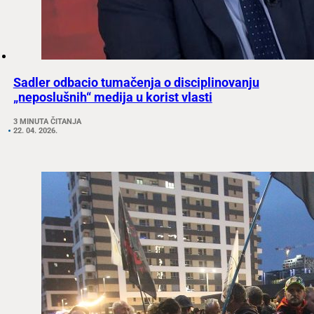
Sadler odbacio tumačenja o disciplinovanju
„neposlušnih“ medija u korist vlasti
3 MINUTA ČITANJA
22. 04. 2026.