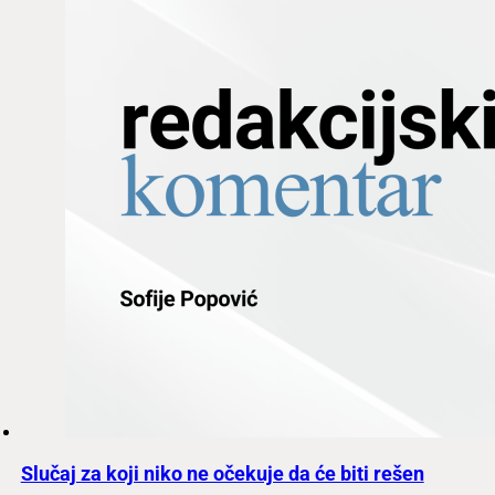
Slučaj za koji niko ne očekuje da će biti rešen