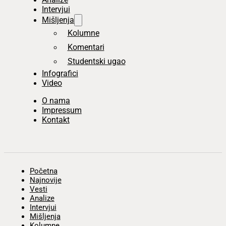
Intervjui
Mišljenja
Kolumne
Komentari
Studentski ugao
Infografici
Video
O nama
Impressum
Kontakt
Početna
Najnovije
Vesti
Analize
Intervjui
Mišljenja
Kolumne