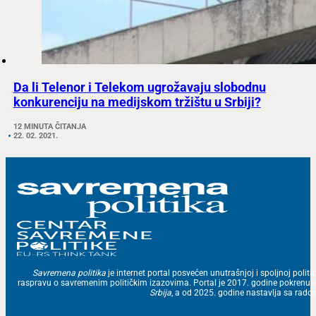
Da li Telenor i Telekom ugrožavaju slobodnu
konkurenciju na medijskom tržištu u Srbiji?
12 MINUTA ČITANJA
22. 02. 2021.
Savremena politika
je internet portal posvećen unutrašnjoj i spoljnoj politic
raspravu o savremenim političkim izazovima. Portal je 2017. godine pokrenu
Srbija
, a od 2025. godine nastavlja sa ra