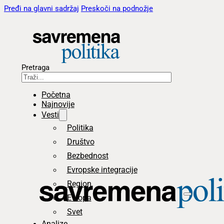
Pređi na glavni sadržaj
Preskoči na podnožje
Pretraga
Početna
Najnovije
Vesti
Politika
Društvo
Bezbednost
Evropske integracije
Region
Evropa
Svet
Analize