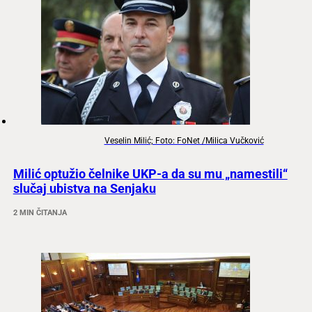
Veselin Milić; Foto: FoNet /Milica Vučković
Milić optužio čelnike UKP-a da su mu „namestili“
slučaj ubistva na Senjaku
2 MIN ČITANJA