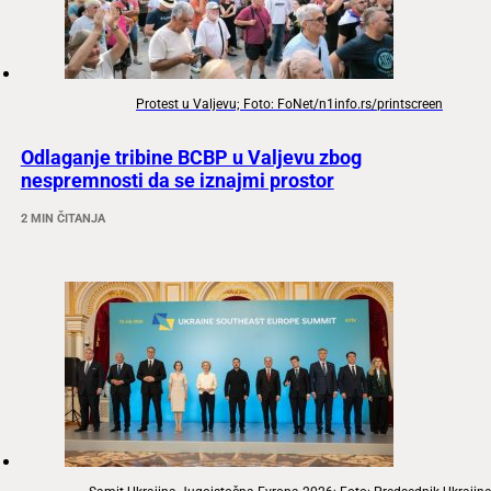
Protest u Valjevu; Foto: FoNet/n1info.rs/printscreen
Odlaganje tribine BCBP u Valjevu zbog
nespremnosti da se iznajmi prostor
2 MIN ČITANJA