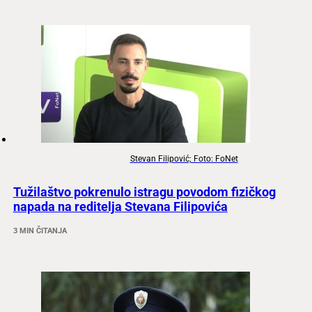
Stevan Filipović; Foto: FoNet
Tužilaštvo pokrenulo istragu povodom fizičkog
napada na reditelja Stevana Filipovića
3 MIN ČITANJA