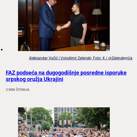
Aleksandar Vučić i Volodimir Zelenski; Foto: X / @ZelenskyyUa
FAZ podseća na dugogodišnje posredne isporuke
srpskog oružja Ukrajini
3 MIN ČITANJA