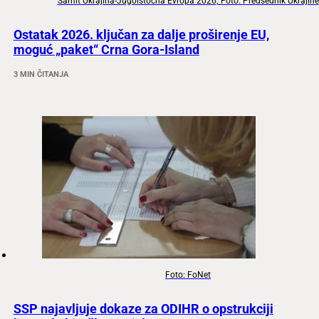
Samit Ukrajina-Jugoistočna Evropa 2026; Foto: Predsednik Ukrajine
Ostatak 2026. ključan za dalje proširenje EU,
moguć „paket“ Crna Gora-Island
3 MIN ČITANJA
Foto: FoNet
SSP najavljuje dokaze za ODIHR o opstrukciji