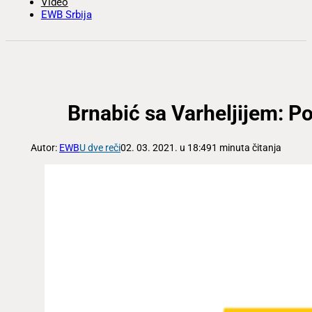
Video
EWB Srbija
Brnabić sa Varheljijem: P
Autor:
EWB
U dve reči
02. 03. 2021. u 18:49
1 minuta čitanja