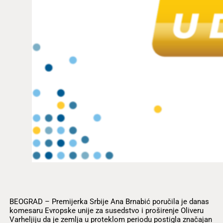
BEOGRAD – Premijerka Srbije Ana Brnabić poručila je danas
komesaru Evropske unije za susedstvo i proširenje Oliveru
Varheljiju da je zemlja u proteklom periodu postigla značajan