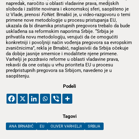
napredak, naročito u oblasti vladavine prava, medijskih
sloboda i zaštite novinara i ekonomskoj sferi, saopšteno je
iz Vlade, prenosi
FoNet.
Brnabić je, u video-razgovoru o temi
primene nove metodologije u procesu pristupanja EU,
ukazala da bi dinamika pristupnih pregovora trebalo da bude
usklađena sa reformskim naporima Srbije. “Srbija je
prihvatila novu metodologiju, verujući da će omogućiti
konkretniji i povoljniji način vođenja pregovora sa evropskim
zvaničnicima”, rekla je Brnabić, naglasivši da Srbija očekuje
da dobije jasnije smernice i modalitete njene primene.
Varhelji je pozdravio reforme u oblasti vladavine prava,
rekavši da one ostaju u vrhu prioriteta EU u procesu
predpristupnih pregovora sa Srbijom, navedeno je u
saopštenju.
Podeli
Tagovi
ANA BRNABIĆ
EU
OLIVER VARHELJI
SRBIJA