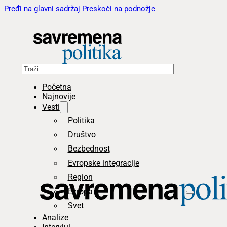
Pređi na glavni sadržaj
Preskoči na podnožje
Pretraga
Početna
Najnovije
Vesti
Politika
Društvo
Bezbednost
Evropske integracije
Region
Evropa
Svet
Analize