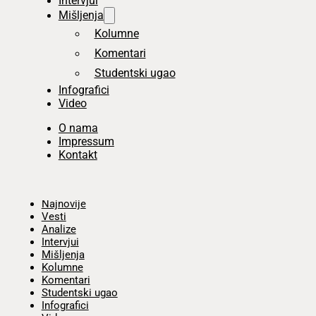
Intervjui
Mišljenja
Kolumne
Komentari
Studentski ugao
Infografici
Video
O nama
Impressum
Kontakt
Početna
Najnovije
Vesti
Analize
Intervjui
Mišljenja
Kolumne
Komentari
Studentski ugao
Infografici