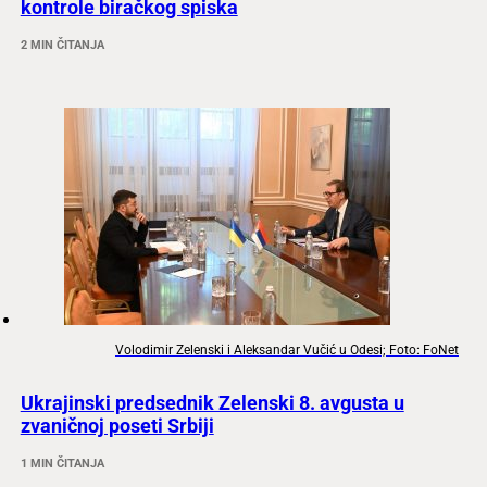
kontrole biračkog spiska
2 MIN ČITANJA
Volodimir Zelenski i Aleksandar Vučić u Odesi; Foto: FoNet
Ukrajinski predsednik Zelenski 8. avgusta u
zvaničnoj poseti Srbiji
1 MIN ČITANJA