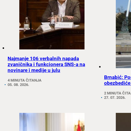
Najmanje 106 verbalnih napada
zvaničnika i funkcionera SNS-a na
novinare i medije u julu
Brnabić: Po
4 MINUTA ČITANJA
obezbediće
05. 08. 2026.
2 MINUTA ČIT
27. 07. 2026.