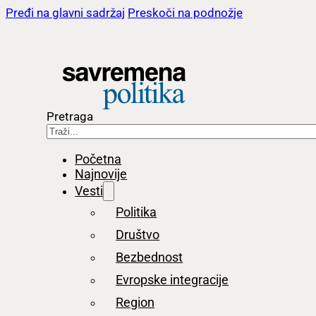
Pređi na glavni sadržaj
Preskoči na podnožje
Pretraga
Početna
Najnovije
Vesti
Politika
Društvo
Bezbednost
Evropske integracije
Region