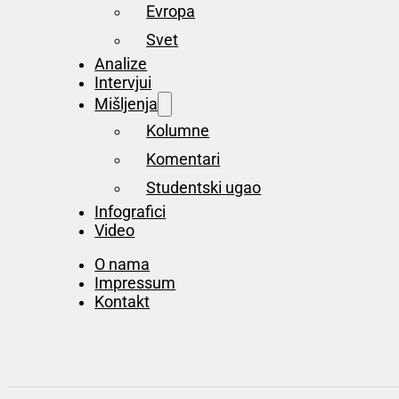
Evropa
Svet
Analize
Intervjui
Mišljenja
Kolumne
Komentari
Studentski ugao
Infografici
Video
O nama
Impressum
Kontakt