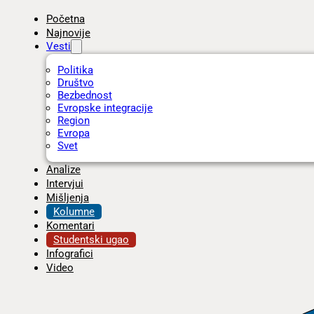
Početna
Najnovije
Vesti
Politika
Društvo
Bezbednost
Evropske integracije
Region
Evropa
Svet
Analize
Intervjui
Mišljenja
Kolumne
Komentari
Studentski ugao
Infografici
Video