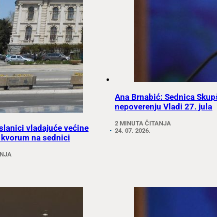
Ana Brnabić: Sednica Skup
nepoverenju Vladi 27. jula
2 MINUTA ČITANJA
slanici vladajuće većine
24. 07. 2026.
 kvorum na sednici
ANJA