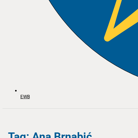
EWB
Tag: Ana Brnabić