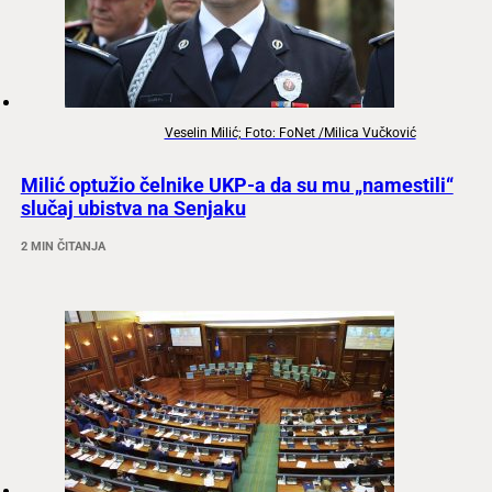
Veselin Milić; Foto: FoNet /Milica Vučković
Milić optužio čelnike UKP-a da su mu „namestili“
slučaj ubistva na Senjaku
2 MIN ČITANJA