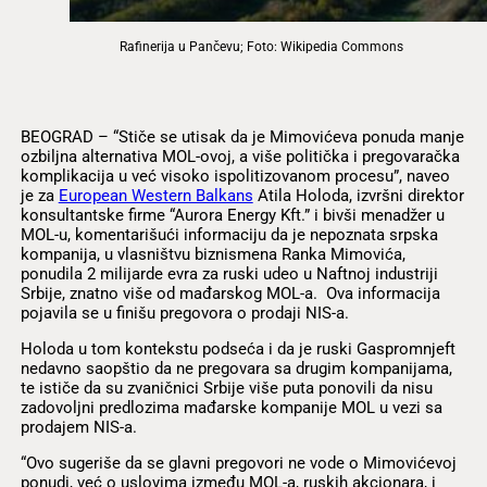
Rafinerija u Pančevu; Foto: Wikipedia Commons
BEOGRAD – “Stiče se utisak da je Mimovićeva ponuda manje
ozbiljna alternativa MOL-ovoj, a više politička i pregovaračka
komplikacija u već visoko ispolitizovanom procesu”, naveo
je za
European Western Balkans
Atila Holoda, izvršni direktor
konsultantske firme “Aurora Energy Kft.” i bivši menadžer u
MOL-u, komentarišući informaciju da je nepoznata srpska
kompanija, u vlasništvu biznismena Ranka Mimovića,
ponudila 2 milijarde evra za ruski udeo u Naftnoj industriji
Srbije, znatno više od mađarskog MOL-a. Ova informacija
pojavila se u finišu pregovora o prodaji NIS-a.
Holoda u tom kontekstu podseća i da je ruski Gaspromnjeft
nedavno saopštio da ne pregovara sa drugim kompanijama,
te ističe da su zvaničnici Srbije više puta ponovili da nisu
zadovoljni predlozima mađarske kompanije MOL u vezi sa
prodajem NIS-a.
“Ovo sugeriše da se glavni pregovori ne vode o Mimovićevoj
ponudi, već o uslovima između MOL-a, ruskih akcionara, i