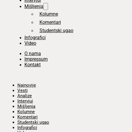
Intervjui
Mišljenja
Kolumne
Komentari
Studentski ugao
Infografici
Video
O nama
Impressum
Kontakt
Početna
Najnovije
Vesti
Analize
Intervjui
Mišljenja
Kolumne
Komentari
Studentski ugao
Infografici