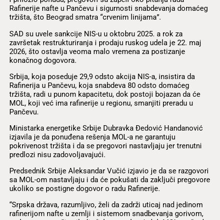
Rafinerije nafte u Pančevu i sigurnosti snabdevanja domaćeg
tržišta, što Beograd smatra “crvenim linijama”.
SAD su uvele sankcije NIS-u u oktobru 2025. a rok za
završetak restrukturiranja i prodaju ruskog udela je 22. maj
2026, što ostavlja veoma malo vremena za postizanje
konačnog dogovora.
Srbija, koja poseduje 29,9 odsto akcija NIS-a, insistira da
Rafinerija u Pančevu, koja snabdeva 80 odsto domaćeg
tržišta, radi u punom kapacitetu, dok postoji bojazan da će
MOL, koji već ima rafinerije u regionu, smanjiti preradu u
Pančevu.
Ministarka energetike Srbije Dubravka Đedović Handanović
izjavila je da ponuđena rešenja MOL-a ne garantuju
pokrivenost tržišta i da se pregovori nastavljaju jer trenutni
predlozi nisu zadovoljavajući.
Predsednik Srbije Aleksandar Vučić izjavio je da se razgovori
sa MOL-om nastavljaju i da će pokušati da zaključi pregovore
ukoliko se postigne dogovor o radu Rafinerije.
“Srpska država, razumljivo, želi da zadrži uticaj nad jedinom
rafinerijom nafte u zemlji i sistemom snadbevanja gorivom,