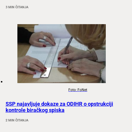
3 MIN ČITANJA
Foto: FoNet
SSP najavljuje dokaze za ODIHR o opstrukciji
kontrole biračkog spiska
2 MIN ČITANJA