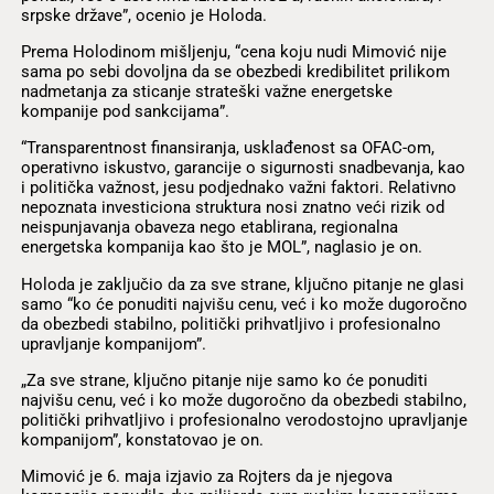
srpske države”, ocenio je Holoda.
Prema Holodinom mišljenju, “cena koju nudi Mimović nije
sama po sebi dovoljna da se obezbedi kredibilitet prilikom
nadmetanja za sticanje strateški važne energetske
kompanije pod sankcijama”.
“Transparentnost finansiranja, usklađenost sa OFAC-om,
operativno iskustvo, garancije o sigurnosti snadbevanja, kao
i politička važnost, jesu podjednako važni faktori. Relativno
nepoznata investiciona struktura nosi znatno veći rizik od
neispunjavanja obaveza nego etablirana, regionalna
energetska kompanija kao što je MOL”, naglasio je on.
Holoda je zaključio da za sve strane, ključno pitanje ne glasi
samo “ko će ponuditi najvišu cenu, već i ko može dugoročno
da obezbedi stabilno, politički prihvatljivo i profesionalno
upravljanje kompanijom”.
„Za sve strane, ključno pitanje nije samo ko će ponuditi
najvišu cenu, već i ko može dugoročno da obezbedi stabilno,
politički prihvatljivo i profesionalno verodostojno upravljanje
kompanijom”, konstatovao je on.
Mimović je 6. maja izjavio za Rojters da je njegova