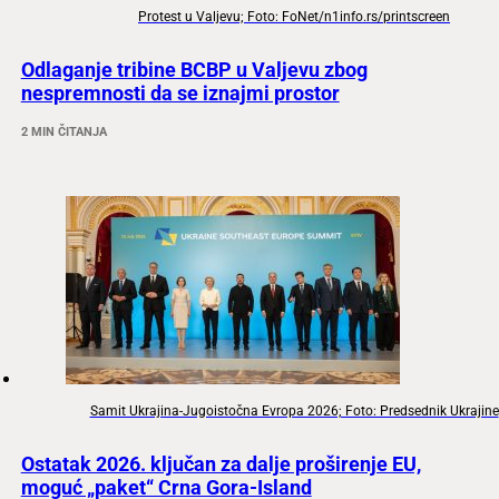
Protest u Valjevu; Foto: FoNet/n1info.rs/printscreen
Odlaganje tribine BCBP u Valjevu zbog
nespremnosti da se iznajmi prostor
2 MIN ČITANJA
Samit Ukrajina-Jugoistočna Evropa 2026; Foto: Predsednik Ukrajine
Ostatak 2026. ključan za dalje proširenje EU,
moguć „paket“ Crna Gora-Island