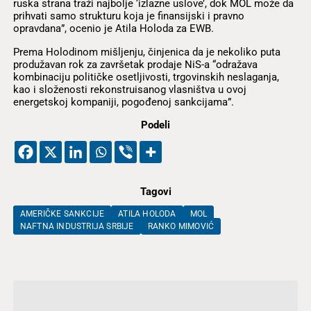
ruska strana traži najbolje ‘izlazne uslove’, dok MOL može da
prihvati samo strukturu koja je finansijski i pravno
opravdana”, ocenio je Atila Holoda za EWB.
Prema Holodinom mišljenju, činjenica da je nekoliko puta
produžavan rok za završetak prodaje NiS-a “odražava
kombinaciju političke osetljivosti, trgovinskih neslaganja,
kao i složenosti rekonstruisanog vlasništva u ovoj
energetskoj kompaniji, pogođenoj sankcijama”.
Podeli
Tagovi
AMERIČKE SANKCIJE
ATILA HOLODA
MOL
NAFTNA INDUSTRIJA SRBIJE
RANKO MIMOVIĆ