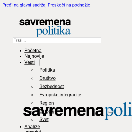
Pređi na glavni sadržaj
Preskoči na podnožje
Pretraga
Početna
Najnovije
Vesti
Politika
Društvo
Bezbednost
Evropske integracije
Region
Evropa
Svet
Analize