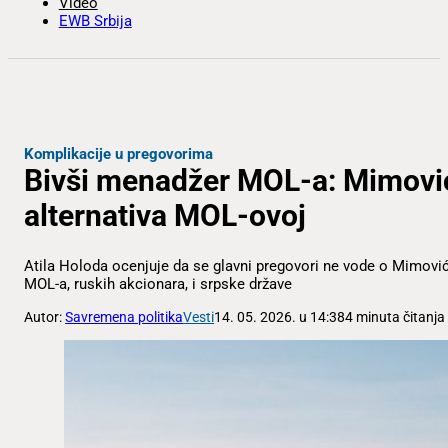
Video
EWB Srbija
Komplikacije u pregovorima
Bivši menadžer MOL-a: Mimović
alternativa MOL-ovoj
Atila Holoda ocenjuje da se glavni pregovori ne vode o Mimovi
MOL-a, ruskih akcionara, i srpske države
Autor:
Savremena politika
Vesti
14. 05. 2026. u 14:38
4 minuta čitanja