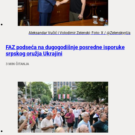
Aleksandar Vučić i Volodimir Zelenski; Foto: X / @ZelenskyyUa
FAZ podseća na dugogodišnje posredne isporuke
srpskog oružja Ukrajini
3 MIN ČITANJA