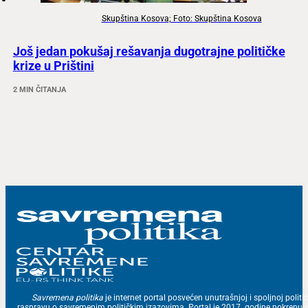
Skupština Kosova; Foto: Skupština Kosova
Još jedan pokušaj rešavanja dugotrajne političke
krize u Prištini
2 MIN ČITANJA
Savremena politika
je internet portal posvećen unutrašnjoj i spoljnoj politic
raspravu o savremenim političkim izazovima. Portal je 2017. godine pokrenu