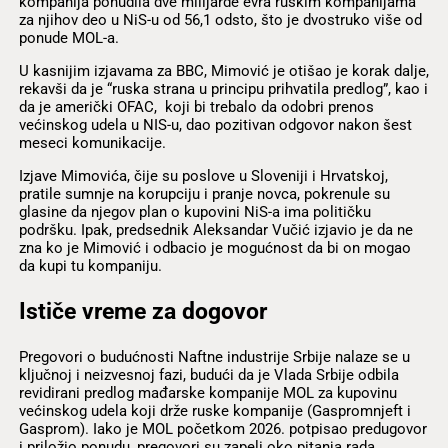
kompanija ponudila dve milijarde evra ruskim kompanijama
za njihov deo u NiS-u od 56,1 odsto, što je dvostruko više od
ponude MOL-a.
U kasnijim izjavama za BBC, Mimović je otišao je korak dalje,
rekavši da je “ruska strana u principu prihvatila predlog”, kao i
da je američki OFAC, koji bi trebalo da odobri prenos
većinskog udela u NIS-u, dao pozitivan odgovor nakon šest
meseci komunikacije.
Izjave Mimovića, čije su poslove u Sloveniji i Hrvatskoj,
pratile sumnje na korupciju i pranje novca, pokrenule su
glasine da njegov plan o kupovini NiS-a ima političku
podršku. Ipak, predsednik Aleksandar Vučić izjavio je da ne
zna ko je Mimović i odbacio je mogućnost da bi on mogao
da kupi tu kompaniju.
Ističe vreme za dogovor
Pregovori o budućnosti Naftne industrije Srbije nalaze se u
ključnoj i neizvesnoj fazi, budući da je Vlada Srbije odbila
revidirani predlog mađarske kompanije MOL za kupovinu
većinskog udela koji drže ruske kompanije (Gaspromnjeft i
Gasprom). Iako je MOL početkom 2026. potpisao predugovor
i priložio ponudu, pregovori su zapeli oko pitanja rada