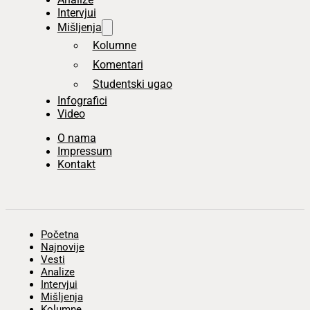
Intervjui
Mišljenja
Kolumne
Komentari
Studentski ugao
Infografici
Video
O nama
Impressum
Kontakt
Početna
Najnovije
Vesti
Analize
Intervjui
Mišljenja
Kolumne