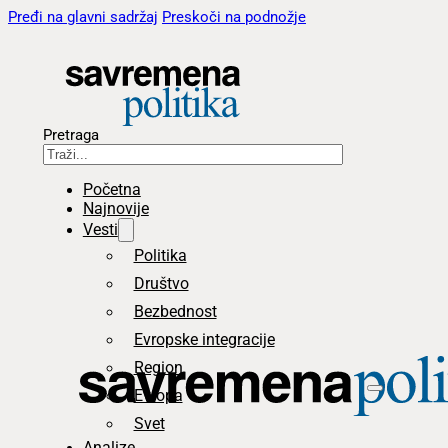
Pređi na glavni sadržaj
Preskoči na podnožje
Pretraga
Početna
Najnovije
Vesti
Politika
Društvo
Bezbednost
Evropske integracije
Region
Evropa
Svet
Analize