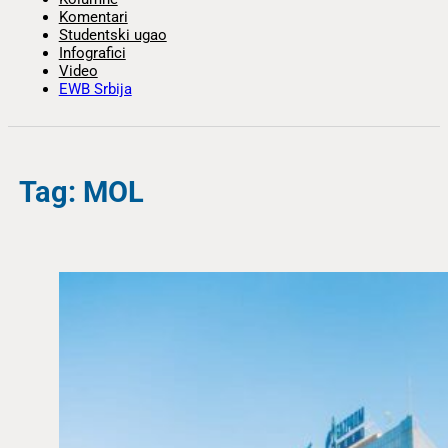
Komentari
Studentski ugao
Infografici
Video
EWB Srbija
Tag: MOL