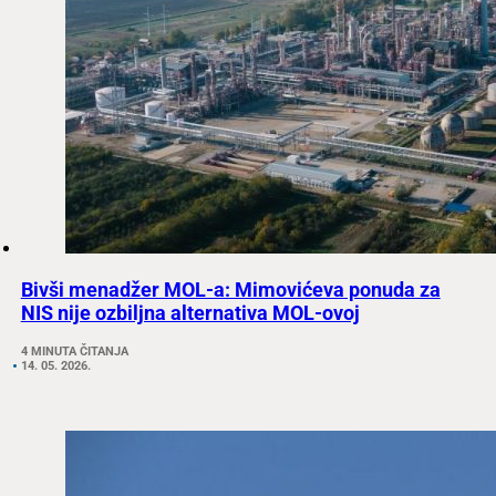
Bivši menadžer MOL-a: Mimovićeva ponuda za
NIS nije ozbiljna alternativa MOL-ovoj
4 MINUTA ČITANJA
14. 05. 2026.