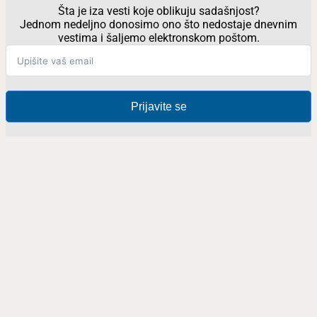
Šta je iza vesti koje oblikuju sadašnjost?
Jednom nedeljno donosimo ono što nedostaje dnevnim
vestima i šaljemo elektronskom poštom.
Prijavite se