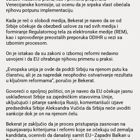
Venecijanske komisije, uz ocenu da je srpska vlast obećala
njihovu potpunu implementaciju.
Kada je reč o slobodi medija, Bekerat je naveo da se od
Srbije očekuje da obezbedi uslove za rad svih medija i
formiranje Regulatornog tela za elektronske medije (REM),
kao i sprovođenje preostalih preporuka ODIHR u vezi sa
izbornim procesom.
On je istakao da su zakoni o izbornoj reformi nedavno
usvojeni i da EU ohrabruje njihovu primenu u praksi.
„Evropska unija je ovde da podrži Srbiju na njenom putu ka
članstvu, ali je za napredak neophodno ostvarivanje rezultata
u ključnim reformama“, poručio je Bekerat.
Govoreći o spoljnoj politici, on je naveo da EU očekuje jasnu
usklađenost Srbije sa zajedničkim stavovima Unije,
uključujući i pitanje sankcija Rusiji, komentarišući izjave
predsednika Srbije Aleksandra Vučića da Srbija neće uvoditi
sankcije dok je on na njenom čelu.
Bekerat je zaključio da je proces pristupanja zasnovan na
ispunjavanju kriterijuma i reformi koje se očekuju od zemalja
kandidata, ocenivši da današnji samit EU–Zapadni Balkan u