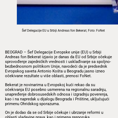
Šef Delegacije EU u Srbiji Andreas fon Bekerat; Foto: FoNet
BEOGRAD – Šef Delegacije Evropske unije (EU) u Srbiji
Andreas fon Bekerat izjavio je danas da EU od Srbije očekuje
sprovođenje zajedničkih vrednosti i usklađivanje sa spoljno-
bezbednosnom politikom Unije, navodeći da je predsednik
Evropskog saveta Antonio Košta u Beogradu jasno izneo
očekivane rezultate u više oblasti, prenosi FoNet.
Bekerat je novinarima u Evropskoj kući rekao da su
očekivanja EU posebno usmerena na regionalnu saradnju,
unapređenje dobrosusedskih odnosa i izgradnju poverenja,
kao i na napredak u dijalogu Beograda i Prištine, uključujući
primenu Ohridskog sporazuma.
On je dodao da se od Srbije očekuje i ubrzanje reformi u
oblasti vladavine prava, kao i primena preporuka