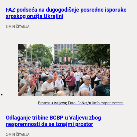
FAZ podseća na dugogodišnje posredne isporuke
srpskog oružja Ukrajini
3 MIN ČITANJA
Protest u Valjevu; Foto: FoNet/n1info.rs/printscreen
Odlaganje tribine BCBP u Valjevu zbog
nespremnosti da se iznajmi prostor
2 MIN ČITANJA