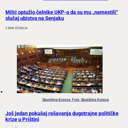
Milić optužio čelnike UKP-a da su mu „namestili“
slučaj ubistva na Senjaku
2 MIN ČITANJA
Skupština Kosova; Foto: Skupština Kosova
Još jedan pokušaj rešavanja dugotrajne političke
krize u Prištini