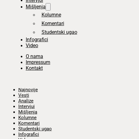
Intervjui
Mišljenja
Kolumne
Komentari
Studentski ugao
Infografici
Video
O nama
Impressum
Kontakt
Početna
Najnovije
Vesti
Analize
Intervjui
Mišljenja
Kolumne
Komentari
Studentski ugao
Infografici