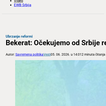
Video
EWB Srbija
Ubrzanje reformi
Bekerat: Očekujemo od Srbije re
Autor:
Savremena politika
Vesti
05. 06. 2026. u 14:01
2 minuta čitanja