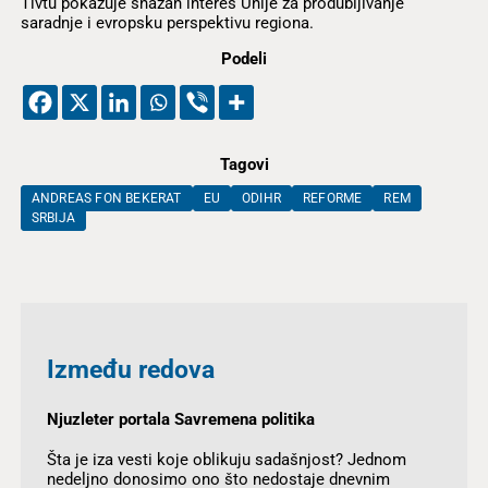
Tivtu pokazuje snažan interes Unije za produbljivanje
saradnje i evropsku perspektivu regiona.
Podeli
Tagovi
ANDREAS FON BEKERAT
EU
ODIHR
REFORME
REM
SRBIJA
Između redova
Njuzleter portala Savremena politika
Šta je iza vesti koje oblikuju sadašnjost? Jednom
nedeljno donosimo ono što nedostaje dnevnim