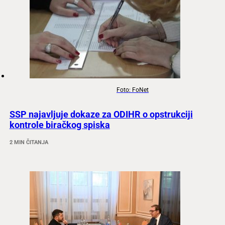
Foto: FoNet
SSP najavljuje dokaze za ODIHR o opstrukciji
kontrole biračkog spiska
2 MIN ČITANJA