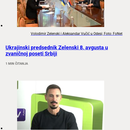
Volodimir Zelenski i Aleksandar Vučić u Odesi; Foto: FoNet
Ukrajinski predsednik Zelenski 8. avgusta u
zvaničnoj poseti Srbiji
1 MIN ČITANJA