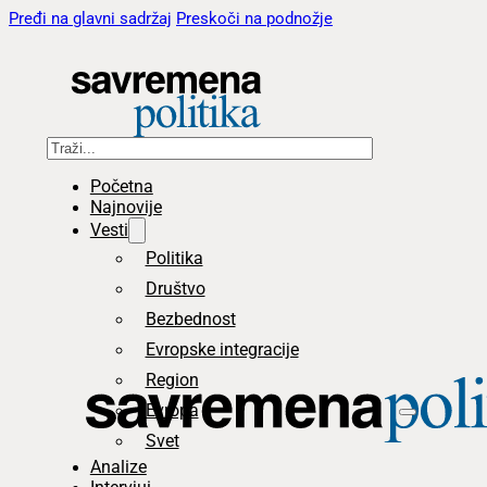
Pređi na glavni sadržaj
Preskoči na podnožje
Pretraga
Početna
Najnovije
Vesti
Politika
Društvo
Bezbednost
Evropske integracije
Region
Evropa
Svet
Analize