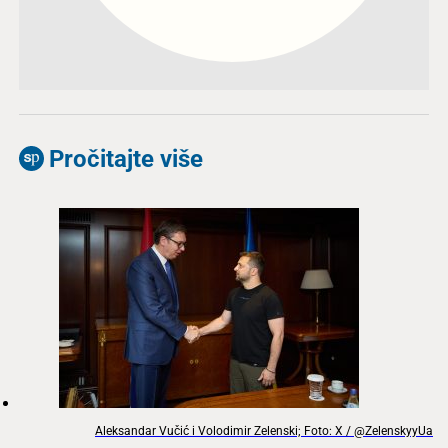
Pročitajte više
Aleksandar Vučić i Volodimir Zelenski; Foto: X / @ZelenskyyUa