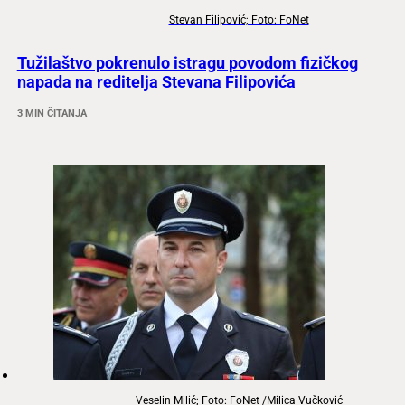
Stevan Filipović; Foto: FoNet
Tužilaštvo pokrenulo istragu povodom fizičkog
napada na reditelja Stevana Filipovića
3 MIN ČITANJA
Veselin Milić; Foto: FoNet /Milica Vučković