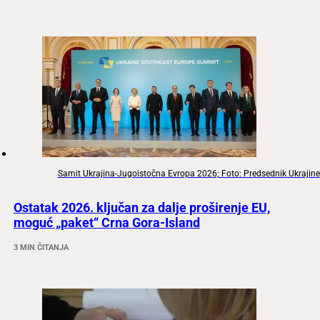
Samit Ukrajina-Jugoistočna Evropa 2026; Foto: Predsednik Ukrajine
Ostatak 2026. ključan za dalje proširenje EU,
moguć „paket“ Crna Gora-Island
3 MIN ČITANJA