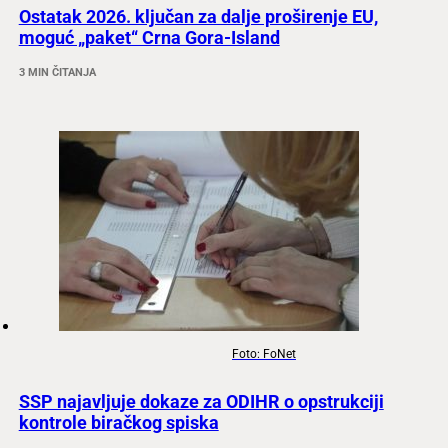
Ostatak 2026. ključan za dalje proširenje EU,
moguć „paket“ Crna Gora-Island
3 MIN ČITANJA
Foto: FoNet
SSP najavljuje dokaze za ODIHR o opstrukciji
kontrole biračkog spiska