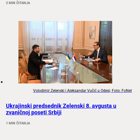
2 MIN ČITANJA
Volodimir Zelenski i Aleksandar Vučić u Odesi; Foto: FoNet
Ukrajinski predsednik Zelenski 8. avgusta u
zvaničnoj poseti Srbiji
1 MIN ČITANJA