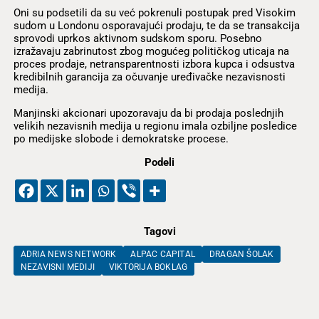
Oni su podsetili da su već pokrenuli postupak pred Visokim
sudom u Londonu osporavajući prodaju, te da se transakcija
sprovodi uprkos aktivnom sudskom sporu. Posebno
izražavaju zabrinutost zbog mogućeg političkog uticaja na
proces prodaje, netransparentnosti izbora kupca i odsustva
kredibilnih garancija za očuvanje uređivačke nezavisnosti
medija.
Manjinski akcionari upozoravaju da bi prodaja poslednjih
velikih nezavisnih medija u regionu imala ozbiljne posledice
po medijske slobode i demokratske procese.
Podeli
Tagovi
ADRIA NEWS NETWORK
ALPAC CAPITAL
DRAGAN ŠOLAK
NEZAVISNI MEDIJI
VIKTORIJA BOKLAG