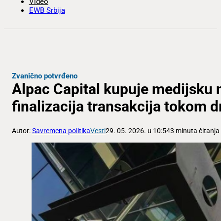
Video
EWB Srbija
Zvanično potvrđeno
Alpac Capital kupuje medijsku
finalizacija transakcija tokom 
Autor:
Savremena politika
Vesti
29. 05. 2026. u 10:54
3 minuta čitanja