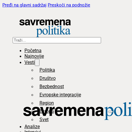
Pređi na glavni sadržaj
Preskoči na podnožje
Pretraga
Početna
Najnovije
Vesti
Politika
Društvo
Bezbednost
Evropske integracije
Region
Evropa
Svet
Analize