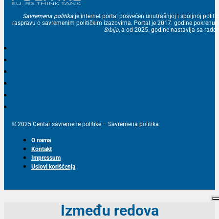
Savremena politika
je internet portal posvećen unutrašnjoj i spoljnoj politic
raspravu o savremenim političkim izazovima. Portal je 2017. godine pokrenu
Srbija
, a od 2025. godine nastavlja sa ra
© 2025 Centar savremene politike – Savremena politika
O nama
Kontakt
Impressum
Uslovi korišćenja
Između redova