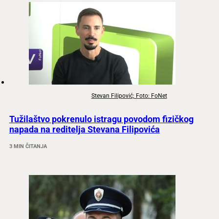
Stevan Filipović; Foto: FoNet
Tužilaštvo pokrenulo istragu povodom fizičkog
napada na reditelja Stevana Filipovića
3 MIN ČITANJA