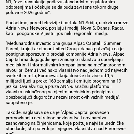
N1, “ove transakcije podležu standardnim regulatornim
odobrenjima i očekuje se da budu završene tokom druge
polovine 2026.godine”.
Podsetimo, pored televizije i portala N1 Srbija, u okviru mreže
Adria News Network, posluju i mediji Nova S, Danas, Radar,
kao i podgoričke Vijesti i još neki regionalni mediji.
“Međunarodna investiciona grupa Alpac Capital i Summer
Parent, krajnji akcionar United Group, danas potvrđuju da je
postignut sporazum o prodaji kompanije Adria News. Alpac
Capital ima dugogodišnje i značajno iskustvo u upravljanju
medijskim i informativnim kompanijama na međunarodnom
nivou, pri čemu i većinsko vlasništvo nad jednom od najvećih
svetskih mreža, Euronews, koja doseže do više od 1,5
milijardi ljudi u preko 160 zemalja i emituje program na 19
jezika. Ova akvizicija pruža ANN-u snažnu platformu i
vlasnika usklađenog sa njenim uredničkim principima,
obezbeđujući dugoročnu nezavisnost ovih važnih medija”,
saopšteno je.
Takođe, naglašava se da je “Alpac Capital posvećen
promovisanju neutralnog novinarstva i novinarstva
zasnovanog na činjenicama, koje poštuje najviše uredničke
standarde, što potvrđuje i njegovo vlasništvo nad Euronews-
om”.