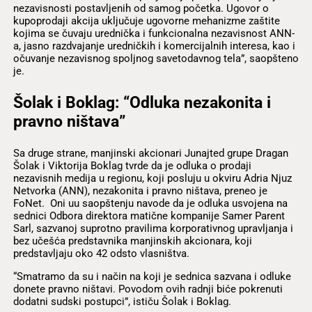
nezavisnosti postavljenih od samog početka. Ugovor o
kupoprodaji akcija uključuje ugovorne mehanizme zaštite
kojima se čuvaju urednička i funkcionalna nezavisnost ANN-
a, jasno razdvajanje uredničkih i komercijalnih interesa, kao i
očuvanje nezavisnog spoljnog savetodavnog tela”, saopšteno
je.
Šolak i Boklag: “Odluka nezakonita i
pravno ništava”
Sa druge strane, manjinski akcionari Junajted grupe Dragan
Šolak i Viktorija Boklag tvrde da je odluka o prodaji
nezavisnih medija u regionu, koji posluju u okviru Adria Njuz
Netvorka (ANN), nezakonita i pravno ništava, preneo je
FoNet. Oni uu saopštenju navode da je odluka usvojena na
sednici Odbora direktora matične kompanije Samer Parent
Sarl, sazvanoj suprotno pravilima korporativnog upravljanja i
bez učešća predstavnika manjinskih akcionara, koji
predstavljaju oko 42 odsto vlasništva.
“Smatramo da su i način na koji je sednica sazvana i odluke
donete pravno ništavi. Povodom ovih radnji biće pokrenuti
dodatni sudski postupci”, ističu Šolak i Boklag.