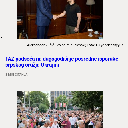
Aleksandar Vučić i Volodimir Zelenski; Foto: X / @ZelenskyyUa
FAZ podseća na dugogodišnje posredne isporuke
srpskog oružja Ukrajini
3 MIN ČITANJA