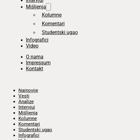
Intervjui
Mišljenja
Kolumne
Komentari
Studentski ugao
Infografici
Video
O nama
Impressum
Kontakt
Početna
Najnovije
Vesti
Analize
Intervjui
Mišljenja
Kolumne
Komentari
Studentski ugao
Infografici