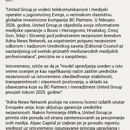
“United Group je vodeći telekomunikacioni i medijski
operater u jugoistočnoj Evropi, u većinskom vlasništvu
globalne investicione kompanije BC Partners. U februaru
2026. godine, United Group je objedinila svoje informativne
medijske operacije u Bosni i Hercegovini, Hrvatskoj, Crnoj
Gori, Srbiji i Sloveniji pod jedinstvenim nezavisnim brendom
Adria News Network, sa sopstvenim potpuno nezavisnim
odborom i nadzorom Uredničkog saveta (Editorial Council-a)
sastavljenog od svetski priznatih međunarodnih medijskih
profesionalaca”, precizira se u saopštenju.
Istovremeno, ističe se da je “model upravljanja uveden u isto
vreme ocenjen je kao najefikasniji način zaštite uredničke
nezavisnosti uz istovremeno obezbeđivanje stabilnosti,
transparentnosti i otpornosti poslovanja, u skladu sa
obavezama koje su BC Partners i menadžment United Group
preuzeli tokom 2025. godine”.
“Adria News Network posluje na osnovu licenci izdatih unutar
Evropske unije, koje uključuju garancije uredničke
nezavisnosti. Nakon formiranja ANN-a, United Group je
primila više ponuda od strana zainteresovanih za preuzimanje
ovih medija. Alpac Capital je izabran jer je ponudio najveću
vrednost uz istovremeno ispunjavanje principa upravljanja i