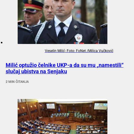
Veselin Milić; Foto: FoNet /Milica Vučković
Milić optužio čelnike UKP-a da su mu „namestili“
slučaj ubistva na Senjaku
2 MIN ČITANJA