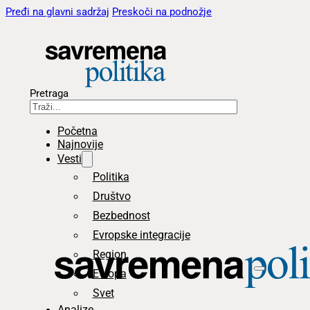
Pređi na glavni sadržaj
Preskoči na podnožje
Pretraga
Početna
Najnovije
Vesti
Politika
Društvo
Bezbednost
Evropske integracije
Region
Evropa
Svet
Analize