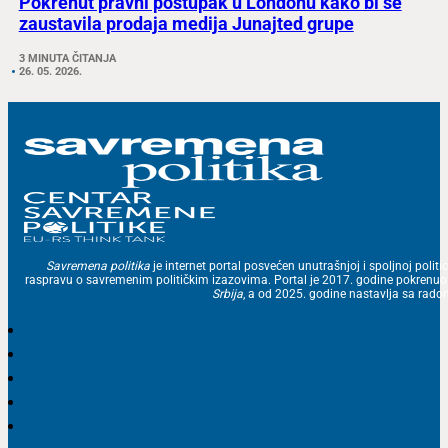
Pokrenut pravni postupak u Londonu kako bi se
zaustavila prodaja medija Junajted grupe
3 MINUTA ČITANJA
26. 05. 2026.
Savremena politika
je internet portal posvećen unutrašnjoj i spoljnoj politic
raspravu o savremenim političkim izazovima. Portal je 2017. godine pokrenu
Srbija
, a od 2025. godine nastavlja sa ra