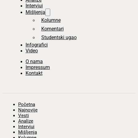
Intervjui
Mišljenja
Kolumne
Komentari
Studentski ugao
Infografici
Video
O nama
Impressum
Kontakt
Početna
Najnovije
Vesti
Analize
Intervjui
Mišljenja
Kolumne