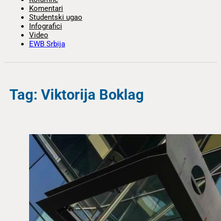
Komentari
Studentski ugao
Infografici
Video
EWB Srbija
Tag: Viktorija Boklag