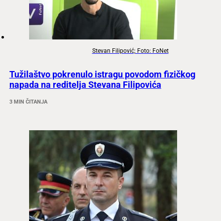
Stevan Filipović; Foto: FoNet
Tužilaštvo pokrenulo istragu povodom fizičkog
napada na reditelja Stevana Filipovića
3 MIN ČITANJA