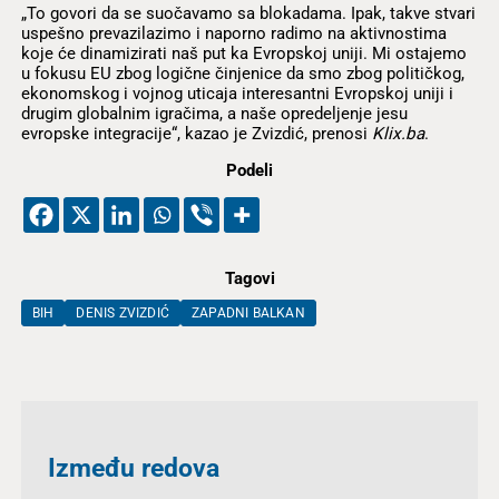
„To govori da se suočavamo sa blokadama. Ipak, takve stvari
uspešno prevazilazimo i naporno radimo na aktivnostima
koje će dinamizirati naš put ka Evropskoj uniji. Mi ostajemo
u fokusu EU zbog logične činjenice da smo zbog političkog,
ekonomskog i vojnog uticaja interesantni Evropskoj uniji i
drugim globalnim igračima, a naše opredeljenje jesu
evropske integracije“, kazao je Zvizdić, prenosi
Klix.ba
.
Podeli
Tagovi
BIH
DENIS ZVIZDIĆ
ZAPADNI BALKAN
Između redova