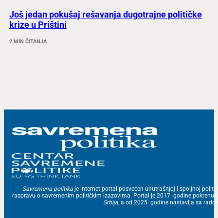
Još jedan pokušaj rešavanja dugotrajne političke
krize u Prištini
2 MIN ČITANJA
Savremena politika
je internet portal posvećen unutrašnjoj i spoljnoj politic
raspravu o savremenim političkim izazovima. Portal je 2017. godine pokrenu
Srbija
, a od 2025. godine nastavlja sa ra