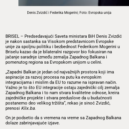
Denis Zvizdić i Federika Mogerini; Foto: Evropska unija
BRISEL – Predsedavajući Saveta ministara BiH Denis Zvizdić
je nakon sastanka sa Visokom predstavnicom Evropske
unije za spoljnu politiku i bezbednost Federikom Mogerini u
Briselu kazao da je bilateralni razgovor bio fokusiran na
jačanje saradnje između zemalja Zapadnog Balkana i
pomenutog regiona sa Evropskom unijom u celini.
„Zapadni Balkan je jedan od najvažnijih prostora koji ima
aspiracije za razvoj procesa na putu ka evropskim
integracijama i mislim da EU to razume na ispravan način.
Važno je to što EU integracije ostaju zajednički cilj zemalja
Zapadnog Balkana i to nam stvara kvalitetne odnose, kreira
zajedničke projekte i stvara preduslove da u budućnosti
postanemo deo velikog tržišta“, rekao je sinoć Zvizdić,
prenosi
Klix.ba
.
On je podsetio da s vremena na vreme sa Zapadnog Balkana
dolaze zabrinjavajuće izjave.