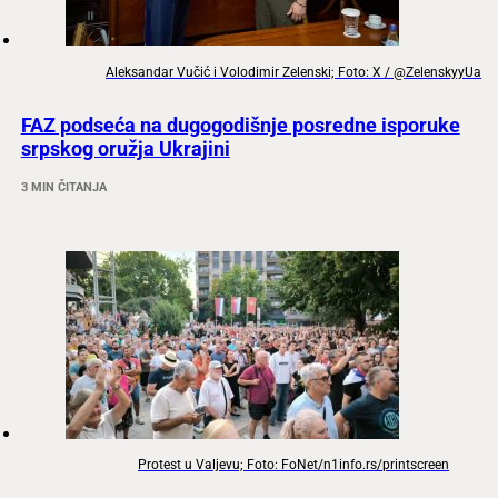
Aleksandar Vučić i Volodimir Zelenski; Foto: X / @ZelenskyyUa
FAZ podseća na dugogodišnje posredne isporuke
srpskog oružja Ukrajini
3 MIN ČITANJA
Protest u Valjevu; Foto: FoNet/n1info.rs/printscreen