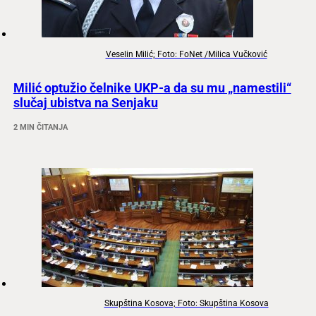
Veselin Milić; Foto: FoNet /Milica Vučković
Milić optužio čelnike UKP-a da su mu „namestili“
slučaj ubistva na Senjaku
2 MIN ČITANJA
Skupština Kosova; Foto: Skupština Kosova