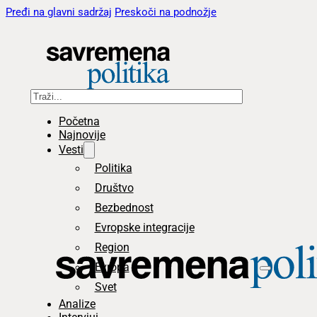
Pređi na glavni sadržaj
Preskoči na podnožje
Pretraga
Početna
Najnovije
Vesti
Politika
Društvo
Bezbednost
Evropske integracije
Region
Evropa
Svet
Analize