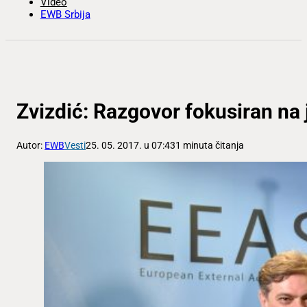
Video
EWB Srbija
Zvizdić: Razgovor fokusiran na 
Autor:
EWB
Vesti
25. 05. 2017. u 07:43
1 minuta čitanja