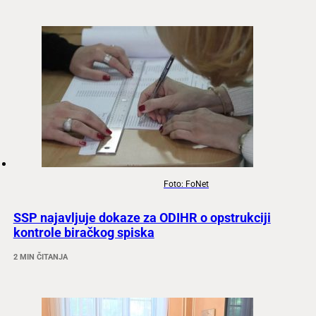
Foto: FoNet
SSP najavljuje dokaze za ODIHR o opstrukciji
kontrole biračkog spiska
2 MIN ČITANJA