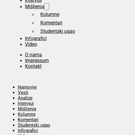
Intervjui
Mišljenja
Kolumne
Komentari
Studentski ugao
Infografici
Video
O nama
Impressum
Kontakt
Početna
Najnovije
Vesti
Analize
Intervjui
Mišljenja
Kolumne
Komentari
Studentski ugao
Infografici