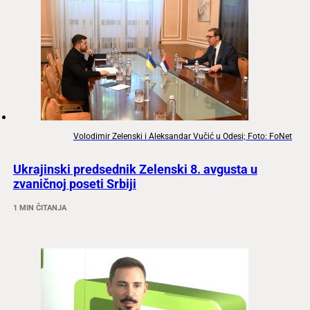
Volodimir Zelenski i Aleksandar Vučić u Odesi; Foto: FoNet
Ukrajinski predsednik Zelenski 8. avgusta u
zvaničnoj poseti Srbiji
1 MIN ČITANJA