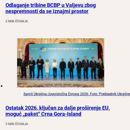
Odlaganje tribine BCBP u Valjevu zbog
nespremnosti da se iznajmi prostor
2 MIN ČITANJA
Samit Ukrajina-Jugoistočna Evropa 2026; Foto: Predsednik Ukrajine
Ostatak 2026. ključan za dalje proširenje EU,
moguć „paket“ Crna Gora-Island
3 MIN ČITANJA