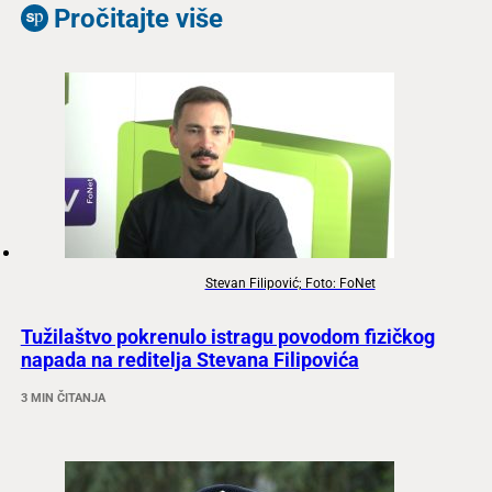
Pročitajte više
Stevan Filipović; Foto: FoNet
Tužilaštvo pokrenulo istragu povodom fizičkog
napada na reditelja Stevana Filipovića
3 MIN ČITANJA