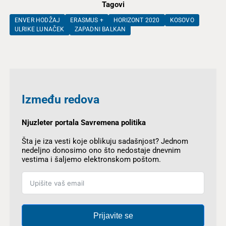
Tagovi
ENVER HODŽAJ
ERASMUS +
HORIZONT 2020
KOSOVO
ULRIKE LUNAČEK
ZAPADNI BALKAN
Između redova
Njuzleter portala Savremena politika
Šta je iza vesti koje oblikuju sadašnjost? Jednom
nedeljno donosimo ono što nedostaje dnevnim
vestima i šaljemo elektronskom poštom.
Prijavite se