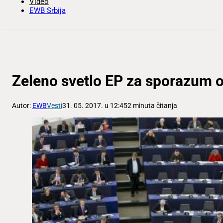
Video
EWB Srbija
Zeleno svetlo EP za sporazum 
Autor:
EWB
Vesti
31. 05. 2017. u 12:45
2 minuta čitanja