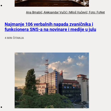
Ana Brnabić, Aleksandar Vučić i Miloš Vučević; Foto: FoNet
Najmanje 106 verbalnih napada zvaničnika i
funkcionera SNS-a na novinare i medije u julu
4 MIN ČITANJA