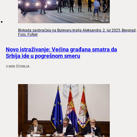
Blokada saobraćaja na Bulevaru kralja Aleksandra, 2. jul 2025, Beograd;
Foto: FoNet
Novo istraživanje: Većina građana smatra da
Srbija ide u pogrešnom smeru
3 MIN ČITANJA