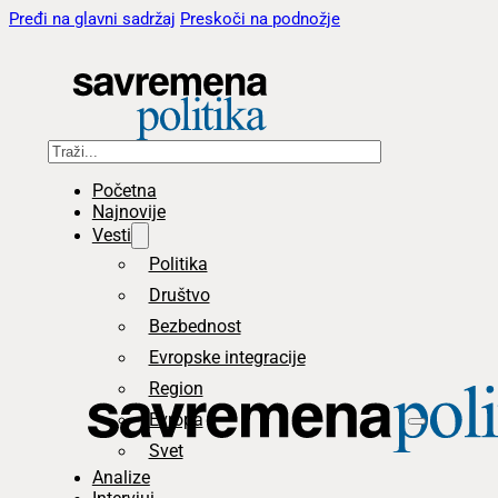
Pređi na glavni sadržaj
Preskoči na podnožje
Pretraga
Početna
Najnovije
Vesti
Politika
Društvo
Bezbednost
Evropske integracije
Region
Evropa
Svet
Analize