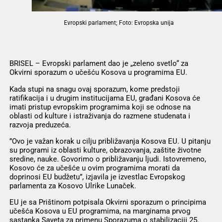
Evropski parlament; Foto: Evropska unija
BRISEL – Evropski parlament dao je „zeleno svetlo“ za
Okvirni sporazum o učešću Kosova u programima EU.
Kada stupi na snagu ovaj sporazum, kome predstoji
ratifikacija i u drugim institucijama EU, građani Kosova će
imati pristup evropskim programima koji se odnose na
oblasti od kulture i istraživanja do razmene studenata i
razvoja preduzeća.
”Ovo je važan korak u cilju približavanja Kosova EU. U pitanju
su programi iz oblasti kulture, obrazovanja, zaštite životne
sredine, nauke. Govorimo o približavanju ljudi. Istovremeno,
Kosovo će za učešće u ovim programima morati da
doprinosi EU budžetu”, izjavila je izvestlac Evropskog
parlamenta za Kosovo Ulrike Lunaček.
EU je sa Prištinom potpisala Okvirni sporazum o principima
učešća Kosova u EU programima, na marginama prvog
sastanka Saveta za primenu Sporazuma o stabilizaciji 25.