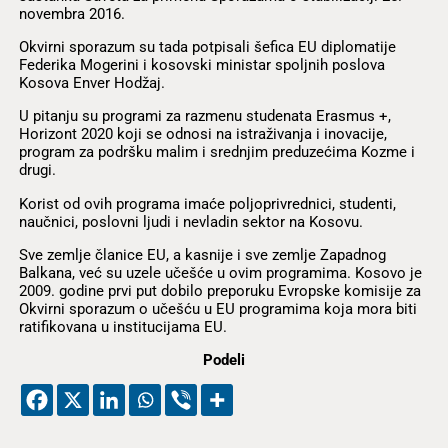
novembra 2016.
Okvirni sporazum su tada potpisali šefica EU diplomatije
Federika Mogerini i kosovski ministar spoljnih poslova
Kosova Enver Hodžaj.
U pitanju su programi za razmenu studenata Erasmus +,
Horizont 2020 koji se odnosi na istraživanja i inovacije,
program za podršku malim i srednjim preduzećima Kozme i
drugi.
Korist od ovih programa imaće poljoprivrednici, studenti,
naučnici, poslovni ljudi i nevladin sektor na Kosovu.
Sve zemlje članice EU, a kasnije i sve zemlje Zapadnog
Balkana, već su uzele učešće u ovim programima. Kosovo je
2009. godine prvi put dobilo preporuku Evropske komisije za
Okvirni sporazum o učešću u EU programima koja mora biti
ratifikovana u institucijama EU.
Podeli