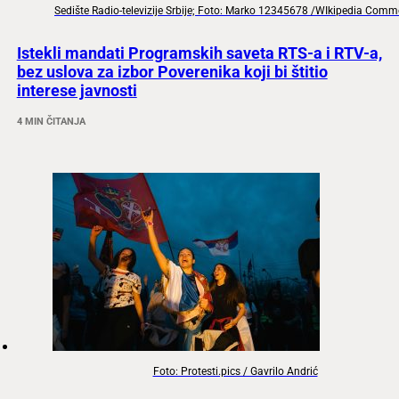
Sedište Radio-televizije Srbije; Foto: Marko 12345678 /WIkipedia Com
Istekli mandati Programskih saveta RTS-a i RTV-a,
bez uslova za izbor Poverenika koji bi štitio
interese javnosti
4 MIN ČITANJA
Foto: Protesti.pics / Gavrilo Andrić