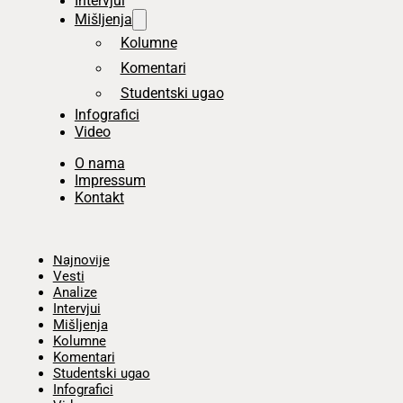
Intervjui
Mišljenja
Kolumne
Komentari
Studentski ugao
Infografici
Video
O nama
Impressum
Kontakt
Početna
Najnovije
Vesti
Analize
Intervjui
Mišljenja
Kolumne
Komentari
Studentski ugao
Infografici