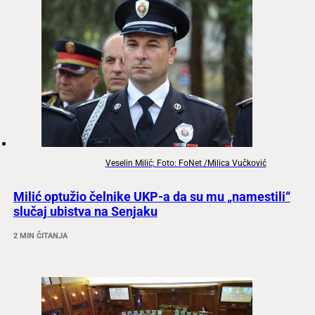
Veselin Milić; Foto: FoNet /Milica Vučković
Milić optužio čelnike UKP-a da su mu „namestili“
slučaj ubistva na Senjaku
2 MIN ČITANJA