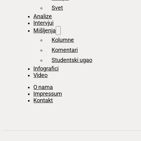
Svet
Analize
Intervjui
Mišljenja
Kolumne
Komentari
Studentski ugao
Infografici
Video
O nama
Impressum
Kontakt