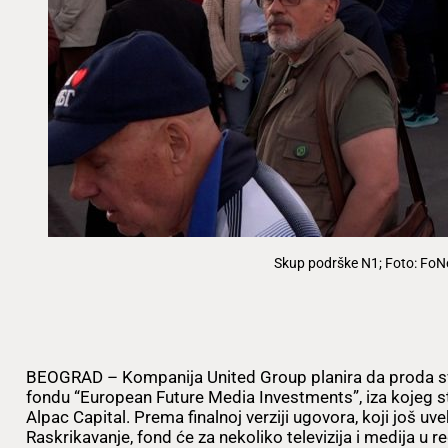
Skup podrške N1; Foto: FoN
BEOGRAD – Kompanija United Group planira da proda s
fondu “European Future Media Investments”, iza kojeg st
Alpac Capital. Prema finalnoj verziji ugovora, koji još uv
Raskrikavanje, fond će za nekoliko televizija i medija u r