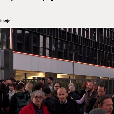
itanja