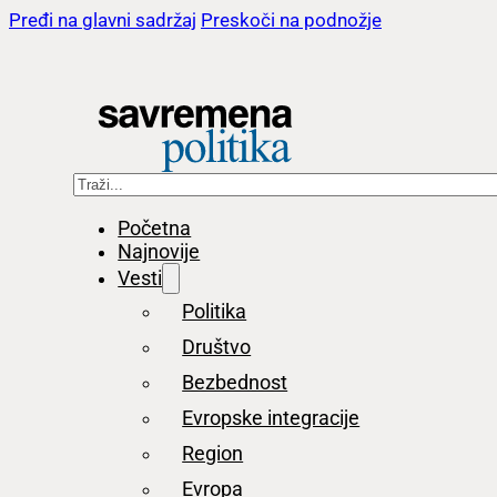
Pređi na glavni sadržaj
Preskoči na podnožje
Pretraga
Početna
Najnovije
Vesti
Politika
Društvo
Bezbednost
Evropske integracije
Region
Evropa