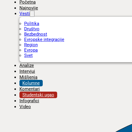
Početna
Najnovije
Vesti
Politika
Društvo
Bezbednost
Evropske integracije
Region
Evropa
Svet
Analize
Intervjui
Mišljenja
Kolumne
Komentari
Studentski ugao
Infografici
Video