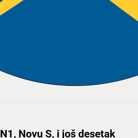
N1, Novu S, i još desetak