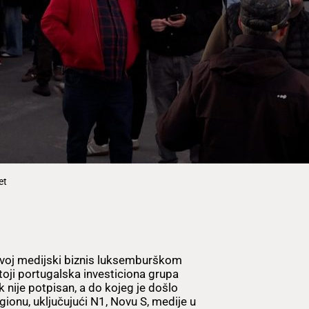
et
voj medijski biznis luksemburškom
oji portugalska investiciona grupa
ek nije potpisan, a do kojeg je došlo
egionu, uključujući N1, Novu S, medije u