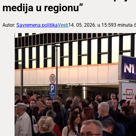
medija u regionu”
Autor:
Savremena politika
Vesti
14. 05. 2026. u 15:59
3 minuta č