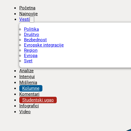
Početna
Najnovije
Vesti
Politika
Društvo
Bezbednost
Evropske integracije
Region
Evropa
Svet
Analize
Intervjui
Mišljenja
Kolumne
Komentari
Studentski ugao
Infografici
Video