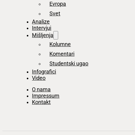
Evropa
Svet
Analize
Intervjui
Mišljenja
Kolumne
Komentari
Studentski ugao
Infografici
Video
O nama
Impressum
Kontakt