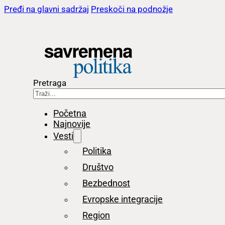
Pređi na glavni sadržaj
Preskoči na podnožje
Pretraga
Početna
Najnovije
Vesti
Politika
Društvo
Bezbednost
Evropske integracije
Region