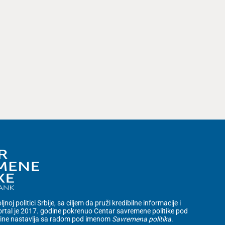
noj politici Srbije, sa ciljem da pruži kredibilne informacije i
rtal je 2017. godine pokrenuo Centar savremene politike pod
dine nastavlja sa radom pod imenom
Savremena politika
.