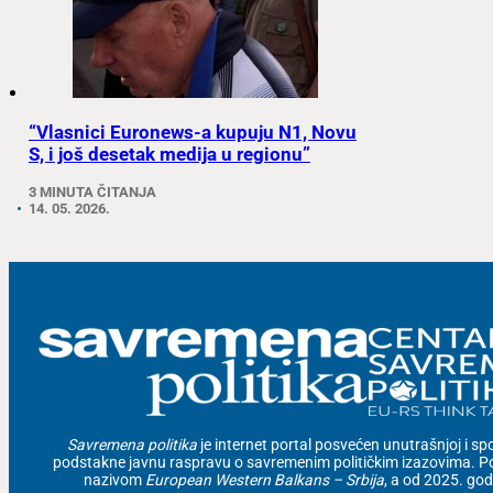
“Vlasnici Euronews-a kupuju N1, Novu
S, i još desetak medija u regionu”
3 MINUTA ČITANJA
14. 05. 2026.
Savremena politika
je internet portal posvećen unutrašnjoj i spolj
podstakne javnu raspravu o savremenim političkim izazovima. Po
nazivom
European Western Balkans – Srbija
, a od 2025. go