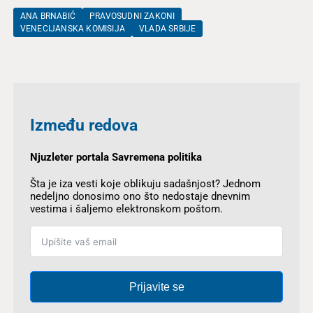
ANA BRNABIĆ
PRAVOSUDNI ZAKONI
VENECIJANSKA KOMISIJA
VLADA SRBIJE
Između redova
Njuzleter portala Savremena politika
Šta je iza vesti koje oblikuju sadašnjost? Jednom
nedeljno donosimo ono što nedostaje dnevnim
vestima i šaljemo elektronskom poštom.
Prijavite se