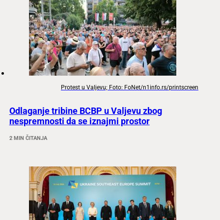
Protest u Valjevu; Foto: FoNet/n1info.rs/printscreen
Odlaganje tribine BCBP u Valjevu zbog
nespremnosti da se iznajmi prostor
2 MIN ČITANJA