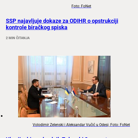
Foto: FoNet
SSP najavljuje dokaze za ODIHR o opstrukciji
kontrole biračkog spiska
2 MIN ČITANJA
Volodimir Zelenski i Aleksandar Vučić u Odesi; Foto: FoNet