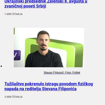
Ukrajinski predsednik Zelenski 8. avgusta u
zvaničnoj poseti Srbiji
1 MIN ČITANJA
Stevan Filipović; Foto: FoNet
Tužilaštvo pokrenulo istragu povodom fizičkog
napada na reditelja Stevana Filipovića
3 MIN ČITANJA