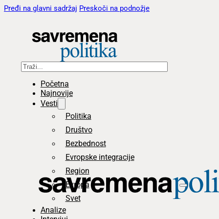
Pređi na glavni sadržaj
Preskoči na podnožje
Pretraga
Početna
Najnovije
Vesti
Politika
Društvo
Bezbednost
Evropske integracije
Region
Evropa
Svet
Analize