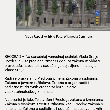
Vlada Republike Srbije; Foto: Wikimedia Commons
BEOGRAD – Na današnjoj vanrednoj sednici, Vlada Srbije
utvrdila je više predloga izmena i dopuna zakona iz oblasti
pravosuđa, navodi se u saopštenju objavljenom na sajtu
Vlade Srbije.
Radi se o usvajanju Predloga izmena Zakona o sudijama,
Zakona o javnom tužilaštvu, Zakona o organizaciji i
nadležnosti državnih organa za borbu protiv
visokotehnološkog kriminala.
Na sednici je takođe utvrđen i Predloga zakona o izmenama
Zakona o visokom savetu tužilaštva, kao i Predlog zakona o
izmenama Zakona o sedištima i područjima sudova i javnih