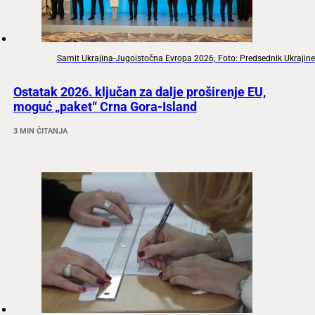
Samit Ukrajina-Jugoistočna Evropa 2026; Foto: Predsednik Ukrajine
Ostatak 2026. ključan za dalje proširenje EU,
moguć „paket“ Crna Gora-Island
3 MIN ČITANJA