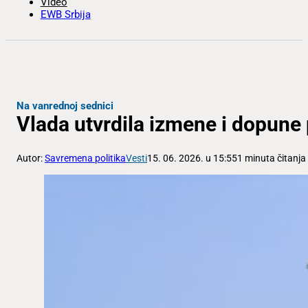
Video
EWB Srbija
Na vanrednoj sednici
Vlada utvrdila izmene i dopune
Autor:
Savremena politika
Vesti
15. 06. 2026. u 15:55
1 minuta čitanja