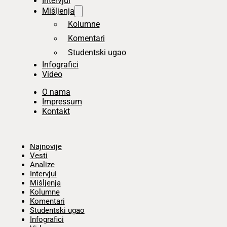
Intervjui
Mišljenja
Kolumne
Komentari
Studentski ugao
Infografici
Video
O nama
Impressum
Kontakt
Početna
Najnovije
Vesti
Analize
Intervjui
Mišljenja
Kolumne
Komentari
Studentski ugao
Infografici