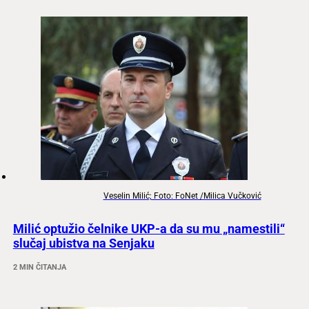
Veselin Milić; Foto: FoNet /Milica Vučković
Milić optužio čelnike UKP-a da su mu „namestili“
slučaj ubistva na Senjaku
2 MIN ČITANJA