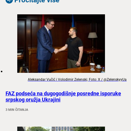
Aleksandar Vučić i Volodimir Zelenski; Foto: X / @ZelenskyyUa
FAZ podseća na dugogodišnje posredne isporuke
srpskog oružja Ukrajini
3 MIN ČITANJA