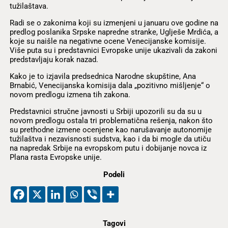
tužilaštava.
Radi se o zakonima koji su izmenjeni u januaru ove godine na
predlog poslanika Srpske napredne stranke, Uglješe Mrdića, a
koje su naišle na negativne ocene Venecijanske komisije.
Više puta su i predstavnici Evropske unije ukazivali da zakoni
predstavljaju korak nazad.
Kako je to izjavila predsednica Narodne skupštine, Ana
Brnabić, Venecijanska komisija dala „pozitivno mišljenje“ o
novom predlogu izmena tih zakona.
Predstavnici stručne javnosti u Srbiji upozorili su da su u
novom predlogu ostala tri problematična rešenja, nakon što
su prethodne izmene ocenjene kao narušavanje autonomije
tužilaštva i nezavisnosti sudstva, kao i da bi mogle da utiču
na napredak Srbije na evropskom putu i dobijanje novca iz
Plana rasta Evropske unije.
Podeli
Tagovi