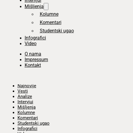
Intervjui
Mišljenja
Kolumne
Komentari
Studentski ugao
Infografici
Video
O nama
Impressum
Kontakt
Početna
Najnovije
Vesti
Analize
Intervjui
Mišljenja
Kolumne
Komentari
Studentski ugao
Infografici