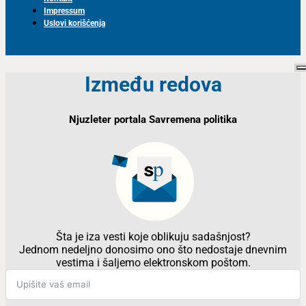
Impressum
Uslovi korišćenja
Između redova
Njuzleter portala Savremena politika
Šta je iza vesti koje oblikuju sadašnjost?
Jednom nedeljno donosimo ono što nedostaje dnevnim
vestima i šaljemo elektronskom poštom.