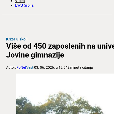
Video
EWB Srbija
Kriza u školi
Više od 450 zaposlenih na univ
Jovine gimnazije
Autor:
FoNet
Vesti
03. 06. 2026. u 12:54
2 minuta čitanja