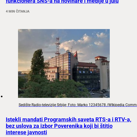
funkcionera SNS-a na novinare i medije u julu
4 MIN ČITANJA
Sedište Radio-televizije Srbije; Foto: Marko 12345678 /WIkipedia Com
Istekli mandati Programskih saveta RTS-a i RTV-a,
bez uslova za izbor Poverenika koji bi štitio
interese javnosti