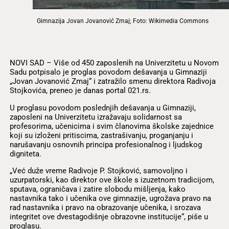
Gimnazija Jovan Jovanović Zmaj; Foto: Wikimedia Commons
NOVI SAD – Više od 450 zaposlenih na Univerzitetu u Novom
Sadu potpisalo je proglas povodom dešavanja u Gimnaziji
„Jovan Jovanović Zmaj“ i zatražilo smenu direktora Radivoja
Stojkovića, preneo je danas portal 021.rs.
U proglasu povodom poslednjih dešavanja u Gimnaziji,
zaposleni na Univerzitetu izražavaju solidarnost sa
profesorima, učenicima i svim članovima školske zajednice
koji su izloženi pritiscima, zastrašivanju, proganjanju i
narušavanju osnovnih principa profesionalnog i ljudskog
digniteta.
„Već duže vreme Radivoje P. Stojković, samovoljno i
uzurpatorski, kao direktor ove škole s izuzetnom tradicijom,
sputava, ograničava i zatire slobodu mišljenja, kako
nastavnika tako i učenika ove gimnazije, ugrožava pravo na
rad nastavnika i pravo na obrazovanje učenika, i srozava
integritet ove dvestagodišnje obrazovne institucije“, piše u
proglasu.