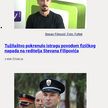
Stevan Filipović; Foto: FoNet
Tužilaštvo pokrenulo istragu povodom fizičkog
napada na reditelja Stevana Filipovića
3 MIN ČITANJA