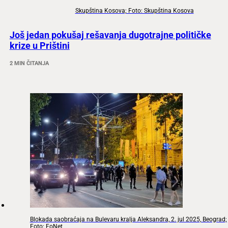
Skupština Kosova; Foto: Skupština Kosova
Još jedan pokušaj rešavanja dugotrajne političke
krize u Prištini
2 MIN ČITANJA
Blokada saobraćaja na Bulevaru kralja Aleksandra, 2. jul 2025, Beograd;
Foto: FoNet