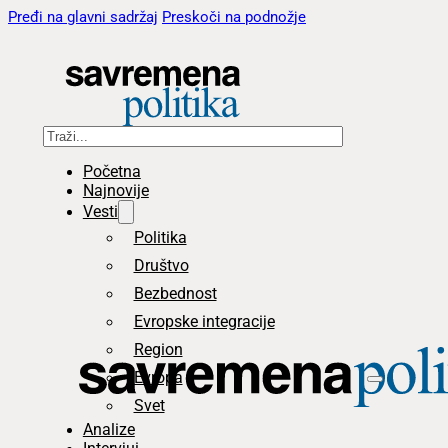
Pređi na glavni sadržaj
Preskoči na podnožje
Pretraga
Početna
Najnovije
Vesti
Politika
Društvo
Bezbednost
Evropske integracije
Region
Evropa
Svet
Analize