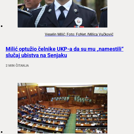
Veselin Milić; Foto: FoNet /Milica Vučković
Milić optužio čelnike UKP-a da su mu „namestili“
slučaj ubistva na Senjaku
2 MIN ČITANJA