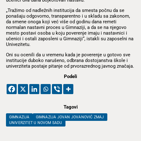
„Tražimo od nadležnih institucija da smesta počnu da se
ponašaju odgovorno, transparentno i u skladu sa zakonom,
da smene onoga koji već više od godinu dana remeti
normalan nastavni proces u Gimnaziji, a da se na njegovo
mesto postavi osoba u koju poverenje imaju i nastavnici i
učenici i ostali zaposleni u Gimnaziji“, istakli su zaposelni na
Univezitetu.
Oni su ocenili da u vremenu kada je poverenje u gotovo sve
institucije duboko narušeno, odbrana dostojanstva škole i
univerziteta postaje pitanje od prvorazrednog javnog značaja.
Podeli
Tagovi
GIMNAZIJA
GIMNAZIJA JOVAN JOVANOVIĆ ZMAJ
UNIVERZITET U NOVOM SADU