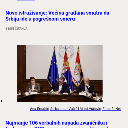
Novo istraživanje: Većina građana smatra da
Srbija ide u pogrešnom smeru
3 MIN ČITANJA
Ana Brnabić, Aleksandar Vučić i Miloš Vučević; Foto: FoNet
Najmanje 106 verbalnih napada zvaničnika i