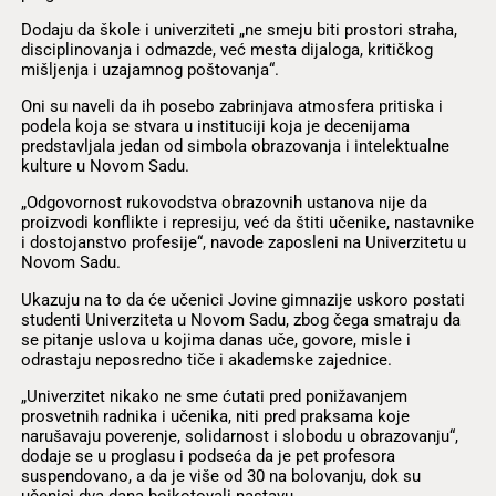
Dodaju da škole i univerziteti „ne smeju biti prostori straha,
disciplinovanja i odmazde, već mesta dijaloga, kritičkog
mišljenja i uzajamnog poštovanja“.
Oni su naveli da ih posebo zabrinjava atmosfera pritiska i
podela koja se stvara u instituciji koja je decenijama
predstavljala jedan od simbola obrazovanja i intelektualne
kulture u Novom Sadu.
„Odgovornost rukovodstva obrazovnih ustanova nije da
proizvodi konflikte i represiju, već da štiti učenike, nastavnike
i dostojanstvo profesije“, navode zaposleni na Univerzitetu u
Novom Sadu.
Ukazuju na to da će učenici Jovine gimnazije uskoro postati
studenti Univerziteta u Novom Sadu, zbog čega smatraju da
se pitanje uslova u kojima danas uče, govore, misle i
odrastaju neposredno tiče i akademske zajednice.
„Univerzitet nikako ne sme ćutati pred ponižavanjem
prosvetnih radnika i učenika, niti pred praksama koje
narušavaju poverenje, solidarnost i slobodu u obrazovanju“,
dodaje se u proglasu i podseća da je pet profesora
suspendovano, a da je više od 30 na bolovanju, dok su
učenici dva dana bojkotovali nastavu.