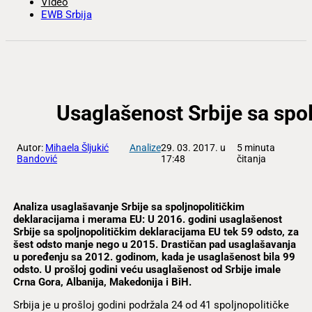
Video
EWB Srbija
Usaglašenost Srbije sa spo
Autor:
Mihaela Šljukić
Analize
29. 03. 2017. u
5 minuta
Bandović
17:48
čitanja
Analiza usaglašavanje Srbije sa spoljnopolitičkim
deklaracijama i merama EU: U 2016. godini usaglašenost
Srbije sa spoljnopolitičkim deklaracijama EU tek 59 odsto, za
šest odsto manje nego u 2015. Drastičan pad
usaglašavanja
u poređenju sa 2012. godinom, kada je usaglašenost bila 99
odsto. U prošloj godini veću usaglašenost od Srbije imale
Crna Gora, Albanija, Makedonija i BiH.
Srbija je u prošloj godini podržala 24 od 41 spoljnopolitičke