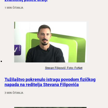
1 MIN ČITANJA
Stevan Filipović; Foto: FoNet
Tužilaštvo pokrenulo istragu povodom fizičkog
napada na reditelja Stevana Filipovića
3 MIN ČITANJA