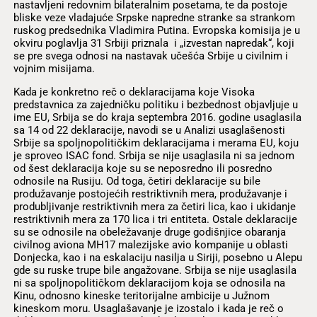
nastavljeni redovnim bilateralnim posetama, te da postoje
bliske veze vladajuće Srpske napredne stranke sa strankom
ruskog predsednika Vladimira Putina. Evropska komisija je u
okviru poglavlja 31 Srbiji priznala i „izvestan napredak“, koji
se pre svega odnosi na nastavak učešća Srbije u civilnim i
vojnim misijama.
Kada je konkretno reč o deklaracijama koje Visoka
predstavnica za zajedničku politiku i bezbednost objavljuje u
ime EU, Srbija se do kraja septembra 2016. godine usaglasila
sa 14 od 22 deklaracije, navodi se u Analizi usaglašenosti
Srbije sa spoljnopolitičkim deklaracijama i merama EU, koju
je sproveo ISAC fond. Srbija se nije usaglasila ni sa jednom
od šest deklaracija koje su se neposredno ili posredno
odnosile na Rusiju. Od toga, četiri deklaracije su bile
produžavanje postojećih restriktivnih mera, produžavanje i
produbljivanje restriktivnih mera za četiri lica, kao i ukidanje
restriktivnih mera za 170 lica i tri entiteta. Ostale deklaracije
su se odnosile na obeležavanje druge godišnjice obaranja
civilnog aviona MH17 malezijske avio kompanije u oblasti
Donjecka, kao i na eskalaciju nasilja u Siriji, posebno u Alepu
gde su ruske trupe bile angažovane. Srbija se nije usaglasila
ni sa spoljnopolitičkom deklaracijom koja se odnosila na
Kinu, odnosno kineske teritorijalne ambicije u Južnom
kineskom moru. Usaglašavanje je izostalo i kada je reč o