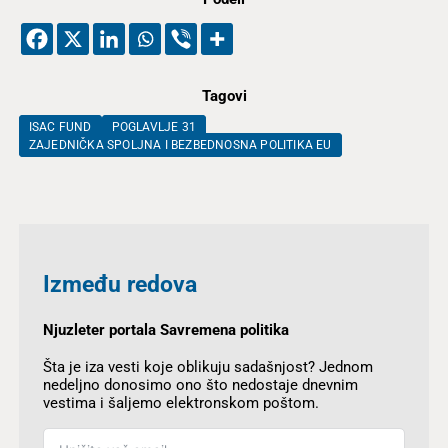
Tagovi
ISAC FUND
POGLAVLJE 31
ZAJEDNIČKA SPOLJNA I BEZBEDNOSNA POLITIKA EU
Između redova
Njuzleter portala Savremena politika
Šta je iza vesti koje oblikuju sadašnjost? Jednom
nedeljno donosimo ono što nedostaje dnevnim
vestima i šaljemo elektronskom poštom.