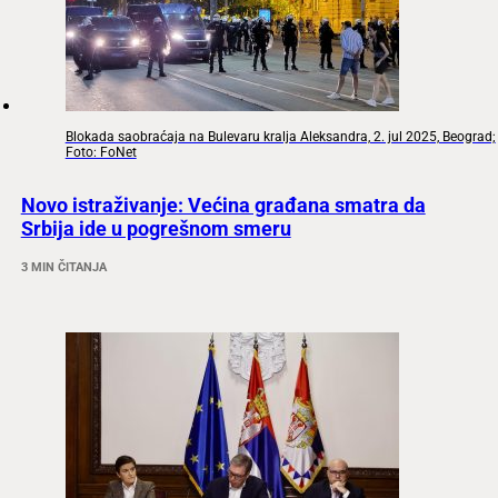
Blokada saobraćaja na Bulevaru kralja Aleksandra, 2. jul 2025, Beograd;
Foto: FoNet
Novo istraživanje: Većina građana smatra da
Srbija ide u pogrešnom smeru
3 MIN ČITANJA