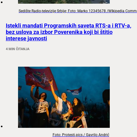
Sedište Radio-televizije Srbije; Foto: Marko 12345678 /WIkipedia Com
Istekli mandati Programskih saveta RTS-a i RTV-a,
bez uslova za izbor Poverenika koji bi štitio
interese javnosti
4 MIN ČITANJA
Foto: Protesti.pics / Gavrilo Andrić