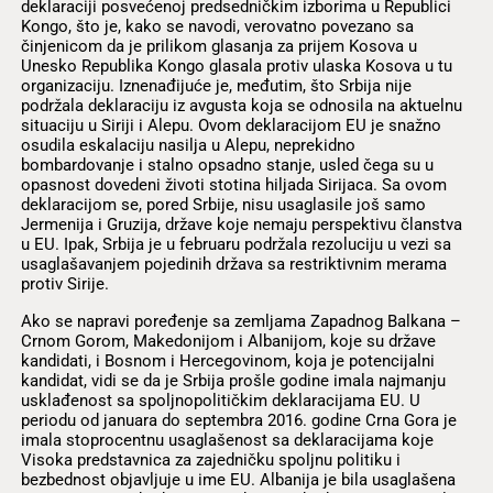
deklaraciji posvećenoj predsedničkim izborima u Republici
Kongo, što je, kako se navodi, verovatno povezano sa
činjenicom da je prilikom glasanja za prijem Kosova u
Unesko Republika Kongo glasala protiv ulaska Kosova u tu
organizaciju. Iznenađijuće je, međutim, što Srbija nije
podržala deklaraciju iz avgusta koja se odnosila na aktuelnu
situaciju u Siriji i Alepu. Ovom deklaracijom EU je snažno
osudila eskalaciju nasilja u Alepu, neprekidno
bombardovanje i stalno opsadno stanje, usled čega su u
opasnost dovedeni životi stotina hiljada Sirijaca. Sa ovom
deklaracijom se, pored Srbije, nisu usaglasile još samo
Jermenija i Gruzija, države koje nemaju perspektivu članstva
u EU. Ipak, Srbija je u februaru podržala rezoluciju u vezi sa
usaglašavanjem pojedinih država sa restriktivnim merama
protiv Sirije.
Ako se napravi poređenje sa zemljama Zapadnog Balkana –
Crnom Gorom, Makedonijom i Albanijom, koje su države
kandidati, i Bosnom i Hercegovinom, koja je potencijalni
kandidat, vidi se da je Srbija prošle godine imala najmanju
usklađenost sa spoljnopolitičkim deklaracijama EU. U
periodu od januara do septembra 2016. godine Crna Gora je
imala stoprocentnu usaglašenost sa deklaracijama koje
Visoka predstavnica za zajedničku spoljnu politiku i
bezbednost objavljuje u ime EU. Albanija je bila usaglašena