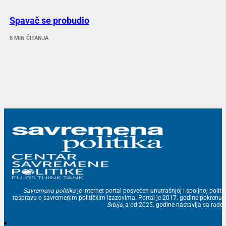
Spavač se probudio
8 MIN ČITANJA
Savremena politika
je internet portal posvećen unutrašnjoj i spoljnoj politic
raspravu o savremenim političkim izazovima. Portal je 2017. godine pokrenu
Srbija
, a od 2025. godine nastavlja sa ra