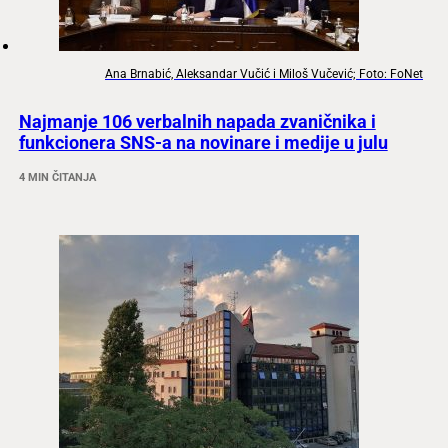
Ana Brnabić, Aleksandar Vučić i Miloš Vučević; Foto: FoNet
Najmanje 106 verbalnih napada zvaničnika i
funkcionera SNS-a na novinare i medije u julu
4 MIN ČITANJA