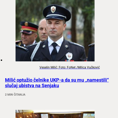
Veselin Milić; Foto: FoNet /Milica Vučković
Milić optužio čelnike UKP-a da su mu „namestili“
slučaj ubistva na Senjaku
2 MIN ČITANJA