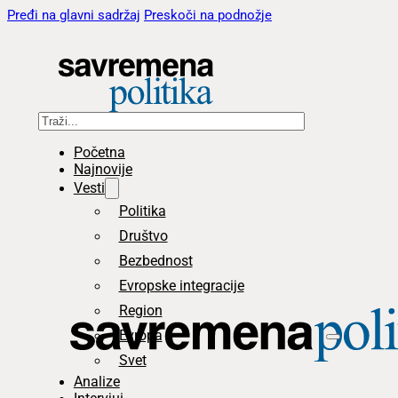
Pređi na glavni sadržaj
Preskoči na podnožje
Pretraga
Početna
Najnovije
Vesti
Politika
Društvo
Bezbednost
Evropske integracije
Region
Evropa
Svet
Analize