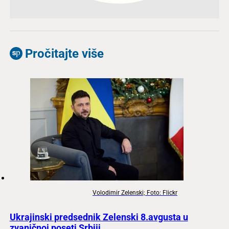
Pročitajte više
Volodimir Zelenski; Foto: Flickr
Ukrajinski predsednik Zelenski 8.avgusta u
zvaničnoj poseti Srbiji