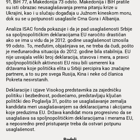
91, BiH 77, a Makedonija 73 odsto. Makedonija i BiH pratile
su isti obrazac neusaglašavanja prema pitanju krize u
Ukrajini, kao i u slučaju događaja u Južnom kineskom moru,
dok su se u potpunosti usaglasile Crna Gora i Albanija.
Analiza ISAC fonda pokazuje i da je pad usaglašenosti Srbije
sa spoljnopolitičkim deklaracijama EU naročito drastičan
ako se ima u vidu da je 2012. godine usaglašenost iznosila
99 odsto. To, međutim, objašnjava se, ne treba da čudi, pošto
je međunarodna situacija do 2012. godine bila stabilnija. EU
nije usvajala veliki broj deklaracija, stavova i mera, a pravci
spoljnopolitičkih aktivnosti EU nisu bili usmereni ka
državama koje politička elita u Srbiji percipira kao značajne
partnere, a to su pre svega Rusija, Kina i neke od članica
Pokreta nesvrstanih.
Deklaracije i izjave Visokog predstavnika za zajedničku
politiku i bezbednost, podsećamo, predstavljaju ključan
politčki deo Poglavlja 31, pošto se usaglašavanje zemalja
kandidata meri usaglašavanjem sa deklaracijama i akcijama
koje preduzima EU. Država kandidat mora progresivno da se
usaglašava sa spoljnopolitičkim deklaracijama i merama EU,
a neposredno pred pristupanje treba da ostvari potpunu
usaglašenost.
Podeli