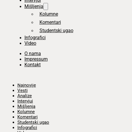
Intervjui
Mišljenja
Kolumne
Komentari
Studentski ugao
Infografici
Video
O nama
Impressum
Kontakt
Početna
Najnovije
Vesti
Analize
Intervjui
Mišljenja
Kolumne
Komentari
Studentski ugao
Infografici