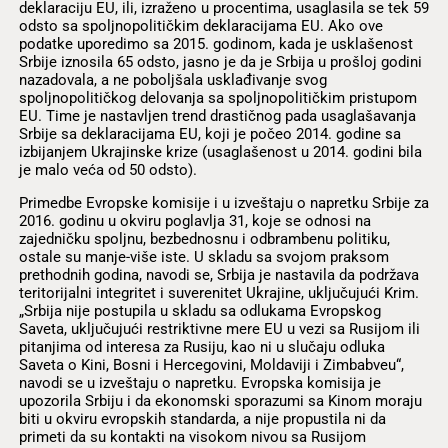
deklaraciju EU, ili, izraženo u procentima, usaglasila se tek 59
odsto sa spoljnopolitičkim deklaracijama EU. Ako ove
podatke uporedimo sa 2015. godinom, kada je usklašenost
Srbije iznosila 65 odsto, jasno je da je Srbija u prošloj godini
nazadovala, a ne poboljšala usklađivanje svog
spoljnopolitičkog delovanja sa spoljnopolitičkim pristupom
EU. Time je nastavljen trend drastičnog pada usaglašavanja
Srbije sa deklaracijama EU, koji je počeo 2014. godine sa
izbijanjem Ukrajinske krize (usaglašenost u 2014. godini bila
je malo veća od 50 odsto).
Primedbe Evropske komisije i u izveštaju o napretku Srbije za
2016. godinu u okviru poglavlja 31, koje se odnosi na
zajedničku spoljnu, bezbednosnu i odbrambenu politiku,
ostale su manje-više iste. U skladu sa svojom praksom
prethodnih godina, navodi se, Srbija je nastavila da podržava
teritorijalni integritet i suverenitet Ukrajine, uključujući Krim.
„Srbija nije postupila u skladu sa odlukama Evropskog
Saveta, uključujući restriktivne mere EU u vezi sa Rusijom ili
pitanjima od interesa za Rusiju, kao ni u slučaju odluka
Saveta o Kini, Bosni i Hercegovini, Moldaviji i Zimbabveu“,
navodi se u izveštaju o napretku. Evropska komisija je
upozorila Srbiju i da ekonomski sporazumi sa Kinom moraju
biti u okviru evropskih standarda, a nije propustila ni da
primeti da su kontakti na visokom nivou sa Rusijom