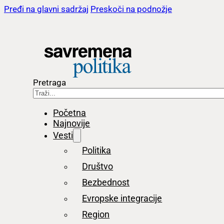
Pređi na glavni sadržaj
Preskoči na podnožje
Pretraga
Početna
Najnovije
Vesti
Politika
Društvo
Bezbednost
Evropske integracije
Region