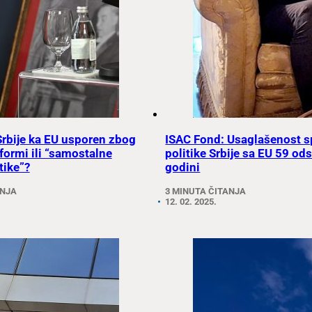
 Srbije ka EU usporen zbog
ISAC Fond: Usaglašenost s
formi ili “samostalne
politike Srbije sa EU 59 od
tike”?
godini
ANJA
3 MINUTA ČITANJA
12. 02. 2025.