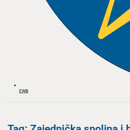
EWB
Tag: Zajednička spoljna i