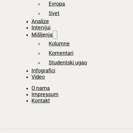
Evropa
Svet
Analize
Intervjui
Mišljenja
Kolumne
Komentari
Studentski ugao
Infografici
Video
O nama
Impressum
Kontakt