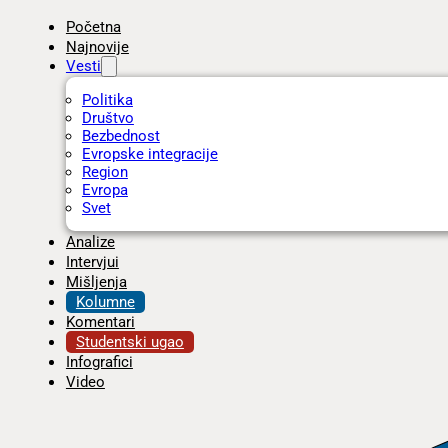
Početna
Najnovije
Vesti
Politika
Društvo
Bezbednost
Evropske integracije
Region
Evropa
Svet
Analize
Intervjui
Mišljenja
Kolumne
Komentari
Studentski ugao
Infografici
Video