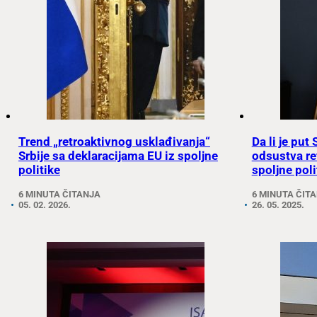
Trend „retroaktivnog usklađivanja“
Da li je put
Srbije sa deklaracijama EU iz spoljne
odsustva re
politike
spoljne poli
6 MINUTA ČITANJA
6 MINUTA ČIT
05. 02. 2026.
26. 05. 2025.