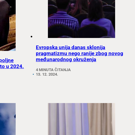
Evropska unija danas sklonija
pragmatizmu nego ranije zbog novog
međunarodnog okruženja
poljne
sto u 2024.
4 MINUTA ČITANJA
13. 12. 2024.