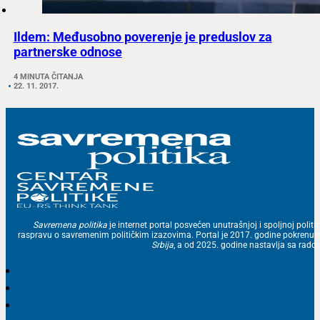
Ildem: Međusobno poverenje je preduslov za
partnerske odnose
4 MINUTA ČITANJA
22. 11. 2017.
Savremena politika
je internet portal posvećen unutrašnjoj i spoljnoj politic
raspravu o savremenim političkim izazovima. Portal je 2017. godine pokrenu
Srbija
, a od 2025. godine nastavlja sa ra