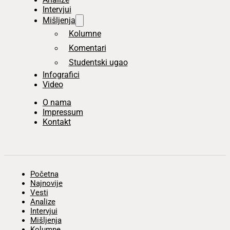
Intervjui
Mišljenja
Kolumne
Komentari
Studentski ugao
Infografici
Video
O nama
Impressum
Kontakt
Početna
Najnovije
Vesti
Analize
Intervjui
Mišljenja
Kolumne