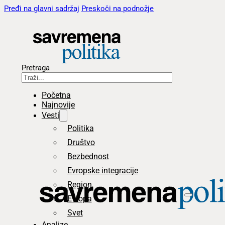
Pređi na glavni sadržaj
Preskoči na podnožje
Pretraga
Početna
Najnovije
Vesti
Politika
Društvo
Bezbednost
Evropske integracije
Region
Evropa
Svet
Analize