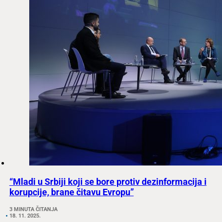
“Mladi u Srbiji koji se bore protiv dezinformacija i
korupcije, brane čitavu Evropu”
3 MINUTA ČITANJA
18. 11. 2025.