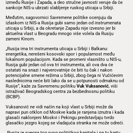
između Rusije i Zapada, a deo stručne javnosti veruje da će
sankcije NIS-u ubrzati slabljenje ruskog uticaja u Srbiji.
Međutim, sagovornici Savremene politike ocenjuju da
izlaskom iz NIS-a Rusija gubi samo jedan od instrumenata
uticaja u Srbiji, a da okretanje Zapadu nije izvesno jer bi
aktuelna vlast u Beogradu mnogo više volela da Rusiju
zameni Kinom.
„Rusija ima tri instrumenta uticaja u Srbiji i Balkanu:
energetika, nerešeni kosovski spor i popularnost među
lokalnom populacijom. Kada se promeni vlasništo u NIS-u,
Rusija gubi jedan od ova tri instrumenta, ali ova dva će
ostatati na snazi i najverovatnije će biti tu čak i nakon
potencijalne smene režima u Srbiji, zbog čega ni Vučićevim
naslednicima neće biti lako da se u potpunosti odmaknu od
Rusije“, kaže za Savremenu politiku
Vuk Vuksanović
, viši
istraživač Beogradskog centra za bezbednosnu politiku
(BCBP).
Vuksanović ne vidi način na koji vlast u Srbiji može da
napravi pun otklon od Moskve kada je ranjena iznutra i kada
glasači naklonjeni Moskvi i Pekingu predstavljaju tvrdo
glasačko jezgro kojeg se vladajuća stranka ne može odreći.
„Rusija je svesna tog svog političkog kapitala i na tu kartu