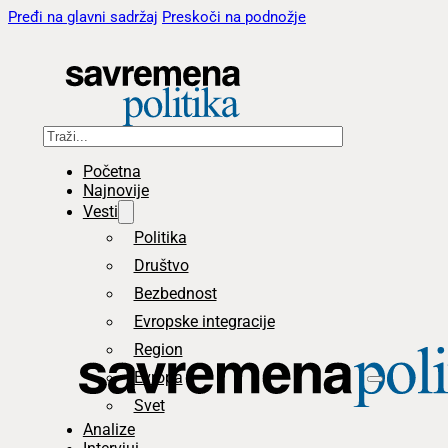
Pređi na glavni sadržaj
Preskoči na podnožje
Pretraga
Početna
Najnovije
Vesti
Politika
Društvo
Bezbednost
Evropske integracije
Region
Evropa
Svet
Analize