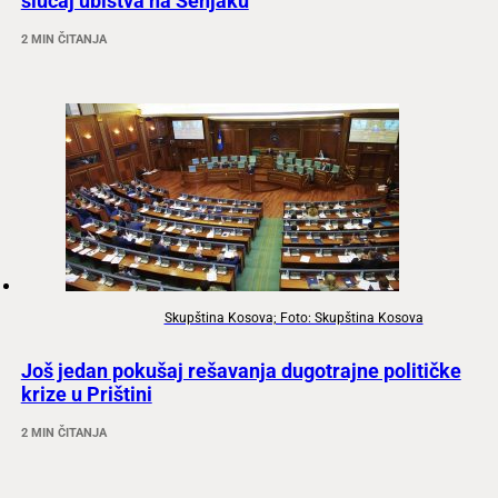
slučaj ubistva na Senjaku
2 MIN ČITANJA
Skupština Kosova; Foto: Skupština Kosova
Još jedan pokušaj rešavanja dugotrajne političke
krize u Prištini
2 MIN ČITANJA