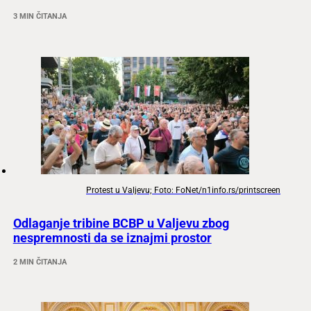
3 MIN ČITANJA
Protest u Valjevu; Foto: FoNet/n1info.rs/printscreen
Odlaganje tribine BCBP u Valjevu zbog
nespremnosti da se iznajmi prostor
2 MIN ČITANJA