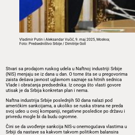
Vladimir Putin i Aleksandar Vučić, 9. maj 2025, Moskva;
Foto: Predsedništvo Srbije / Dimitrije Goll
Stvari sa prodajom ruskog udela u Naftnoj industriji Srbije
(NIS) menjaju se iz dana u dan. O tome šta se u pregovorima
zaista dešava javnost uglavnom saznaje sa hitnih sednica
Vlade i obraćanja predsednika. Iz onoga što vlasti govore
utisak je da Srbija konkretan plan i nema.
Naftna industrija Srbije poslednjih 50 dana nalazi pod
američkim sankcijama, a ukoliko se ruska strana ne preda
svoj udeo u ovoj kompaniji, negativne posledice po državu i
privredu mogle bi da budu ogromne.
Čini se da uvođenje sankcija NIS-u onemogućava vlastima u
Srbiji da nastave sa kakvom takvom politikom balansira