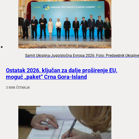
Samit Ukrajina-Jugoistočna Evropa 2026; Foto: Predsednik Ukrajine
Ostatak 2026. ključan za dalje proširenje EU,
moguć „paket“ Crna Gora-Island
3 MIN ČITANJA