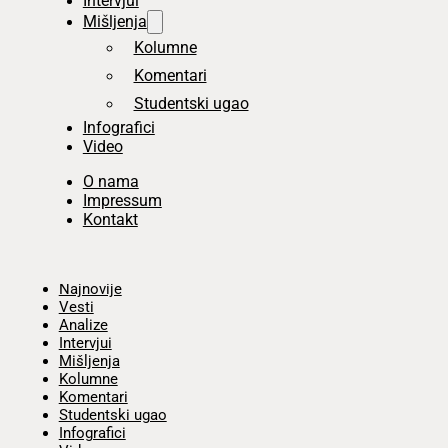
Intervjui
Mišljenja
Kolumne
Komentari
Studentski ugao
Infografici
Video
O nama
Impressum
Kontakt
Početna
Najnovije
Vesti
Analize
Intervjui
Mišljenja
Kolumne
Komentari
Studentski ugao
Infografici