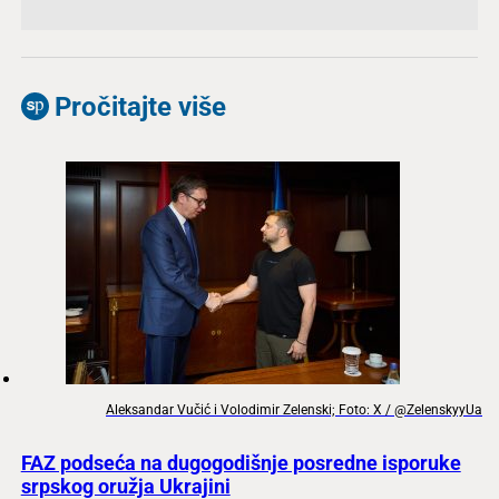
Pročitajte više
Aleksandar Vučić i Volodimir Zelenski; Foto: X / @ZelenskyyUa
FAZ podseća na dugogodišnje posredne isporuke
srpskog oružja Ukrajini