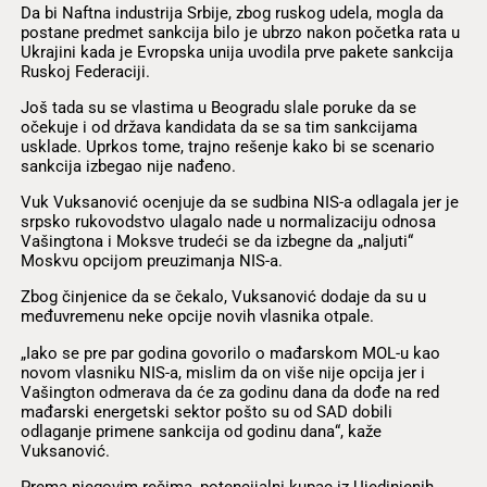
Da bi Naftna industrija Srbije, zbog ruskog udela, mogla da
postane predmet sankcija bilo je ubrzo nakon početka rata u
Ukrajini kada je Evropska unija uvodila prve pakete sankcija
Ruskoj Federaciji.
Još tada su se vlastima u Beogradu slale poruke da se
očekuje i od država kandidata da se sa tim sankcijama
usklade. Uprkos tome, trajno rešenje kako bi se scenario
sankcija izbegao nije nađeno.
Vuk Vuksanović ocenjuje da se sudbina NIS-a odlagala jer je
srpsko rukovodstvo ulagalo nade u normalizaciju odnosa
Vašingtona i Moksve trudeći se da izbegne da „naljuti“
Moskvu opcijom preuzimanja NIS-a.
Zbog činjenice da se čekalo, Vuksanović dodaje da su u
međuvremenu neke opcije novih vlasnika otpale.
„Iako se pre par godina govorilo o mađarskom MOL-u kao
novom vlasniku NIS-a, mislim da on više nije opcija jer i
Vašington odmerava da će za godinu dana da dođe na red
mađarski energetski sektor pošto su od SAD dobili
odlaganje primene sankcija od godinu dana“, kaže
Vuksanović.
Prema njegovim rečima, potencijalni kupac iz Ujedinjenih