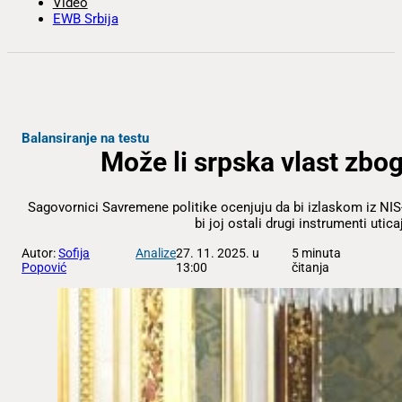
Video
EWB Srbija
Balansiranje na testu
Može li srpska vlast zbo
Sagovornici Savremene politike ocenjuju da bi izlaskom iz NIS-a
bi joj ostali drugi instrumenti uticaj
Autor:
Sofija
Analize
27. 11. 2025. u
5 minuta
Popović
13:00
čitanja