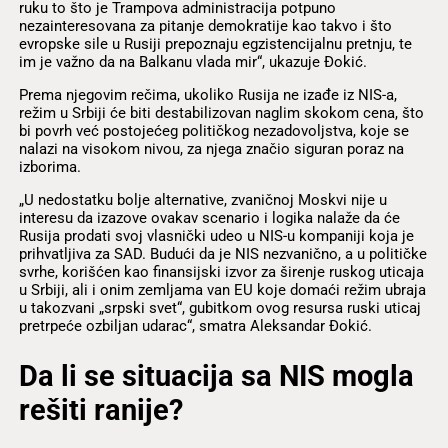
ruku to što je Trampova administracija potpuno
nezainteresovana za pitanje demokratije kao takvo i što
evropske sile u Rusiji prepoznaju egzistencijalnu pretnju, te
im je važno da na Balkanu vlada mir“, ukazuje Đokić.
Prema njegovim rečima, ukoliko Rusija ne izađe iz NIS-a,
režim u Srbiji će biti destabilizovan naglim skokom cena, što
bi povrh već postojećeg političkog nezadovoljstva, koje se
nalazi na visokom nivou, za njega značio siguran poraz na
izborima.
„U nedostatku bolje alternative, zvaničnoj Moskvi nije u
interesu da izazove ovakav scenario i logika nalaže da će
Rusija prodati svoj vlasnički udeo u NIS-u kompaniji koja je
prihvatljiva za SAD. Budući da je NIS nezvanično, a u političke
svrhe, korišćen kao finansijski izvor za širenje ruskog uticaja
u Srbiji, ali i onim zemljama van EU koje domaći režim ubraja
u takozvani „srpski svet“, gubitkom ovog resursa ruski uticaj
pretrpeće ozbiljan udarac“, smatra Aleksandar Đokić.
Da li se situacija sa NIS mogla
rešiti ranije?