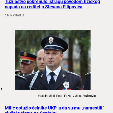
Tužilaštvo pokrenulo istragu povodom fizičkog
napada na reditelja Stevana Filipovića
3 MIN ČITANJA
Veselin Milić; Foto: FoNet /Milica Vučković
Milić optužio čelnike UKP-a da su mu „namestili“