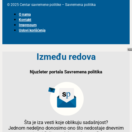
© 2025 Centar savremene politike – Savremena politika
O nama
Kontakt
Impressum
Uslovi korišćenja
Između redova
Njuzleter portala Savremena politika
Šta je iza vesti koje oblikuju sadašnjost?
Jednom nedeljno donosimo ono što nedostaje dnevnim