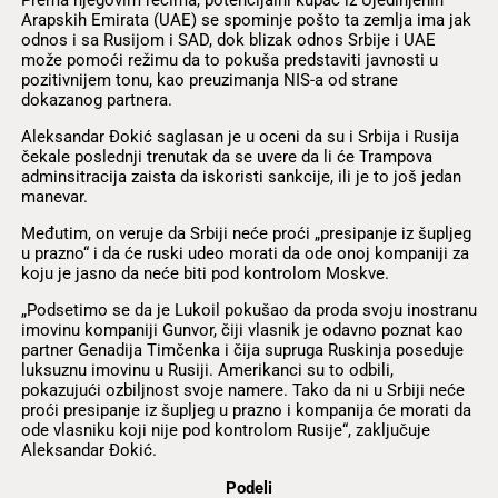
Arapskih Emirata (UAE) se spominje pošto ta zemlja ima jak
odnos i sa Rusijom i SAD, dok blizak odnos Srbije i UAE
može pomoći režimu da to pokuša predstaviti javnosti u
pozitivnijem tonu, kao preuzimanja NIS-a od strane
dokazanog partnera.
Aleksandar Đokić saglasan je u oceni da su i Srbija i Rusija
čekale poslednji trenutak da se uvere da li će Trampova
adminsitracija zaista da iskoristi sankcije, ili je to još jedan
manevar.
Međutim, on veruje da Srbiji neće proći „presipanje iz šupljeg
u prazno“ i da će ruski udeo morati da ode onoj kompaniji za
koju je jasno da neće biti pod kontrolom Moskve.
„Podsetimo se da je Lukoil pokušao da proda svoju inostranu
imovinu kompaniji Gunvor, čiji vlasnik je odavno poznat kao
partner Genadija Timčenka i čija supruga Ruskinja poseduje
luksuznu imovinu u Rusiji. Amerikanci su to odbili,
pokazujući ozbiljnost svoje namere. Tako da ni u Srbiji neće
proći presipanje iz šupljeg u prazno i kompanija će morati da
ode vlasniku koji nije pod kontrolom Rusije“, zaključuje
Aleksandar Đokić.
Podeli