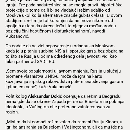
igraju. Pre pada nadstrešnice su se mogle praviti hipotetičke
projekcije o tome da li bi se vladajući režim udaljio od
Moskve ukoliko bi alternative značile gubitak vlasti. U ovom
stadijumu, režim je toliko ranjen da ne može nikome od
spoljnih aktera da okrene leđa i to njegovu međunarodnu
poziciju čini haotičnom i disfunkcionalnom“, navodi
Vuksanović.
On dodaje da se vidi nepoverenje u odnosu sa Moskvom
kada je u pitanju sudbina NIS-a i isporuke gasa, bez obzira na
to što se Rusija u očima određenog dela javnosti vidi kao
lakši partner od SAD i EU.
„Sem svoje popularnosti u javnom mnjenju, Rusija u slučaju
promene vlasništva u NIS-u, može da igra na kartu
kažnjavanja srpskog rukovodstva putem snabdevanja gasom
i pitanjem cene“, kaže Vuksanović.
Politikolog
Aleksandar Đokić
ocenjuje da režim u Beogradu
nema gde da se okrene Zapadu jer se sa Briselom ne poklapa
ideološki, a Vašington nije preterano zainteresovan za
region.
„Mislim da bi domaći režim voleo da zameni Rusiju Kinom, u
igri balansiranja sa Briselom i Vašingtonom, ali da mu ide na