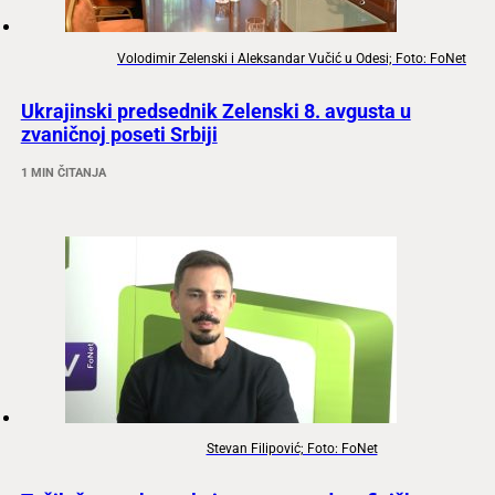
Volodimir Zelenski i Aleksandar Vučić u Odesi; Foto: FoNet
Ukrajinski predsednik Zelenski 8. avgusta u
zvaničnoj poseti Srbiji
1 MIN ČITANJA
Stevan Filipović; Foto: FoNet