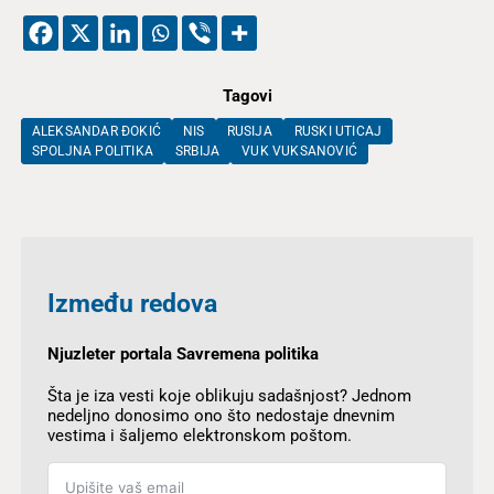
Tagovi
ALEKSANDAR ĐOKIĆ
NIS
RUSIJA
RUSKI UTICAJ
SPOLJNA POLITIKA
SRBIJA
VUK VUKSANOVIĆ
Između redova
Njuzleter portala Savremena politika
Šta je iza vesti koje oblikuju sadašnjost? Jednom
nedeljno donosimo ono što nedostaje dnevnim
vestima i šaljemo elektronskom poštom.