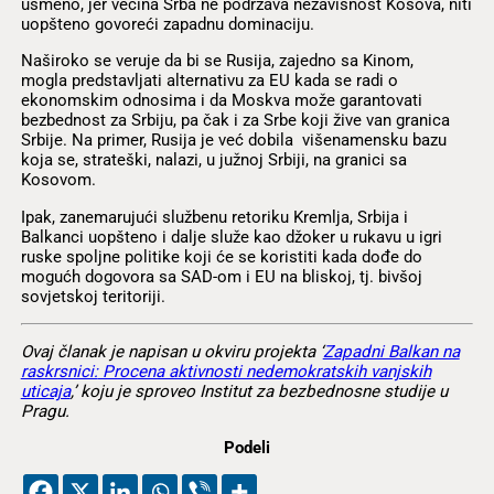
usmeno, jer većina Srba ne podržava nezavisnost Kosova, niti
uopšteno govoreći zapadnu dominaciju.
Naširoko se veruje da bi se Rusija, zajedno sa Kinom,
mogla predstavljati alternativu za EU kada se radi o
ekonomskim odnosima i da Moskva može garantovati
bezbednost za Srbiju, pa čak i za Srbe koji žive van granica
Srbije. Na primer, Rusija je već dobila višenamensku bazu
koja se, strateški, nalazi, u južnoj Srbiji, na granici sa
Kosovom.
Ipak, zanemarujući službenu retoriku Kremlja, Srbija i
Balkanci uopšteno i dalje služe kao džoker u rukavu u igri
ruske spoljne politike koji će se koristiti kada dođe do
mogućh dogovora sa SAD-om i EU na bliskoj, tj. bivšoj
sovjetskoj teritoriji.
Ovaj članak je napisan u okviru projekta ‘
Zapadni Balkan na
raskrsnici:
Procena aktivnosti nedemokratskih vanjskih
uticaja
,’ koju je sproveo Institut za bezbednosne studije u
Pragu.
Podeli