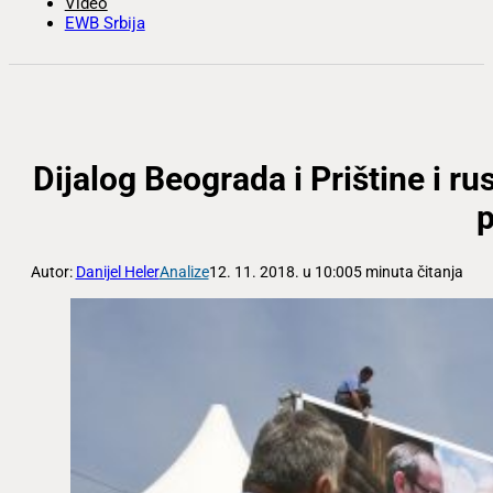
Video
EWB Srbija
Dijalog Beograda i Prištine i rus
Autor:
Danijel Heler
Analize
12. 11. 2018. u 10:00
5 minuta čitanja