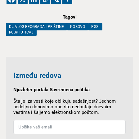
Tagovi
DIJALOG BEOGRADA I PRIŠTINE
KOSOVO
PSSI
RUSKI UTICAJ
Između redova
Njuzleter portala Savremena politika
Šta je iza vesti koje oblikuju sadašnjost? Jednom
nedeljno donosimo ono što nedostaje dnevnim
vestima i šaljemo elektronskom poštom.