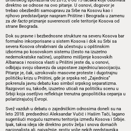
direktno se odnose na ovo pitanje. U osnovi, dogovor je
trebao obezbediti samoupravu za Srbe na Kosovu kao i
njihovo predstavljanje naspram Prištine i Beograda u zamenu
za
de facto
priznanje suverenosti cele teritorije Kosova od
strane Beograda.
Dok su pravne i bezbednosne strukture na severu Kosova bar
formalno inkorporisane u sistem Kosova i dok su Srbi sa
severa Kosova ohrabrivani da učestvuju u opštinskim
izborima po kosovskom sistemu (često na izuzetno
nedemokratske načine), uopšteno mišljenje kosovskih
Albanaca i nosioca vlasti u Prištini jeste da, u osnovi,
odbijaju svoju obavezu da uspostave zajednicu/asocijaciju.
Pitanje je, čak, uzrokovalo masovne proteste i dugotrajnu
političku krizu u Prištini, gde je srpska reč „Zajednica“
pokrenula javnu debatu kao simbol srpskog separatizma.
Razgovori su, takođe, izuzetno uticali na političku scenu u
Srbiji koja osetljivo reflektuje trenutna geopolitička cepanja u
polarizirajućoj Evropi.
Svež vazduh u debatu o zajedničkim odnosima doneli su na
leto 2018. predsednici Aleksandar Vučić i Hašim Tači, lagano
sugerišući moguću razmenu teritorija između Kosova i Srbije.
Ipak, takva ideja ide direktno protiv želja i snova domaćih
nacionalista ali, najvažnije, protiv volje nekih predstavnika