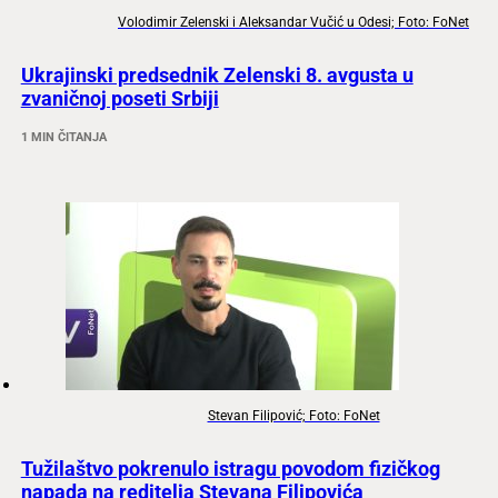
Volodimir Zelenski i Aleksandar Vučić u Odesi; Foto: FoNet
Ukrajinski predsednik Zelenski 8. avgusta u
zvaničnoj poseti Srbiji
1 MIN ČITANJA
Stevan Filipović; Foto: FoNet
Tužilaštvo pokrenulo istragu povodom fizičkog
napada na reditelja Stevana Filipovića