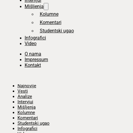
Intervjui
Mišljenja
Kolumne
Komentari
Studentski ugao
Infografici
Video
O nama
Impressum
Kontakt
Početna
Najnovije
Vesti
Analize
Intervjui
Mišljenja
Kolumne
Komentari
Studentski ugao
Infografici