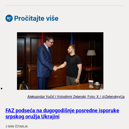
Pročitajte više
Aleksandar Vučić i Volodimir Zelenski; Foto: X / @ZelenskyyUa
FAZ podseća na dugogodišnje posredne isporuke
srpskog oružja Ukrajini
3 MIN ČITANJA