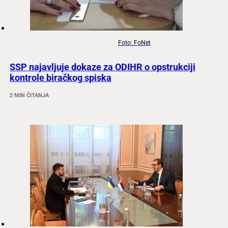
Foto: FoNet
SSP najavljuje dokaze za ODIHR o opstrukciji
kontrole biračkog spiska
2 MIN ČITANJA