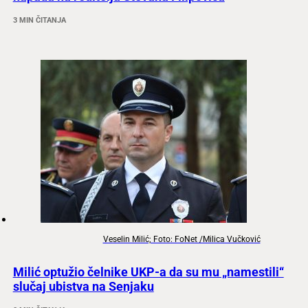
3 MIN ČITANJA
Veselin Milić; Foto: FoNet /Milica Vučković
Milić optužio čelnike UKP-a da su mu „namestili“
slučaj ubistva na Senjaku