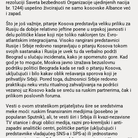
rezoluciji Saveta bezbednosti Organizacije ujedinjenih nacija
br. 1244) uspešno živcirajući ne samo kosovske Albance već
i zapad.
Što je još važnije, pitanje Kosova predstavlja veliku priliku za
Rusiju da dobije relativno jeftine poene u srpskoj javnosti i
delu političke klase koji nije toliko naklonjen tzv. Evro-
atlantskim integracijama. Visoko rangirani predstavnici
Rusije i Srbije redovno raspravljaju o pitanju Kosova tokom
svojih sastanaka i Rusija je uvek tu da verbalno podrži
Beograd u slučaju incidenata, kako je spomenuto gore. Kad
god je to moguće, Moskva javno izražava bezuslovnu
podršku politici Beograda kada se radi o pitanju Kosova,
uključujući i bilo kakav oblik rešavanja sporova koji je
prihvatljiv Srbiji. Pored toga, dužnosnici Srbije redovno
praktikuju neku vrstu ritualnog zahvaljivanja na podršci
vezanoj uz Kosovo kada se sreću sa ruskim partnerima, čak i
prilikom poslovnih foruma.
Vesti o ovom strateškom prijateljstvu šire se sredstvima
meke moći: ruskim finansiranim medijima (posebno je
popularan Sputnik), ali, te vesti širi i Srbija ili kvazi-nezavisne
TV stanice i drugi oblici medija, razni pro-kremljski i anti-
zapadni analitički centri, političke partije (uključujući i
predstavnike vladajućeg SNS-a i SPS-a) ili jednostavno