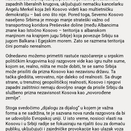
zapadnih liberalnih krugova, uključujući nemačku kancelarku
Angelu Merkel koja želi Kosovo videti kao multietničku
demokratiju – baš ono što nije. Pored toga, Severno Kosovo
naseljeno Srbima je mnogo manje strateški važno od
transportnog koridora Preševske doline (među Albancima
znane kao Istočno Kosovo – teritorija s albanskom
manjinom na krajnjem jugu Srbije) koja povezuje Srbiju sa
jugom Balkana i Egejskim morem. Zato se razmena teritorija
čini pomalo nerealnom.
Odnedavno možemo primetiti rastuće razočarenje u srpskim
političkim krugovima koji razgovore vide kao igru nulte sume,
kojom se, realno, ništa ne može dobiti, te se samo Srbija
može prisiliti da prizna Kosovo kao nezavisnu državu. Ta
tačka gledišta, verovatno, nije daleko od realnosti. Sa druge
strane, u trenutnoj geopolitičkoj realnosti, Kosovo i njegovi
zapadni zaštitnici nemaju dovoljno snage da prisile Srbiju da
službeno prizna nezavisnost Kosova kao „novorođene
zemlje“.
Stoga svedočimo „dijalogu za dijalog“ u kojem je važna
forma a ne sadržina, te je sazvana nova runda razgovora da bi
se udovoljilo Evropskoj uniji. U isto vreme, nosioci vlasti na
Kosovu i u Srbiji radije se fokusiraju na rijaliti šou za domaću
publiku, uključujući i zajedničke provokacije kao ulazak voza