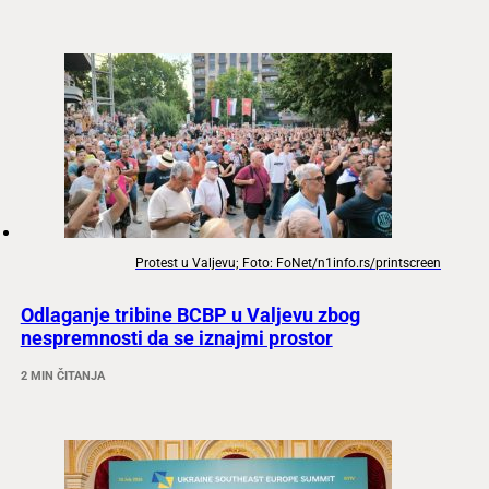
Protest u Valjevu; Foto: FoNet/n1info.rs/printscreen
Odlaganje tribine BCBP u Valjevu zbog
nespremnosti da se iznajmi prostor
2 MIN ČITANJA