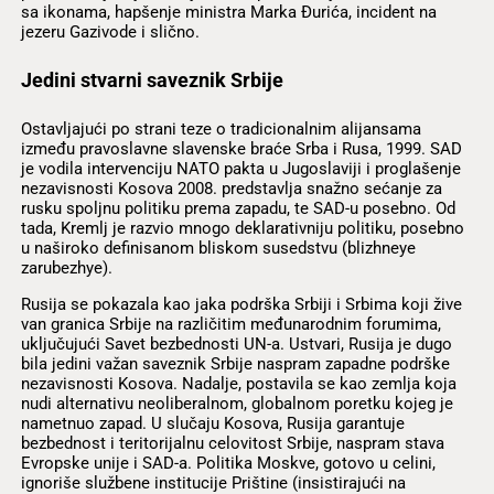
sa ikonama, hapšenje ministra Marka Đurića, incident na
jezeru Gazivode i slično.
Jedini stvarni saveznik Srbije
Ostavljajući po strani teze o tradicionalnim alijansama
između pravoslavne slavenske braće Srba i Rusa, 1999. SAD
je vodila intervenciju NATO pakta u Jugoslaviji i proglašenje
nezavisnosti Kosova 2008. predstavlja snažno sećanje za
rusku spoljnu politiku prema zapadu, te SAD-u posebno. Od
tada, Kremlj je razvio mnogo deklarativniju politiku, posebno
u naširoko definisanom bliskom susedstvu (blizhneye
zarubezhye).
Rusija se pokazala kao jaka podrška Srbiji i Srbima koji žive
van granica Srbije na različitim međunarodnim forumima,
uključujući Savet bezbednosti UN-a. Ustvari, Rusija je dugo
bila jedini važan saveznik Srbije naspram zapadne podrške
nezavisnosti Kosova. Nadalje, postavila se kao zemlja koja
nudi alternativu neoliberalnom, globalnom poretku kojeg je
nametnuo zapad. U slučaju Kosova, Rusija garantuje
bezbednost i teritorijalnu celovitost Srbije, naspram stava
Evropske unije i SAD-a. Politika Moskve, gotovo u celini,
ignoriše službene institucije Prištine (insistirajući na