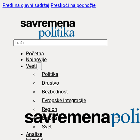
Pređi na glavni sadržaj
Preskoči na podnožje
Pretraga
Početna
Najnovije
Vesti
Politika
Društvo
Bezbednost
Evropske integracije
Region
Evropa
Svet
Analize