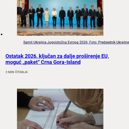
Samit Ukrajina-Jugoistočna Evropa 2026; Foto: Predsednik Ukrajine
Ostatak 2026. ključan za dalje proširenje EU,
moguć „paket“ Crna Gora-Island
3 MIN ČITANJA