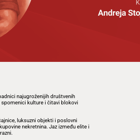
padnici najugroženijih društvenih
spomenici kulture i čitavi blokovi
jnice, luksuzni objekti i poslovni
kupovine nekretnina. Jaz između elite i
razni.