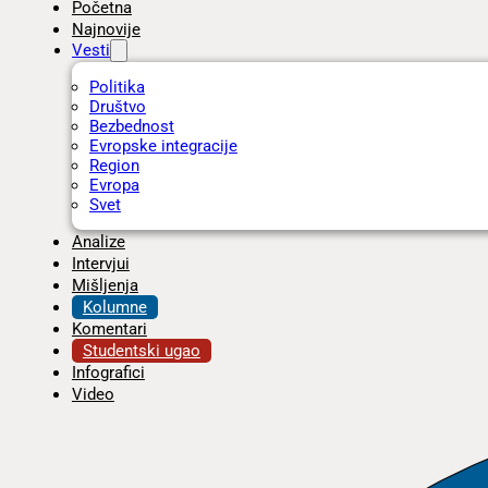
Početna
Najnovije
Vesti
Politika
Društvo
Bezbednost
Evropske integracije
Region
Evropa
Svet
Analize
Intervjui
Mišljenja
Kolumne
Komentari
Studentski ugao
Infografici
Video