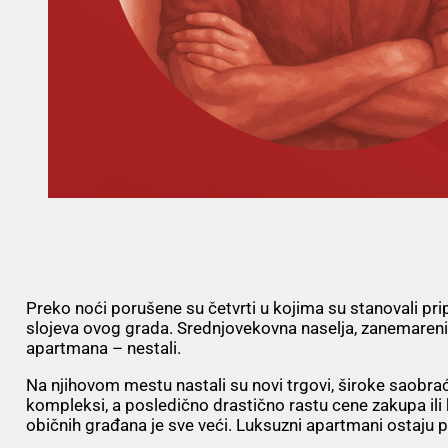
Preko noći porušene su četvrti u kojima su stanovali pri
slojeva ovog grada. Srednjovekovna naselja, zanemareni 
apartmana – nestali.
Na njihovom mestu nastali su novi trgovi, široke saobraća
kompleksi, a posledično drastično rastu cene zakupa ili 
običnih građana je sve veći. Luksuzni apartmani ostaju p