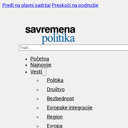
Pređi na glavni sadržaj
Preskoči na podnožje
Pretraga
Početna
Najnovije
Vesti
Politika
Društvo
Bezbednost
Evropske integracije
Region
Evropa