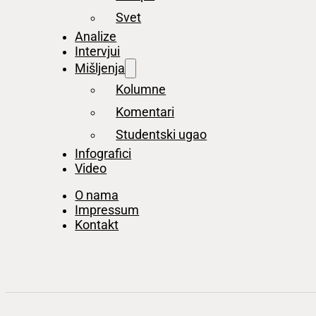
Svet
Analize
Intervjui
Mišljenja
Kolumne
Komentari
Studentski ugao
Infografici
Video
O nama
Impressum
Kontakt