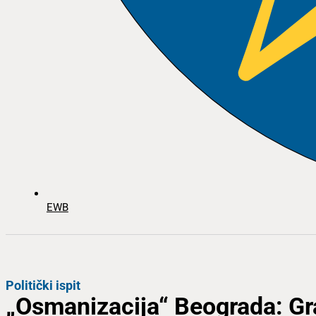
EWB
Politički ispit
„Osmanizacija“ Beograda: Gra