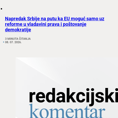
Napredak Srbije na putu ka EU moguć samo uz
reforme u vladavini prava i poštovanje
demokratije
3 MINUTA ČITANJA
08. 07. 2026.