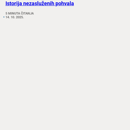
Istorija nezasluženih pohvala
5 MINUTA ČITANJA
14. 10. 2025.