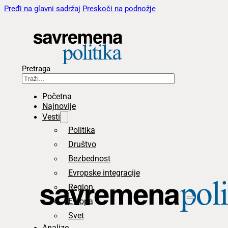
Pređi na glavni sadržaj
Preskoči na podnožje
Pretraga
Početna
Najnovije
Vesti
Politika
Društvo
Bezbednost
Evropske integracije
Region
Evropa
Svet
Analize