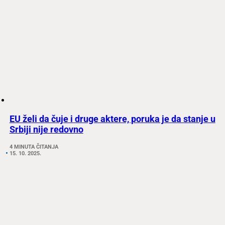
EU želi da čuje i druge aktere, poruka je da stanje u
Srbiji nije redovno
4 MINUTA ČITANJA
15. 10. 2025.