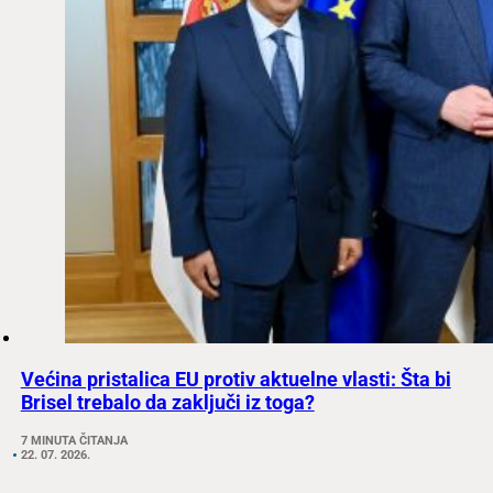
Većina pristalica EU protiv aktuelne vlasti: Šta bi
Brisel trebalo da zaključi iz toga?
7 MINUTA ČITANJA
22. 07. 2026.