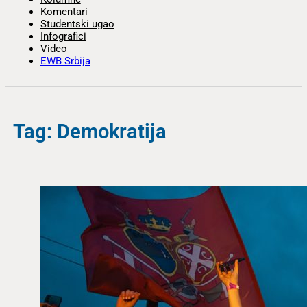
Komentari
Studentski ugao
Infografici
Video
EWB Srbija
Tag: Demokratija