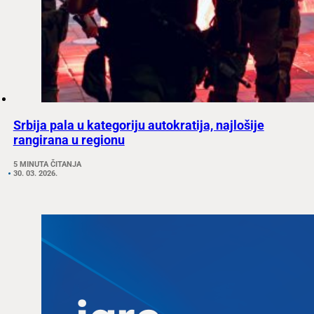
Srbija pala u kategoriju autokratija, najlošije
rangirana u regionu
5 MINUTA ČITANJA
30. 03. 2026.