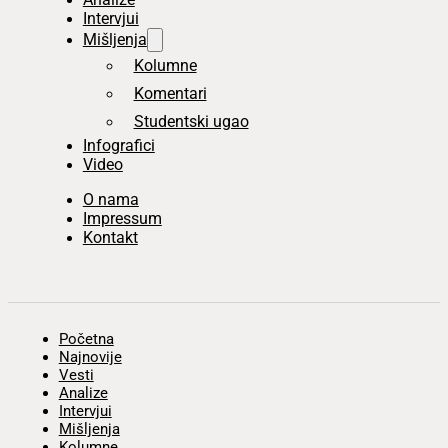
Intervjui
Mišljenja
Kolumne
Komentari
Studentski ugao
Infografici
Video
O nama
Impressum
Kontakt
Početna
Najnovije
Vesti
Analize
Intervjui
Mišljenja
Kolumne