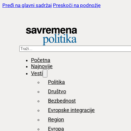
Pređi na glavni sadržaj
Preskoči na podnožje
Pretraga
Početna
Najnovije
Vesti
Politika
Društvo
Bezbednost
Evropske integracije
Region
Evropa