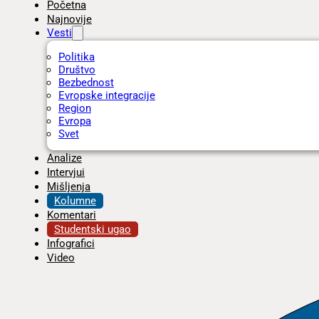
Početna
Najnovije
Vesti
Politika
Društvo
Bezbednost
Evropske integracije
Region
Evropa
Svet
Analize
Intervjui
Mišljenja
Kolumne
Komentari
Studentski ugao
Infografici
Video