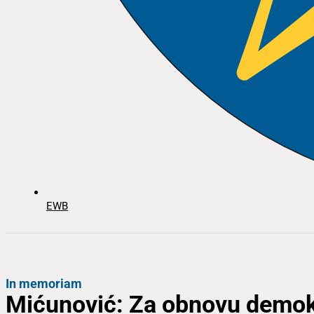
EWB
In memoriam
Mićunović: Za obnovu demokra