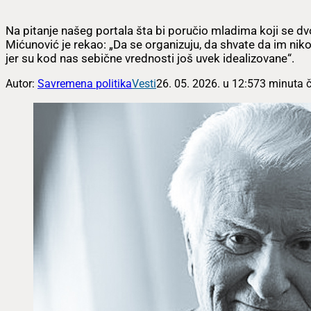
Na pitanje našeg portala šta bi poručio mladima koji se dvo
Mićunović je rekao: „Da se organizuju, da shvate da im niko
jer su kod nas sebične vrednosti još uvek idealizovane“.
Autor:
Savremena politika
Vesti
26. 05. 2026. u 12:57
3 minuta č