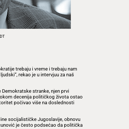
FDT
atije trebaju i vreme i trebaju nam
ljudski“, rekao je u intervjuu za naš
e Demokratske stranke, njen prvi
 Tokom decenija političkog života ostao
autoritet počivao više na doslednosti
ine socijalističke Jugoslavije, obnovu
unović je često podsećao da politička