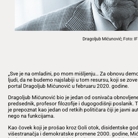
Dragoljub Mićunović; Foto: I
„Sve je na omladini, po mom mišljenju… Za obnovu demokr
ljudi, da ne budemo najslabiji u tom resursu, koji se zove 
portal Dragoljub Mićunović u februaru 2020. godine.
Dragoljub Mićunović bio je jedan od osnivača obnovljen
predsednik, profesor filozofije i dugogodišnji poslanik.
je prepoznat kao jedan od retkih političara čiji je javni 
nego na funkcijama.
Kao čovek koji je prošao kroz Goli otok, disidentske god
višestranačja i demokratske promene 2000. godine, Mić