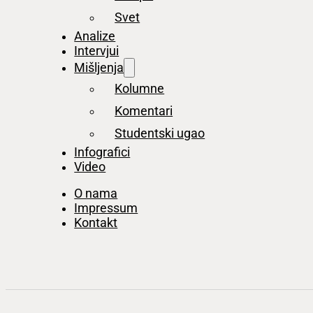
Svet
Analize
Intervjui
Mišljenja
Kolumne
Komentari
Studentski ugao
Infografici
Video
O nama
Impressum
Kontakt