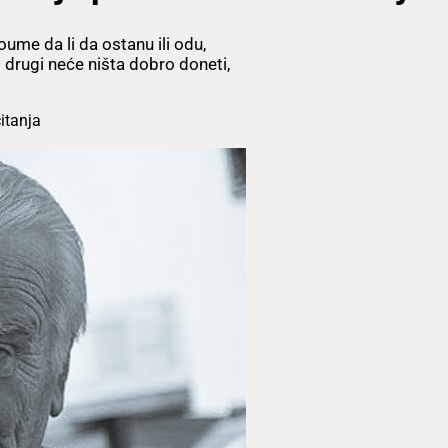
ume da li da ostanu ili odu,
 drugi neće ništa dobro doneti,
itanja