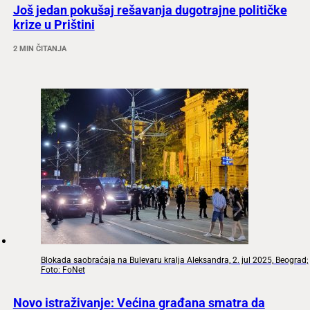
Još jedan pokušaj rešavanja dugotrajne političke
krize u Prištini
2 MIN ČITANJA
Blokada saobraćaja na Bulevaru kralja Aleksandra, 2. jul 2025, Beograd;
Foto: FoNet
Novo istraživanje: Većina građana smatra da