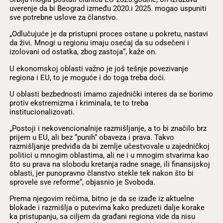
uverenje da bi Beograd između 2020.i 2025. mogao uspuniti
sve potrebne uslove za članstvo.
„Odlučujuće je da pristupni proces ostane u pokretu, nastavi
da živi. Mnogi u regionu imaju osećaj da su odsečeni i
izolovani od ostatka, zbog zastoja“, kaže on.
U ekonomskoj oblasti važno je još tešnje povezivanje
regiona i EU, to je moguće i do toga treba doći.
U oblasti bezbednosti imamo zajednički interes da se borimo
protiv ekstremizma i kriminala, te to treba
institucionalizovati.
„Postoji i nekovencionalnije razmišljanje, a to bi značilo brz
prijem u EU, ali bez “punih“ obaveza i prava. Takvo
razmišljanje predviđa da bi zemlje učestvovale u zajedničkoj
politici u mnogim oblastima, ali ne i u mnogim stvarima kao
što su prava na slobodu kretanja radne snage, ili finansijskoj
oblasti, jer punopravno članstvo stekle tek nakon što bi
sprovele sve reforme“, objasnio je Svoboda.
Prema njegovim rečima, bitno je da se izađe iz aktuelne
blokade i razmišlja o putevima kako preduzeti dalje korake
ka pristupanju, sa ciljem da građani regiona vide da nisu