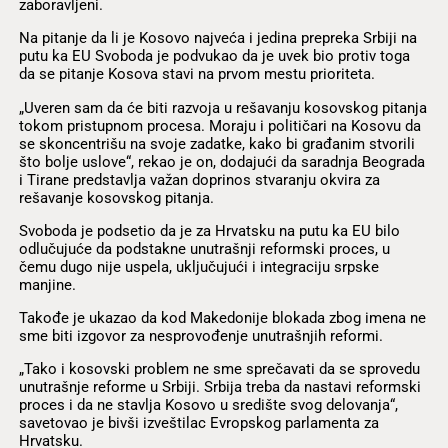
zaboravljeni.
Na pitanje da li je Kosovo najveća i jedina prepreka Srbiji na
putu ka EU Svoboda je podvukao da je uvek bio protiv toga
da se pitanje Kosova stavi na prvom mestu prioriteta.
„Uveren sam da će biti razvoja u rešavanju kosovskog pitanja
tokom pristupnom procesa. Moraju i političari na Kosovu da
se skoncentrišu na svoje zadatke, kako bi građanim stvorili
što bolje uslove“, rekao je on, dodajući da saradnja Beograda
i Tirane predstavlja važan doprinos stvaranju okvira za
rešavanje kosovskog pitanja.
Svoboda je podsetio da je za Hrvatsku na putu ka EU bilo
odlučujuće da podstakne unutrašnji reformski proces, u
čemu dugo nije uspela, uključujući i integraciju srpske
manjine.
Takođe je ukazao da kod Makedonije blokada zbog imena ne
sme biti izgovor za nesprovođenje unutrašnjih reformi.
„Tako i kosovski problem ne sme sprečavati da se sprovedu
unutrašnje reforme u Srbiji. Srbija treba da nastavi reformski
proces i da ne stavlja Kosovo u središte svog delovanja“,
savetovao je bivši izveštilac Evropskog parlamenta za
Hrvatsku.