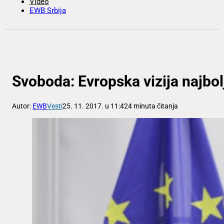
Video
EWB Srbija
Svoboda: Evropska vizija najbolj
Autor:
EWB
Vesti
25. 11. 2017. u 11:42
4 minuta čitanja