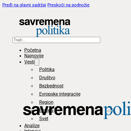
Pređi na glavni sadržaj
Preskoči na podnožje
Pretraga
Početna
Najnovije
Vesti
Politika
Društvo
Bezbednost
Evropske integracije
Region
Evropa
Svet
Analize