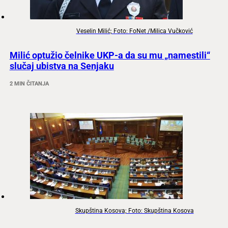
Veselin Milić; Foto: FoNet /Milica Vučković
Milić optužio čelnike UKP-a da su mu „namestili“
slučaj ubistva na Senjaku
2 MIN ČITANJA
Skupština Kosova; Foto: Skupština Kosova