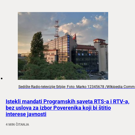
Sedište Radio-televizije Srbije; Foto: Marko 12345678 /WIkipedia Com
Istekli mandati Programskih saveta RTS-a i RTV-a,
bez uslova za izbor Poverenika koji bi štitio
interese javnosti
4 MIN ČITANJA