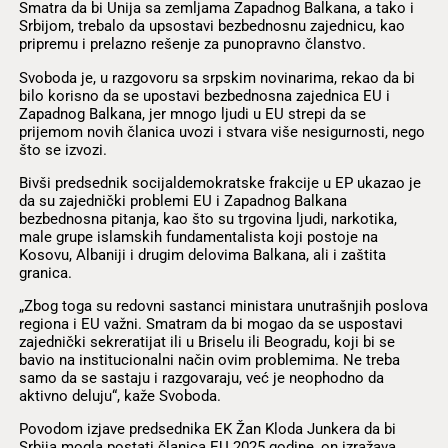
Smatra da bi Unija sa zemljama Zapadnog Balkana, a tako i
Srbijom, trebalo da upsostavi bezbednosnu zajednicu, kao
pripremu i prelazno rešenje za punopravno članstvo.
Svoboda je, u razgovoru sa srpskim novinarima, rekao da bi
bilo korisno da se upostavi bezbednosna zajednica EU i
Zapadnog Balkana, jer mnogo ljudi u EU strepi da se
prijemom novih članica uvozi i stvara više nesigurnosti, nego
što se izvozi.
Bivši predsednik socijaldemokratske frakcije u EP ukazao je
da su zajednički problemi EU i Zapadnog Balkana
bezbednosna pitanja, kao što su trgovina ljudi, narkotika,
male grupe islamskih fundamentalista koji postoje na
Kosovu, Albaniji i drugim delovima Balkana, ali i zaštita
granica.
„Zbog toga su redovni sastanci ministara unutrašnjih poslova
regiona i EU važni. Smatram da bi mogao da se uspostavi
zajednički sekreratijat ili u Briselu ili Beogradu, koji bi se
bavio na institucionalni način ovim problemima. Ne treba
samo da se sastaju i razgovaraju, već je neophodno da
aktivno deluju“, kaže Svoboda.
Povodom izjave predsednika EK Žan Kloda Junkera da bi
Srbija mogla postati članica EU 2025.godine, on izražava