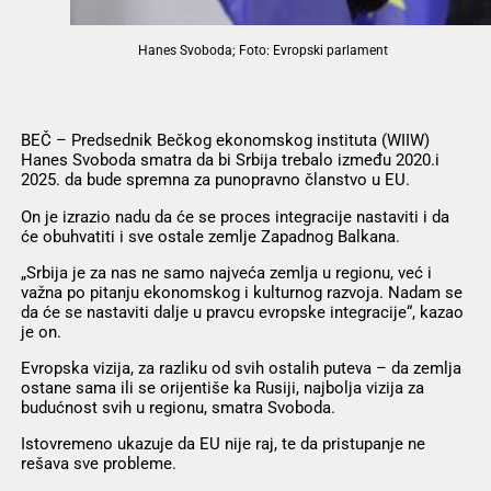
Hanes Svoboda; Foto: Evropski parlament
BEČ – Predsednik Bečkog ekonomskog instituta (WIIW)
Hanes Svoboda smatra da bi Srbija trebalo između 2020.i
2025. da bude spremna za punopravno članstvo u EU.
On je izrazio nadu da će se proces integracije nastaviti i da
će obuhvatiti i sve ostale zemlje Zapadnog Balkana.
„Srbija je za nas ne samo najveća zemlja u regionu, već i
važna po pitanju ekonomskog i kulturnog razvoja. Nadam se
da će se nastaviti dalje u pravcu evropske integracije“, kazao
je on.
Evropska vizija, za razliku od svih ostalih puteva – da zemlja
ostane sama ili se orijentiše ka Rusiji, najbolja vizija za
budućnost svih u regionu, smatra Svoboda.
Istovremeno ukazuje da EU nije raj, te da pristupanje ne
rešava sve probleme.