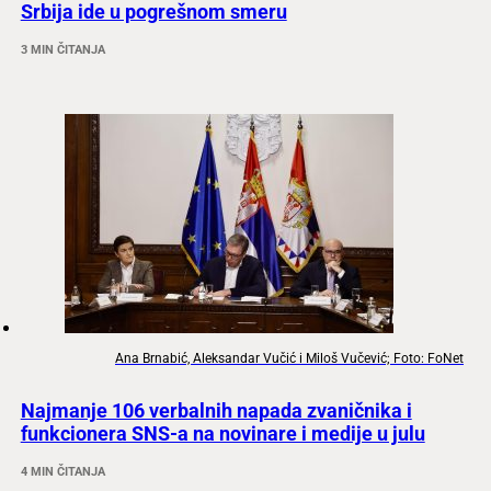
Srbija ide u pogrešnom smeru
3 MIN ČITANJA
Ana Brnabić, Aleksandar Vučić i Miloš Vučević; Foto: FoNet
Najmanje 106 verbalnih napada zvaničnika i
funkcionera SNS-a na novinare i medije u julu
4 MIN ČITANJA