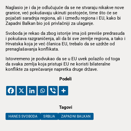
Naglasio je i da je odlučujuće da se ne stvaraju nikakve nove
granice, već pokušavaju ukinuti postojeće, time što će se
pojačati saradnja regiona, ali i između regiona i EU, kako bi
Zapadni Balkan bio još privlačniji za ulaganje.
Svoboda je rekao da zbog istorije ima još previše predrasuda
i pokušava razgraničenja, ali da bi sve zemlje regiona, a tako i
Hrvatska koja je već članica EU, trebalo da se uzdrže od
prenaglašavanja konflikata.
Istovremeno je podvukao da se u EU uvek polazilo od toga
da svaka zemlja koja pristupi EU ne koristi bilateralne
konflikte za sprečavanje napretka druge države.
Podeli
Tagovi
HANES SVOBODA
SRBIJA
ZAPADNI BALKAN