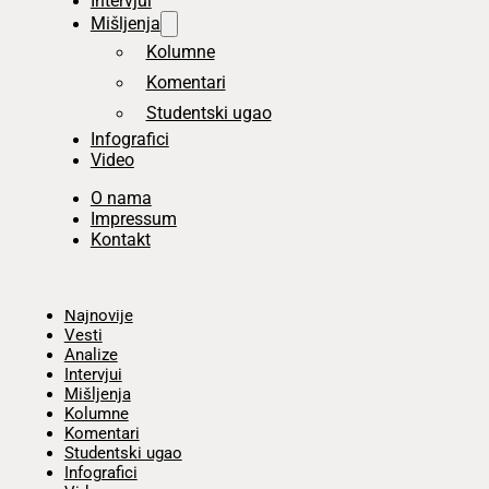
Intervjui
Mišljenja
Kolumne
Komentari
Studentski ugao
Infografici
Video
O nama
Impressum
Kontakt
Početna
Najnovije
Vesti
Analize
Intervjui
Mišljenja
Kolumne
Komentari
Studentski ugao
Infografici