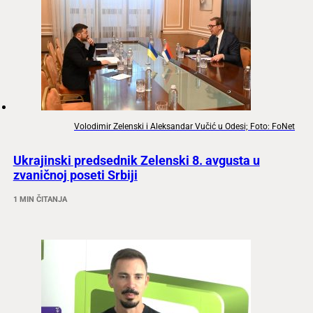
Volodimir Zelenski i Aleksandar Vučić u Odesi; Foto: FoNet
Ukrajinski predsednik Zelenski 8. avgusta u
zvaničnoj poseti Srbiji
1 MIN ČITANJA