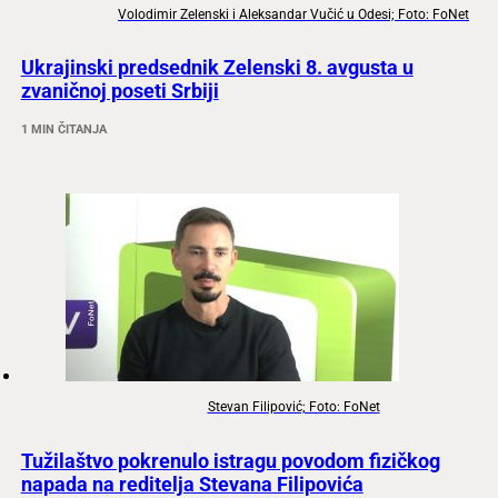
Volodimir Zelenski i Aleksandar Vučić u Odesi; Foto: FoNet
Ukrajinski predsednik Zelenski 8. avgusta u
zvaničnoj poseti Srbiji
1 MIN ČITANJA
Stevan Filipović; Foto: FoNet
Tužilaštvo pokrenulo istragu povodom fizičkog
napada na reditelja Stevana Filipovića