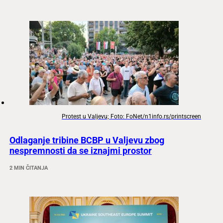
Protest u Valjevu; Foto: FoNet/n1info.rs/printscreen
Odlaganje tribine BCBP u Valjevu zbog
nespremnosti da se iznajmi prostor
2 MIN ČITANJA