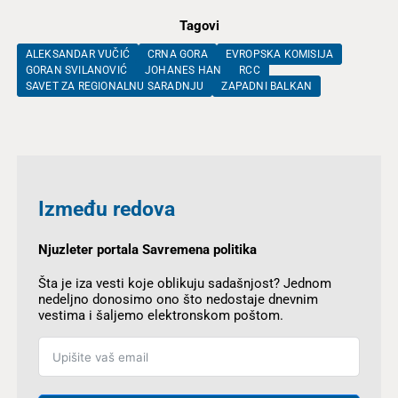
Tagovi
ALEKSANDAR VUČIĆ
CRNA GORA
EVROPSKA KOMISIJA
GORAN SVILANOVIĆ
JOHANES HAN
RCC
SAVET ZA REGIONALNU SARADNJU
ZAPADNI BALKAN
Između redova
Njuzleter portala Savremena politika
Šta je iza vesti koje oblikuju sadašnjost? Jednom
nedeljno donosimo ono što nedostaje dnevnim
vestima i šaljemo elektronskom poštom.