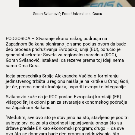
Goran Svilanović; Foto: Univerzitet u Gracu
PODGORICA – Stvaranje ekonomskog područja na
Zapadnom Balkanu planirano je samo pod uslovom da bude
deo procesa pridruživanja Evropskoj uniji (EU), poručio je
generalni sekretar Saveta za regionalnu saradnju (RCC),
Goran Svilanović, istakavši da rezerve prema toj ideji nema
samo Crna Gora.
Ideja predsednika Srbije Aleksandra Vučića o formiranju
jedinstvenog tržišta u regionu naišla je na kritike u Crnoj Gori,
jer će, prema oceni stručnjaka, usporiti evropske integracije.
Svilanović kaže da je RCC poslao Evropskoj komisiji (EK)
višegodišnji akcioni plan za stvaranje ekonomskog područja
na Zapadnom Balkanu.
“Međutim, sve ovo što je stavljeno na sto, stavljeno je pod tri
uslova: prvi da zaista doprinosi ispunjavanju onoga što su
države predale EK kao ekonomski program; drugo – da sve
ovo što se dogovara bude deo procesa pridruživanja, što