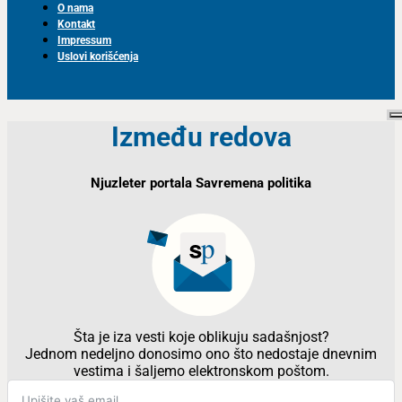
O nama
Kontakt
Impressum
Uslovi korišćenja
Između redova
Njuzleter portala Savremena politika
Šta je iza vesti koje oblikuju sadašnjost?
Jednom nedeljno donosimo ono što nedostaje dnevnim
vestima i šaljemo elektronskom poštom.