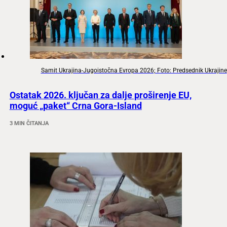
Samit Ukrajina-Jugoistočna Evropa 2026; Foto: Predsednik Ukrajine
Ostatak 2026. ključan za dalje proširenje EU,
moguć „paket“ Crna Gora-Island
3 MIN ČITANJA