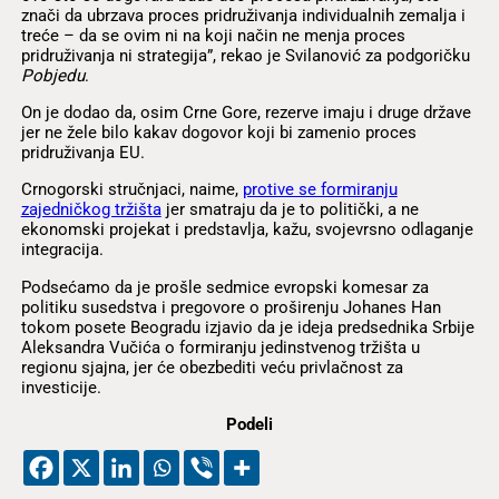
znači da ubrzava proces pridruživanja individualnih zemalja i
treće – da se ovim ni na koji način ne menja proces
pridruživanja ni strategija”, rekao je Svilanović za podgoričku
Pobjedu
.
On je dodao da, osim Crne Gore, rezerve imaju i druge države
jer ne žele bilo kakav dogovor koji bi zamenio proces
pridruživanja EU.
Crnogorski stručnjaci, naime,
protive se formiranju
zajedničkog tržišta
jer smatraju da je to politički, a ne
ekonomski projekat i predstavlja, kažu, svojevrsno odlaganje
integracija.
Podsećamo da je prošle sedmice evropski komesar za
politiku susedstva i pregovore o proširenju Johanes Han
tokom posete Beogradu izjavio da je ideja predsednika Srbije
Aleksandra Vučića o formiranju jedinstvenog tržišta u
regionu sjajna, jer će obezbediti veću privlačnost za
investicije.
Podeli