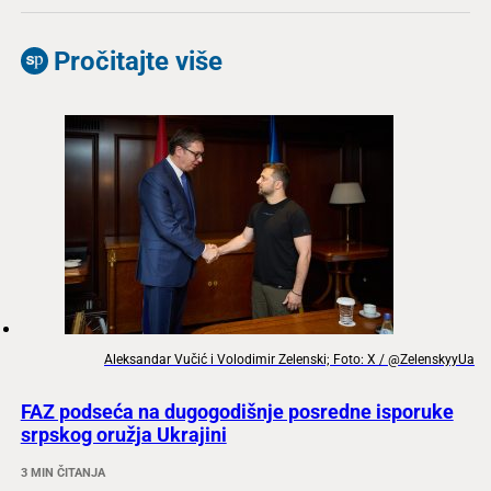
Pročitajte više
Aleksandar Vučić i Volodimir Zelenski; Foto: X / @ZelenskyyUa
FAZ podseća na dugogodišnje posredne isporuke
srpskog oružja Ukrajini
3 MIN ČITANJA