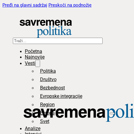
Pređi na glavni sadržaj
Preskoči na podnožje
Pretraga
Početna
Najnovije
Vesti
Politika
Društvo
Bezbednost
Evropske integracije
Region
Evropa
Svet
Analize