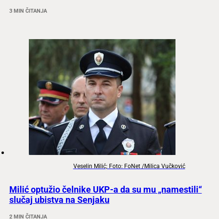
3 MIN ČITANJA
Veselin Milić; Foto: FoNet /Milica Vučković
Milić optužio čelnike UKP-a da su mu „namestili“
slučaj ubistva na Senjaku
2 MIN ČITANJA