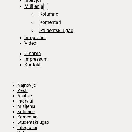
Intervjui
Mišljenja
Kolumne
Komentari
Studentski ugao
Infografici
Video
O nama
Impressum
Kontakt
Početna
Najnovije
Vesti
Analize
Intervjui
Mišljenja
Kolumne
Komentari
Studentski ugao
Infografici