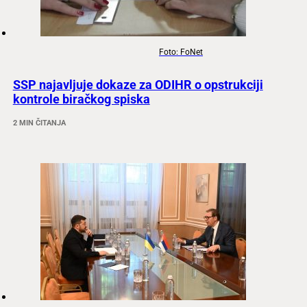
Foto: FoNet
SSP najavljuje dokaze za ODIHR o opstrukciji
kontrole biračkog spiska
2 MIN ČITANJA