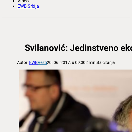
Video
EWB Srbija
Svilanović: Jedinstveno ek
Autor:
EWB
Vesti
20. 06. 2017. u 09:00
2 minuta čitanja