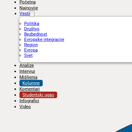
Početna
Najnovije
Vesti
Politika
Društvo
Bezbednost
Evropske integracije
Region
Evropa
Svet
Analize
Intervjui
Mišljenja
Kolumne
Komentari
Studentski ugao
Infografici
Video