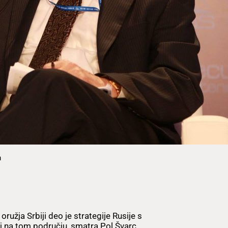
m
užja Srbiji deo je strategije Rusije s
aj na tom području, smatra Pol Švarc,