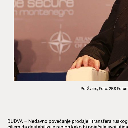
Pol Švarc; Foto: 2BS Foru
BUDVA – Nedavno povećanje prodaje i transfera ruskog or
ciljem da destabilizuje region kako bi pojačala svoj utic