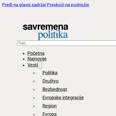
Pređi na glavni sadržaj
Preskoči na podnožje
Pretraga
Početna
Najnovije
Vesti
Politika
Društvo
Bezbednost
Evropske integracije
Region
Evropa