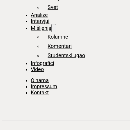
Svet
Analize
Intervjui
Mišljenja
Kolumne
Komentari
Studentski ugao
Infografici
Video
O nama
Impressum
Kontakt