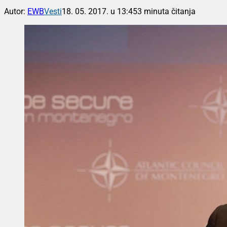
Autor:
EWB
Vesti
18. 05. 2017. u 13:45
3 minuta čitanja