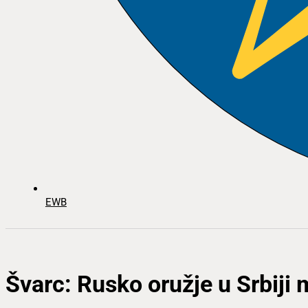
EWB
Švarc: Rusko oružje u Srbiji 