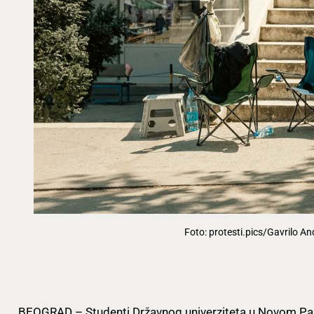
Foto: protesti.pics/Gavrilo An
BEOGRAD – Studenti Državnog univerziteta u Novom Paz