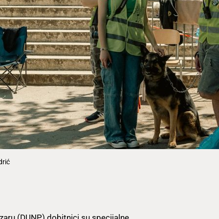
drić
aru (DUNP) dobitnici su specijalne