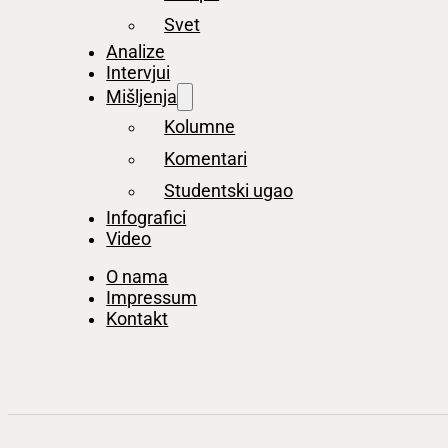
Svet
Analize
Intervjui
Mišljenja
Kolumne
Komentari
Studentski ugao
Infografici
Video
O nama
Impressum
Kontakt