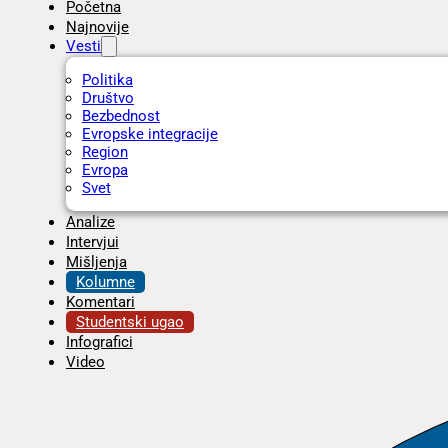
Početna
Najnovije
Vesti
Politika
Društvo
Bezbednost
Evropske integracije
Region
Evropa
Svet
Analize
Intervjui
Mišljenja
Kolumne
Komentari
Studentski ugao
Infografici
Video