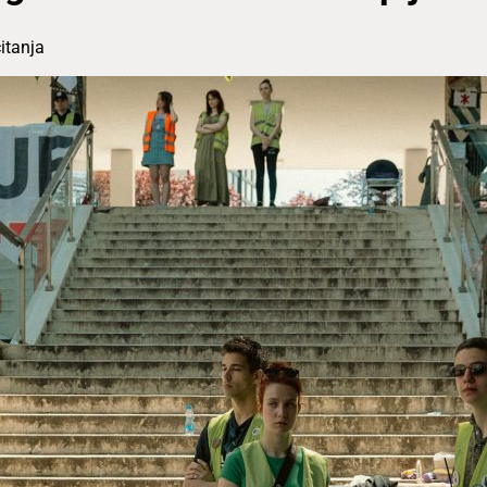
itanja