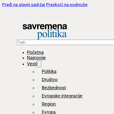
Pređi na glavni sadržaj
Preskoči na podnožje
Pretraga
Početna
Najnovije
Vesti
Politika
Društvo
Bezbednost
Evropske integracije
Region
Evropa