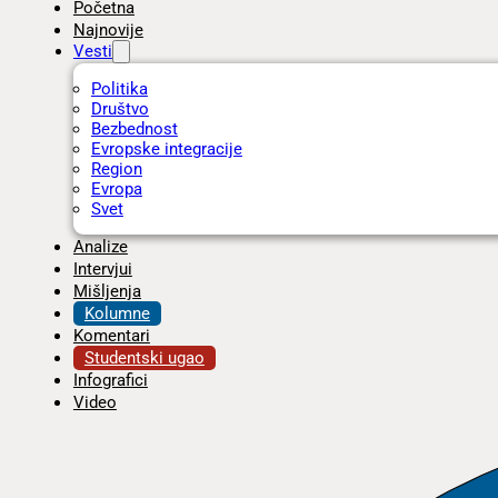
Početna
Najnovije
Vesti
Politika
Društvo
Bezbednost
Evropske integracije
Region
Evropa
Svet
Analize
Intervjui
Mišljenja
Kolumne
Komentari
Studentski ugao
Infografici
Video