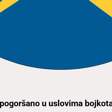
 pogoršano u uslovima bojkot