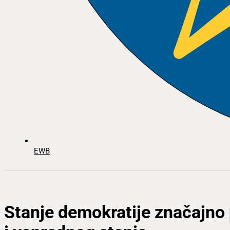
EWB
Stanje demokratije značajno