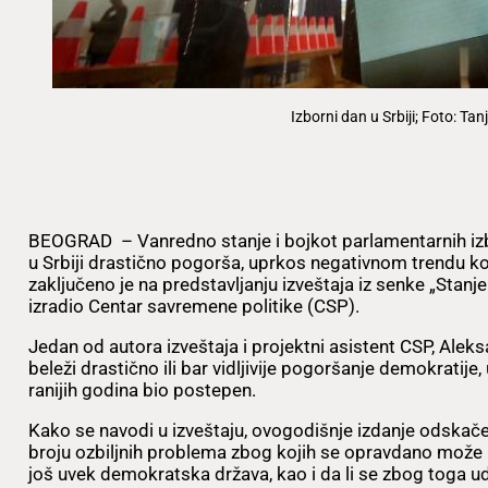
Izborni dan u Srbiji; Foto: Tan
BEOGRAD – Vanredno stanje i bojkot parlamentarnih izbo
u Srbiji drastično pogorša, uprkos negativnom trendu ko
zaključeno je na predstavljanju izveštaja iz senke „Stanje 
izradio Centar savremene politike (CSP).
Jedan od autora izveštaja i projektni asistent CSP, Aleks
beleži drastično ili bar vidljivije pogoršanje demokratije
ranijih godina bio postepen.
Kako se navodi u izveštaju, ovogodišnje izdanje odskač
broju ozbiljnih problema zbog kojih se opravdano može po
još uvek demokratska država, kao i da li se zbog toga ud