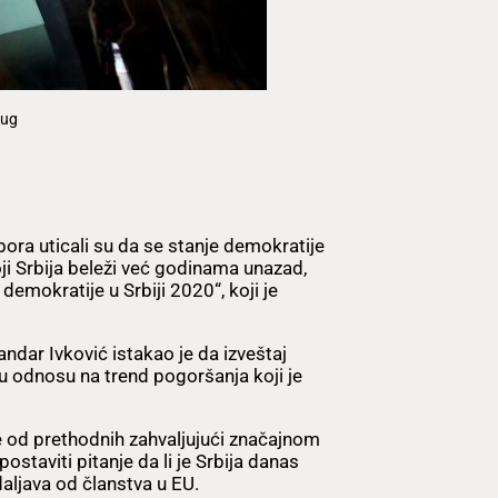
jug
ra uticali su da se stanje demokratije
ji Srbija beleži već godinama unazad,
demokratije u Srbiji 2020“, koji je
andar Ivković istakao je da izveštaj
, u odnosu na trend pogoršanja koji je
e od prethodnih zahvaljujući značajnom
staviti pitanje da li je Srbija danas
aljava od članstva u EU.