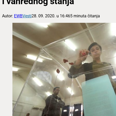
i vanrednog stanja
Autor:
EWB
Vesti
28. 09. 2020. u 16:46
5 minuta čitanja