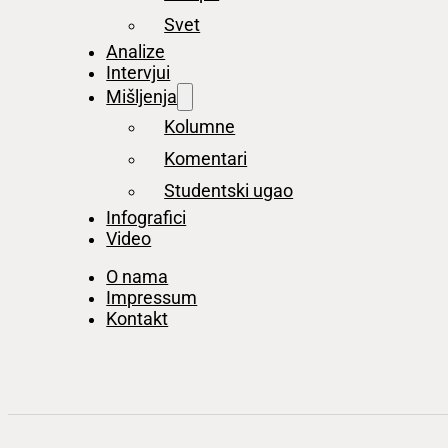
Svet
Analize
Intervjui
Mišljenja
Kolumne
Komentari
Studentski ugao
Infografici
Video
O nama
Impressum
Kontakt