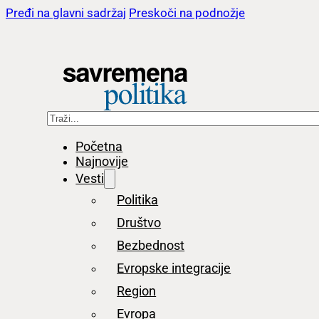
Pređi na glavni sadržaj
Preskoči na podnožje
Pretraga
Početna
Najnovije
Vesti
Politika
Društvo
Bezbednost
Evropske integracije
Region
Evropa