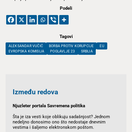
Podeli
Tagovi
ALEKSANDAR VUČIĆ
BORBA PROTIV KORUPCIJE
EU
EVROPSKA KOMISIJA
POGLAVLJE 23
SRBIJA
Između redova
Njuzleter portala Savremena politika
Šta je iza vesti koje oblikuju sadašnjost? Jednom
nedeljno donosimo ono što nedostaje dnevnim
vestima i šaljemo elektronskom poštom.