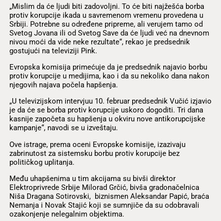
„Mislim da će ljudi biti zadovoljni. To će biti najžešća borba
protiv korupcije ikada u savremenom vremenu provedena u
Srbiji. Potrebne su određene pripreme, ali verujem tamo od
Svetog Jovana ili od Svetog Save da će ljudi već na dnevnom
nivou moći da vide neke rezultate“, rekao je predsednik
gostujući na televiziji Pink.
Evropska komisija primećuje da je predsednik najavio borbu
protiv korupcije u medijima, kao i da su nekoliko dana nakon
njegovih najava počela hapšenja.
„U televizijskom intervjuu 10. februar predsednik Vučić izjavio
je da će se borba protiv korupcije uskoro dogoditi. Tri dana
kasnije započeta su hapšenja u okviru nove antikorupcijske
kampanje“, navodi se u izveštaju.
Ove istrage, prema oceni Evropske komisije, izazivaju
zabrinutost za sistemsku borbu protiv korupcije bez
političkog uplitanja.
Među uhapšenima u tim akcijama su bivši direktor
Elektroprivrede Srbije Milorad Grčić, bivša gradonačelnica
Niša Dragana Sotirovski, biznismen Aleksandar Papić, braća
Nemanja i Novak Stajić koji se sumnjiče da su odobravali
ozakonjenje nelegalnim objektima.