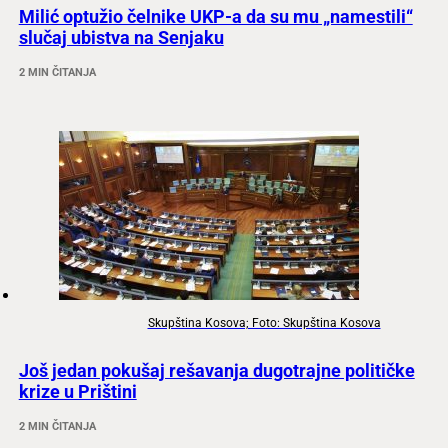
Milić optužio čelnike UKP-a da su mu „namestili“
slučaj ubistva na Senjaku
2 MIN ČITANJA
Skupština Kosova; Foto: Skupština Kosova
Još jedan pokušaj rešavanja dugotrajne političke
krize u Prištini
2 MIN ČITANJA