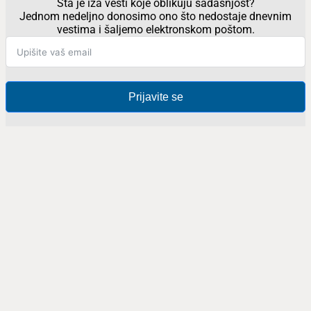
Šta je iza vesti koje oblikuju sadašnjost?
Jednom nedeljno donosimo ono što nedostaje dnevnim
vestima i šaljemo elektronskom poštom.
Prijavite se