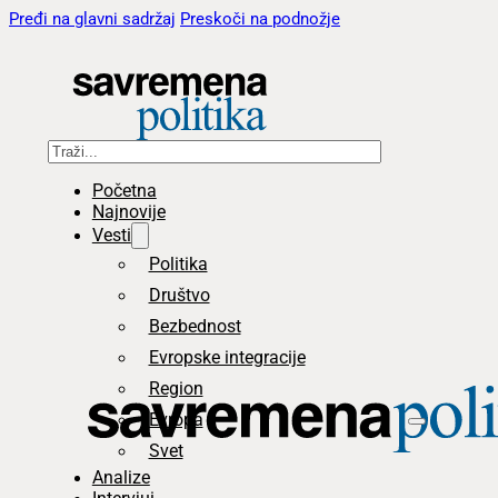
Pređi na glavni sadržaj
Preskoči na podnožje
Pretraga
Početna
Najnovije
Vesti
Politika
Društvo
Bezbednost
Evropske integracije
Region
Evropa
Svet
Analize