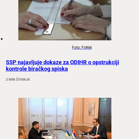
Foto: FoNet
SSP najavljuje dokaze za ODIHR o opstrukciji
kontrole biračkog spiska
2 MIN ČITANJA