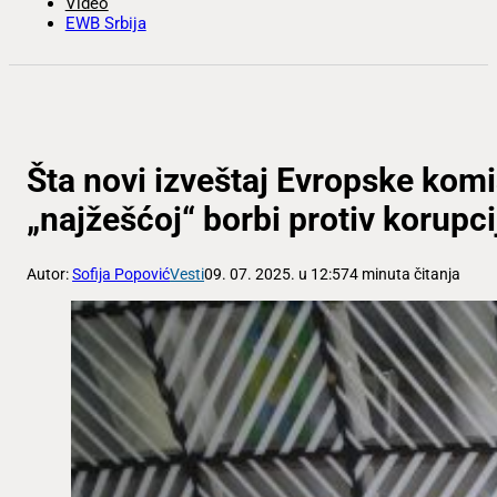
Video
EWB Srbija
Šta novi izveštaj Evropske komi
„najžešćoj“ borbi protiv korupci
Autor:
Sofija Popović
Vesti
09. 07. 2025. u 12:57
4 minuta čitanja