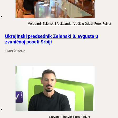
Volodimir Zelenski i Aleksandar Vučić u Odesi; Foto: FoNet
Ukrajinski predsednik Zelenski 8. avgusta u
zvaničnoj poseti Srbiji
1 MIN ČITANJA
Stevan Filipović; Foto: FoNet