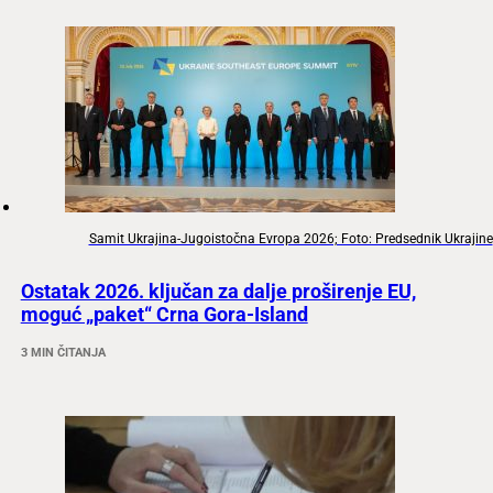
Samit Ukrajina-Jugoistočna Evropa 2026; Foto: Predsednik Ukrajine
Ostatak 2026. ključan za dalje proširenje EU,
moguć „paket“ Crna Gora-Island
3 MIN ČITANJA