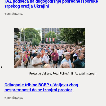
FAZ podseća na dugogodišnje posredne isporuke
srpskog oružja Ukrajini
3 MIN ČITANJA
Protest u Valjevu; Foto: FoNet/n1info.rs/printscreen
Odlaganje tribine BCBP u Valjevu zbog
nespremnosti da se iznajmi prostor
2 MIN ČITANJA