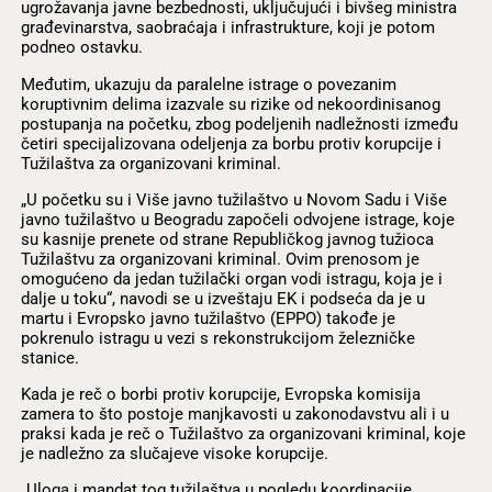
ugrožavanja javne bezbednosti, uključujući i bivšeg ministra
građevinarstva, saobraćaja i infrastrukture, koji je potom
podneo ostavku.
Međutim, ukazuju da paralelne istrage o povezanim
koruptivnim delima izazvale su rizike od nekoordinisanog
postupanja na početku, zbog podeljenih nadležnosti između
četiri specijalizovana odeljenja za borbu protiv korupcije i
Tužilaštva za organizovani kriminal.
„U početku su i Više javno tužilaštvo u Novom Sadu i Više
javno tužilaštvo u Beogradu započeli odvojene istrage, koje
su kasnije prenete od strane Republičkog javnog tužioca
Tužilaštvu za organizovani kriminal. Ovim prenosom je
omogućeno da jedan tužilački organ vodi istragu, koja je i
dalje u toku“, navodi se u izveštaju EK i podseća da je u
martu i Evropsko javno tužilaštvo (EPPO) takođe je
pokrenulo istragu u vezi s rekonstrukcijom železničke
stanice.
Kada je reč o borbi protiv korupcije, Evropska komisija
zamera to što postoje manjkavosti u zakonodavstvu ali i u
praksi kada je reč o Tužilaštvo za organizovani kriminal, koje
je nadležno za slučajeve visoke korupcije.
„Uloga i mandat tog tužilaštva u pogledu koordinacije