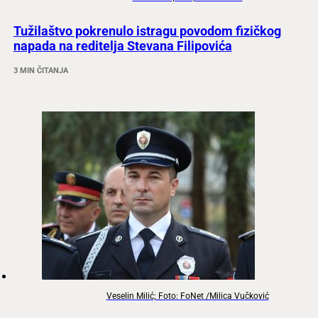
Tužilaštvo pokrenulo istragu povodom fizičkog
napada na reditelja Stevana Filipovića
3 MIN ČITANJA
Veselin Milić; Foto: FoNet /Milica Vučković