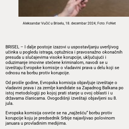
Aleksandar Vučić u Briselu, 18. decembar 2024; Foto: FoNet
BRISEL – I dalje postoje izazovi u uspostavljanju uverljivog
učinka u pogledu istraga, optužnica i pravosnažno okonačnih
presuda u slučajevima visoke korupcije, uključujući i
oduzimanje imovine stečene kriminalom, navodi se u
izveštaju Evropske komisije o vladavini prava u delu koji se
odnosu na borbu protiv korupcije.
Od prošle godine, Evropska komisija objavljuje izveštaje o
vladavini prava i za zemlje kandidate sa Zapadnog Balkana po
istoj metodologiji po kojoj prati stanje u ovoj oblasti i u
državama članicama. Ovogodišnji izveštaji objavljeni su 8.
jula.
Evropska komisija osvrće se na „najžešću“ borbu protiv
korupcije koju je predsednik Srbije najavljivao polovinom
januara u provladinim medijima.