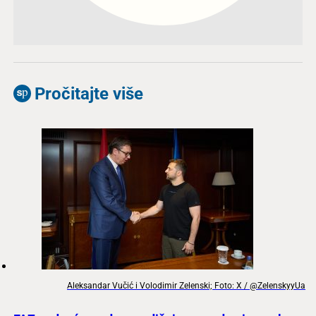
Pročitajte više
Aleksandar Vučić i Volodimir Zelenski; Foto: X / @ZelenskyyUa