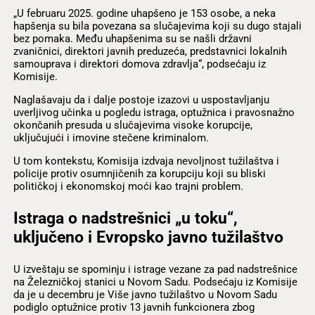
„U februaru 2025. godine uhapšeno je 153 osobe, a neka
hapšenja su bila povezana sa slučajevima koji su dugo stajali
bez pomaka. Među uhapšenima su se našli državni
zvaničnici, direktori javnih preduzeća, predstavnici lokalnih
samouprava i direktori domova zdravlja“, podsećaju iz
Komisije.
Naglašavaju da i dalje postoje izazovi u uspostavljanju
uverljivog učinka u pogledu istraga, optužnica i pravosnažno
okončanih presuda u slučajevima visoke korupcije,
uključujući i imovine stečene kriminalom.
U tom kontekstu, Komisija izdvaja nevoljnost tužilaštva i
policije protiv osumnjičenih za korupciju koji su bliski
političkoj i ekonomskoj moći kao trajni problem.
Istraga o nadstrešnici „u toku“,
uključeno i Evropsko javno tužilaštvo
U izveštaju se spominju i istrage vezane za pad nadstrešnice
na Železničkoj stanici u Novom Sadu. Podsećaju iz Komisije
da je u decembru je Više javno tužilaštvo u Novom Sadu
podiglo optužnice protiv 13 javnih funkcionera zbog