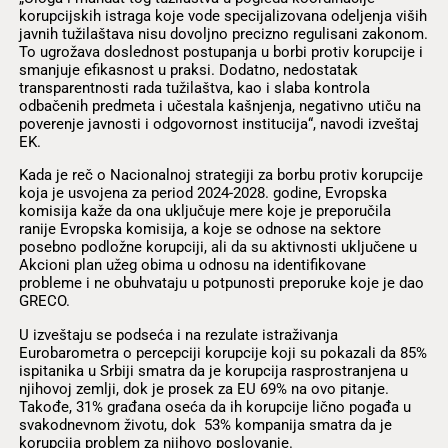
korupcijskih istraga koje vode specijalizovana odeljenja viših
javnih tužilaštava nisu dovoljno precizno regulisani zakonom.
To ugrožava doslednost postupanja u borbi protiv korupcije i
smanjuje efikasnost u praksi. Dodatno, nedostatak
transparentnosti rada tužilaštva, kao i slaba kontrola
odbačenih predmeta i učestala kašnjenja, negativno utiču na
poverenje javnosti i odgovornost institucija“, navodi izveštaj
EK.
Kada je reč o Nacionalnoj strategiji za borbu protiv korupcije
koja je usvojena za period 2024-2028. godine, Evropska
komisija kaže da ona uključuje mere koje je preporučila
ranije Evropska komisija, a koje se odnose na sektore
posebno podložne korupciji, ali da su aktivnosti uključene u
Akcioni plan užeg obima u odnosu na identifikovane
probleme i ne obuhvataju u potpunosti preporuke koje je dao
GRECO.
U izveštaju se podseća i na rezulate istraživanja
Eurobarometra o percepciji korupcije koji su pokazali da 85%
ispitanika u Srbiji smatra da je korupcija rasprostranjena u
njihovoj zemlji, dok je prosek za EU 69% na ovo pitanje.
Takođe, 31% građana oseća da ih korupcije lično pogađa u
svakodnevnom životu, dok 53% kompanija smatra da je
korupcija problem za njihovo poslovanje.