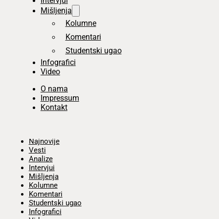
Intervjui
Mišljenja
Kolumne
Komentari
Studentski ugao
Infografici
Video
O nama
Impressum
Kontakt
Početna
Najnovije
Vesti
Analize
Intervjui
Mišljenja
Kolumne
Komentari
Studentski ugao
Infografici