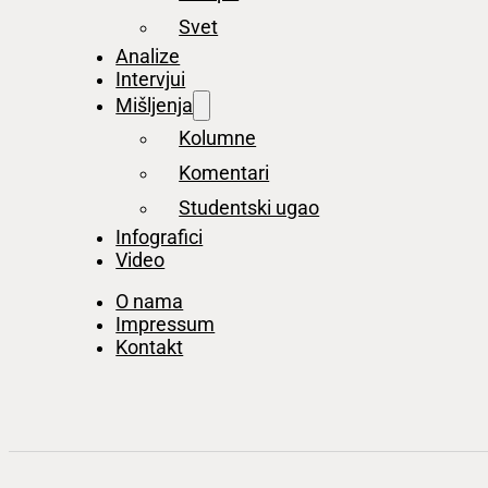
Svet
Analize
Intervjui
Mišljenja
Kolumne
Komentari
Studentski ugao
Infografici
Video
O nama
Impressum
Kontakt