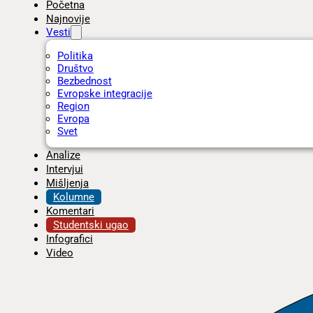
Početna
Najnovije
Vesti
Politika
Društvo
Bezbednost
Evropske integracije
Region
Evropa
Svet
Analize
Intervjui
Mišljenja
Kolumne
Komentari
Studentski ugao
Infografici
Video