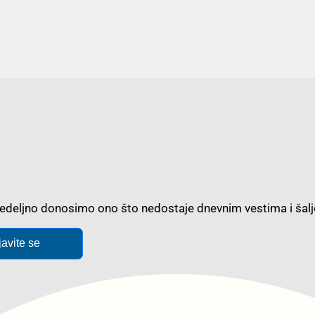
m nedeljno donosimo ono što nedostaje dnevnim vestima i š
javite se