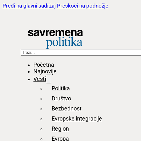
Pređi na glavni sadržaj
Preskoči na podnožje
Pretraga
Početna
Najnovije
Vesti
Politika
Društvo
Bezbednost
Evropske integracije
Region
Evropa