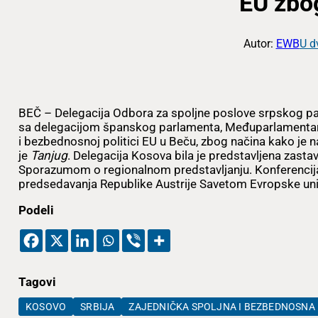
EU zbo
Autor:
EWB
U d
BEČ – Delegacija Odbora za spoljne poslove srpskog pa
sa delegacijom španskog parlamenta, Međuparlamentarnu
i bezbednosnoj politici EU u Beču, zbog načina kako je
je
Tanjug
. Delegacija Kosova bila je predstavljena zast
Sporazumom o regionalnom predstavljanju. Konferencij
predsedavanja Republike Austrije Savetom Evropske uni
Podeli
Tagovi
KOSOVO
SRBIJA
ZAJEDNIČKA SPOLJNA I BEZBEDNOSNA 