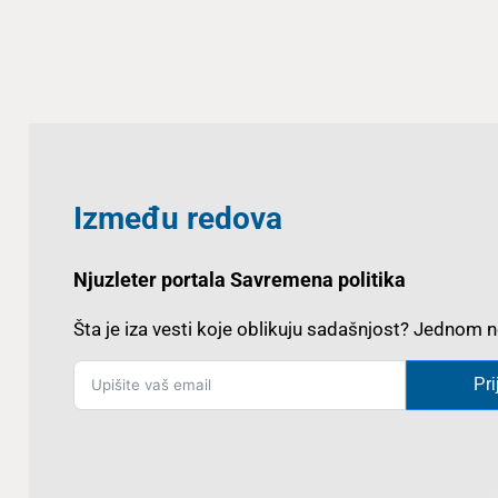
Između redova
Njuzleter portala Savremena politika
Šta je iza vesti koje oblikuju sadašnjost? Jedno
Pri