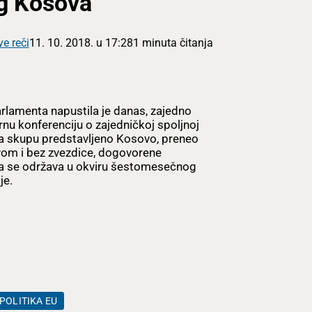
g Kosova
ve reči
11. 10. 2018. u 17:28
1 minuta čitanja
rlamenta napustila je danas, zajedno
 konferenciju o zajedničkoj spoljnoj
 na skupu predstavljeno Kosovo, preneo
avom i bez zvezdice, dogovorene
a se održava u okviru šestomesečnog
je.
POLITIKA EU