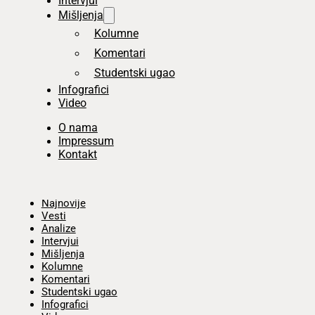
Intervjui
Mišljenja
Kolumne
Komentari
Studentski ugao
Infografici
Video
O nama
Impressum
Kontakt
Početna
Najnovije
Vesti
Analize
Intervjui
Mišljenja
Kolumne
Komentari
Studentski ugao
Infografici