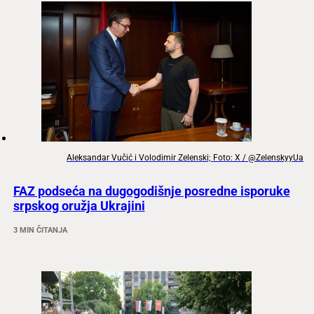
Aleksandar Vučić i Volodimir Zelenski; Foto: X / @ZelenskyyUa
FAZ podseća na dugogodišnje posredne isporuke
srpskog oružja Ukrajini
3 MIN ČITANJA