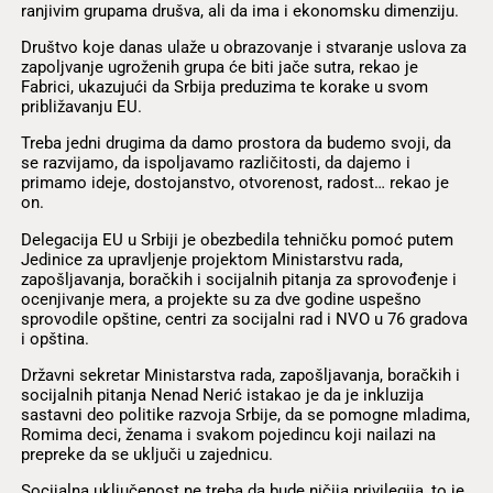
ranjivim grupama drušva, ali da ima i ekonomsku dimenziju.
Društvo koje danas ulaže u obrazovanje i stvaranje uslova za
zapoljvanje ugroženih grupa će biti jače sutra, rekao je
Fabrici, ukazujući da Srbija preduzima te korake u svom
približavanju EU.
Treba jedni drugima da damo prostora da budemo svoji, da
se razvijamo, da ispoljavamo različitosti, da dajemo i
primamo ideje, dostojanstvo, otvorenost, radost… rekao je
on.
Delegacija EU u Srbiji je obezbedila tehničku pomoć putem
Jedinice za upravljenje projektom Ministarstvu rada,
zapošljavanja, boračkih i socijalnih pitanja za sprovođenje i
ocenjivanje mera, a projekte su za dve godine uspešno
sprovodile opštine, centri za socijalni rad i NVO u 76 gradova
i opština.
Državni sekretar Ministarstva rada, zapošljavanja, boračkih i
socijalnih pitanja Nenad Nerić istakao je da je inkluzija
sastavni deo politike razvoja Srbije, da se pomogne mladima,
Romima deci, ženama i svakom pojedincu koji nailazi na
prepreke da se uključi u zajednicu.
Socijalna uključenost ne treba da bude ničija privilegija, to je