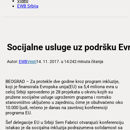
Video
EWB Srbija
Socijalne usluge uz podršku Ev
Autor:
EWB
Vesti
14. 11. 2017. u 14:24
2 minuta čitanja
BEOGRAD – Za protekle dve godine kroz program inkluzije,
koji je finansirala Evropska unija(EU) sa 5,4 miliona evra u
celoj Srbiji sprovedeno je 28 projekata u okviru kojih su
pružene socijalne usluge ugroženim grupama i romsko
stanovništvo uključeno u zajednicu, čime je obuhvaćeno oko
10.000 ljudi, rečeno je danas na završnoj konferenciji
programa EU.
Šef delegacije EU u Srbiji Sem Fabrici otvarajući konferenciju
istakao je da socijalna inkluzija podrazumeva solidarnost sa