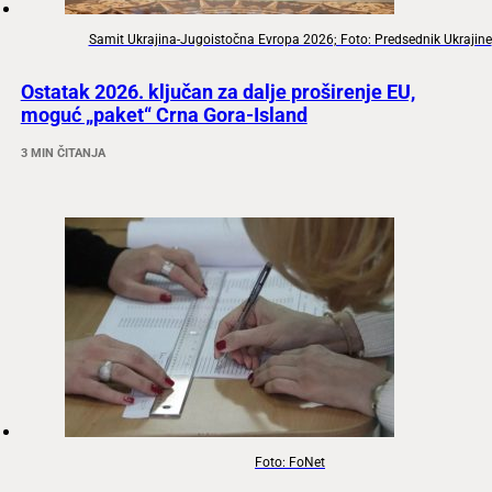
Samit Ukrajina-Jugoistočna Evropa 2026; Foto: Predsednik Ukrajine
Ostatak 2026. ključan za dalje proširenje EU,
moguć „paket“ Crna Gora-Island
3 MIN ČITANJA
Foto: FoNet