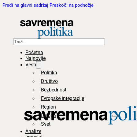
Pređi na glavni sadržaj
Preskoči na podnožje
Pretraga
Početna
Najnovije
Vesti
Politika
Društvo
Bezbednost
Evropske integracije
Region
Evropa
Svet
Analize