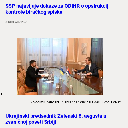
SSP najavljuje dokaze za ODIHR o opstrukciji
kontrole biračkog spiska
2 MIN ČITANJA
Volodimir Zelenski i Aleksandar Vučić u Odesi; Foto: FoNet
Ukrajinski predsednik Zelenski 8. avgusta u
zvaničnoj poseti Srbiji