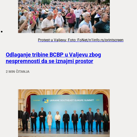
Protest u Valjevu; Foto: FoNet/n1info.rs/printscreen
Odlaganje tribine BCBP u Valjevu zbog
nespremnosti da se iznajmi prostor
2 MIN ČITANJA