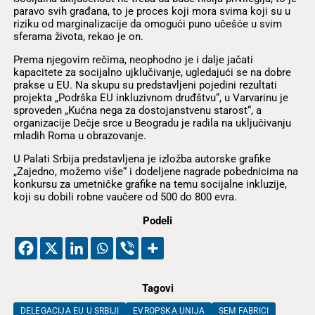
paravo svih građana, to je proces koji mora svima koji su u
riziku od marginalizacije da omogući puno učešće u svim
sferama života, rekao je on.
Prema njegovim rečima, neophodno je i dalje jačati
kapacitete za socijalno ujklučivanje, ugledajući se na dobre
prakse u EU. Na skupu su predstavljeni pojedini rezultati
projekta „Podrška EU inkluzivnom druđštvu“, u Varvarinu je
sproveden „Kućna nega za dostojanstvenu starost“, a
organizacije Dečje srce u Beogradu je radila na uključivanju
mladih Roma u obrazovanje.
U Palati Srbija predstavljena je izložba autorske grafike
„Zajedno, možemo više“ i dodeljene nagrade pobednicima na
konkursu za umetničke grafike na temu socijalne inkluzije,
koji su dobili robne vaučere od 500 do 800 evra.
Podeli
Tagovi
DELEGACIJA EU U SRBIJI
EVROPSKA UNIJA
SEM FABRICI