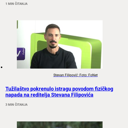
1 MIN ČITANJA
Stevan Filipović; Foto: FoNet
Tužilaštvo pokrenulo istragu povodom fizičkog
napada na reditelja Stevana Filipovića
3 MIN ČITANJA