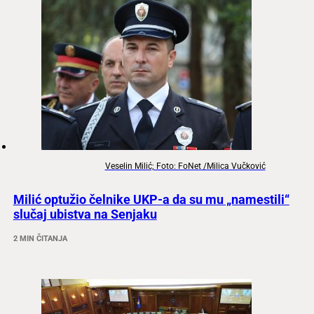
Veselin Milić; Foto: FoNet /Milica Vučković
Milić optužio čelnike UKP-a da su mu „namestili“
slučaj ubistva na Senjaku
2 MIN ČITANJA