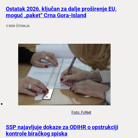
Ostatak 2026. ključan za dalje proširenje EU,
moguć „paket“ Crna Gora-Island
3 MIN ČITANJA
Foto: FoNet
SSP najavljuje dokaze za ODIHR o opstrukciji
kontrole biračkog spiska