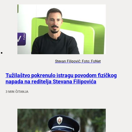
Stevan Filipović; Foto: FoNet
Tužilaštvo pokrenulo istragu povodom fizičkog
napada na reditelja Stevana Filipovića
3 MIN ČITANJA