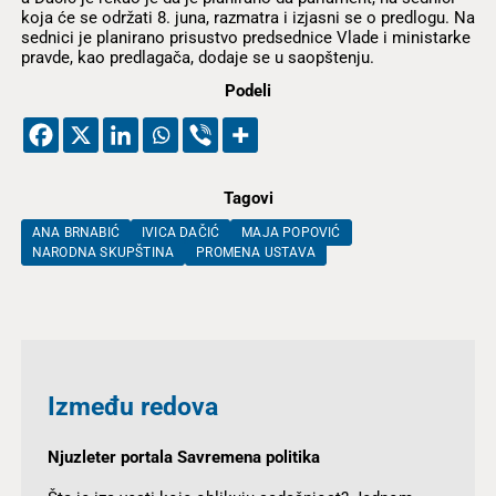
koja će se održati 8. juna, razmatra i izjasni se o predlogu. Na
sednici je planirano prisustvo predsednice Vlade i ministarke
pravde, kao predlagača, dodaje se u saopštenju.
Podeli
Tagovi
ANA BRNABIĆ
IVICA DAČIĆ
MAJA POPOVIĆ
NARODNA SKUPŠTINA
PROMENA USTAVA
Između redova
Njuzleter portala Savremena politika