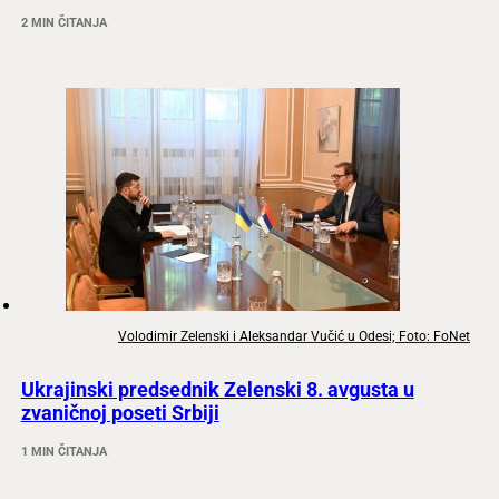
2 MIN ČITANJA
Volodimir Zelenski i Aleksandar Vučić u Odesi; Foto: FoNet
Ukrajinski predsednik Zelenski 8. avgusta u
zvaničnoj poseti Srbiji
1 MIN ČITANJA