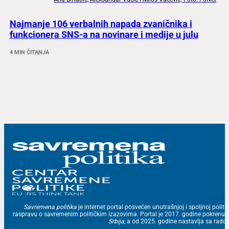
Najmanje 106 verbalnih napada zvaničnika i
funkcionera SNS-a na novinare i medije u julu
4 MIN ČITANJA
Savremena politika
je internet portal posvećen unutrašnjoj i spoljnoj politic
raspravu o savremenim političkim izazovima. Portal je 2017. godine pokrenu
Srbija
, a od 2025. godine nastavlja sa ra