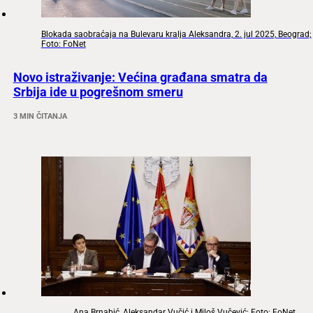
Blokada saobraćaja na Bulevaru kralja Aleksandra, 2. jul 2025, Beograd;
Foto: FoNet
Novo istraživanje: Većina građana smatra da
Srbija ide u pogrešnom smeru
3 MIN ČITANJA
Ana Brnabić, Aleksandar Vučić i Miloš Vučević; Foto: FoNet