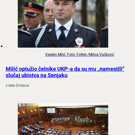
Veselin Milić; Foto: FoNet /Milica Vučković
Milić optužio čelnike UKP-a da su mu „namestili“
slučaj ubistva na Senjaku
2 MIN ČITANJA