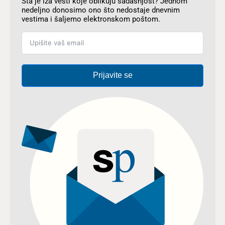
Šta je iza vesti koje oblikuju sadašnjost? Jednom
nedeljno donosimo ono što nedostaje dnevnim
vestima i šaljemo elektronskom poštom.
Prijavite se