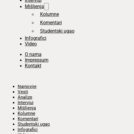
Intervjui
Mišljenja
Kolumne
Komentari
Studentski ugao
Infografici
Video
O nama
Impressum
Kontakt
Početna
Najnovije
Vesti
Analize
Intervjui
Mišljenja
Kolumne
Komentari
Studentski ugao
Infografici