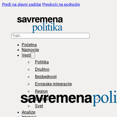
Pređi na glavni sadržaj
Preskoči na podnožje
Pretraga
Početna
Najnovije
Vesti
Politika
Društvo
Bezbednost
Evropske integracije
Region
Evropa
Svet
Analize