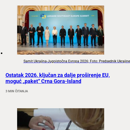
Samit Ukrajina-Jugoistočna Evropa 2026; Foto: Predsednik Ukrajine
Ostatak 2026. ključan za dalje proširenje EU,
moguć „paket“ Crna Gora-Island
3 MIN ČITANJA