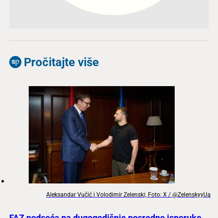
Pročitajte više
Aleksandar Vučić i Volodimir Zelenski; Foto: X / @ZelenskyyUa
FAZ podseća na dugogodišnje posredne isporuke