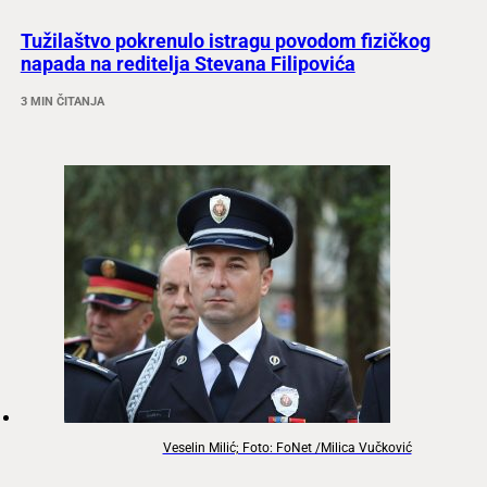
Tužilaštvo pokrenulo istragu povodom fizičkog
napada na reditelja Stevana Filipovića
3 MIN ČITANJA
Veselin Milić; Foto: FoNet /Milica Vučković