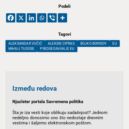
Podeli
Tagovi
ALEKSANDAR VUČIĆ
ALEKSIS CIPRAS
BOJKO BORISOV
EU
MIHAIJ TUDOSE
PREDSEDAVANJE EU
Između redova
Njuzleter portala Savremena politika
Šta je iza vesti koje oblikuju sadašnjost? Jednom
nedeljno donosimo ono što nedostaje dnevnim
vestima i šaljemo elektronskom poštom.