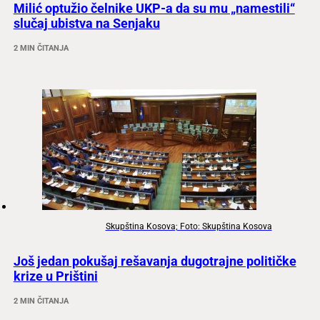
Milić optužio čelnike UKP-a da su mu „namestili“
slučaj ubistva na Senjaku
2 MIN ČITANJA
Skupština Kosova; Foto: Skupština Kosova
Još jedan pokušaj rešavanja dugotrajne političke
krize u Prištini
2 MIN ČITANJA