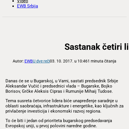
Video
EWB Srbija
Sastanak četiri l
Autor:
EWB
U dve reči
03. 10. 2017. u 10:46
1 minuta čitanja
Danas će se u Bugarskoj, u Varni, sastati predsednik Srbije
Aleksandar Vučić i predsednici vlada – Bugarske, Bojko
Borisov, Grčke Aleksis Cipras i Rumunije Mihaij Tudose.
Tema susreta četvorice lidera biće unapređenje saradnje u
oblasti saobraćaja, infrastrukture i energetike, kao ključnih za
privlačenje investicija i ekonomski razvoj regiona.
To će biti i jedan od prioriteta bugarskog predsedavanja
Evropskoj uniji, u prvoj polovini naredne godine.