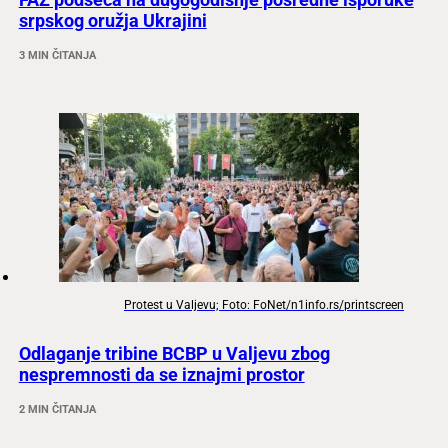
srpskog oružja Ukrajini
3 MIN ČITANJA
Protest u Valjevu; Foto: FoNet/n1info.rs/printscreen
Odlaganje tribine BCBP u Valjevu zbog
nespremnosti da se iznajmi prostor
2 MIN ČITANJA