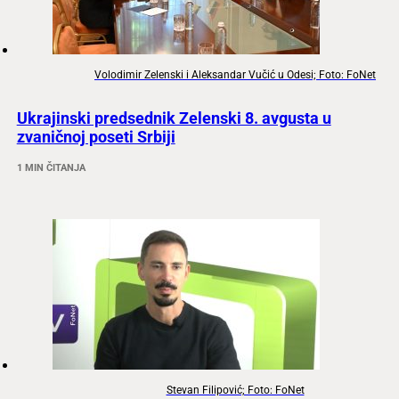
Volodimir Zelenski i Aleksandar Vučić u Odesi; Foto: FoNet
Ukrajinski predsednik Zelenski 8. avgusta u
zvaničnoj poseti Srbiji
1 MIN ČITANJA
Stevan Filipović; Foto: FoNet