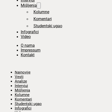
Intervjui
Mišljenja
Kolumne
Komentari
Studentski ugao
Infografici
Video
O nama
Impressum
Kontakt
Početna
Najnovije
Vesti
Analize
Intervjui
Mišljenja
Kolumne
Komentari
Studentski ugao
Infografici