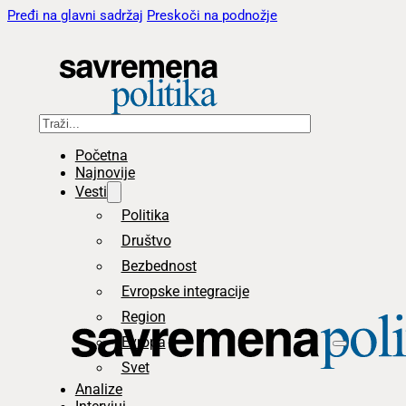
Pređi na glavni sadržaj
Preskoči na podnožje
Pretraga
Početna
Najnovije
Vesti
Politika
Društvo
Bezbednost
Evropske integracije
Region
Evropa
Svet
Analize