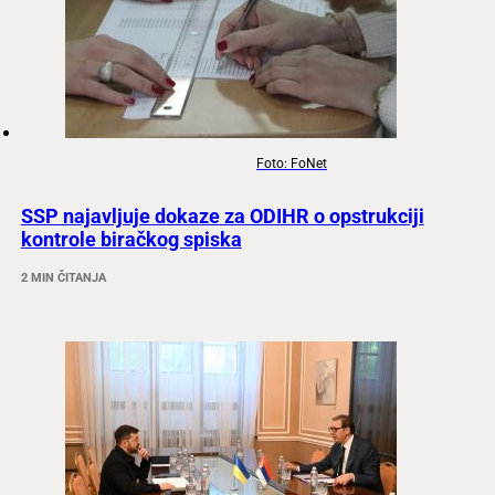
Foto: FoNet
SSP najavljuje dokaze za ODIHR o opstrukciji
kontrole biračkog spiska
2 MIN ČITANJA