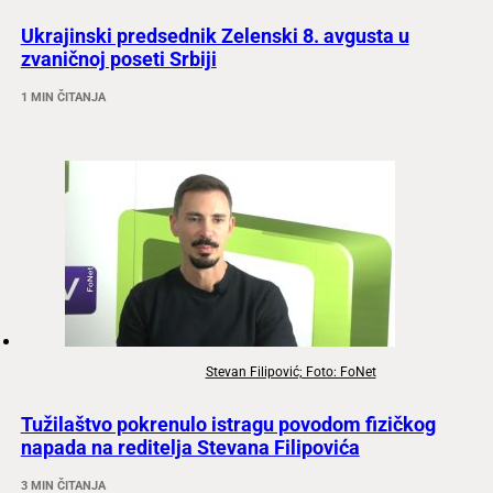
Ukrajinski predsednik Zelenski 8. avgusta u
zvaničnoj poseti Srbiji
1 MIN ČITANJA
Stevan Filipović; Foto: FoNet
Tužilaštvo pokrenulo istragu povodom fizičkog
napada na reditelja Stevana Filipovića
3 MIN ČITANJA