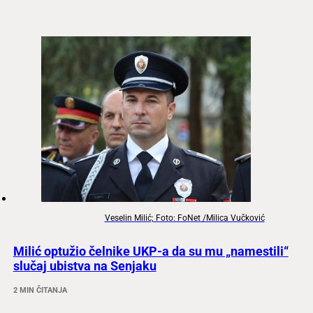
Veselin Milić; Foto: FoNet /Milica Vučković
Milić optužio čelnike UKP-a da su mu „namestili“
slučaj ubistva na Senjaku
2 MIN ČITANJA