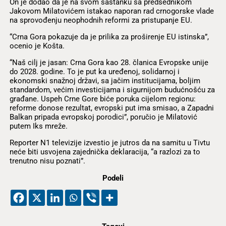
On je dodao da je na svom sastanku sa predsednikom
Jakovom Milatovićem istakao naporan rad crnogorske vlade
na sprovođenju neophodnih reformi za pristupanje EU.
“Crna Gora pokazuje da je prilika za proširenje EU istinska”,
ocenio je Košta.
“Naš cilj je jasan: Crna Gora kao 28. članica Evropske unije
do 2028. godine. To je put ka uređenoj, solidarnoj i
ekonomski snažnoj državi, sa jačim institucijama, boljim
standardom, većim investicijama i sigurnijom budućnošću za
građane. Uspeh Crne Gore biće poruka cijelom regionu:
reforme donose rezultat, evropski put ima smisao, a Zapadni
Balkan pripada evropskoj porodici”, poručio je Milatović
putem Iks mreže.
Reporter N1 televizije izvestio je jutros da na samitu u Tivtu
neće biti usvojena zajednička deklaracija, “a razlozi za to
trenutno nisu poznati”.
Podeli