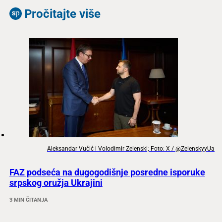
Pročitajte više
Aleksandar Vučić i Volodimir Zelenski; Foto: X / @ZelenskyyUa
FAZ podseća na dugogodišnje posredne isporuke
srpskog oružja Ukrajini
3 MIN ČITANJA