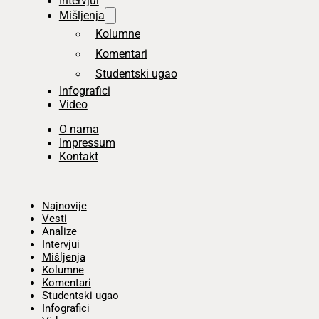
Intervjui
Mišljenja
Kolumne
Komentari
Studentski ugao
Infografici
Video
O nama
Impressum
Kontakt
Početna
Najnovije
Vesti
Analize
Intervjui
Mišljenja
Kolumne
Komentari
Studentski ugao
Infografici