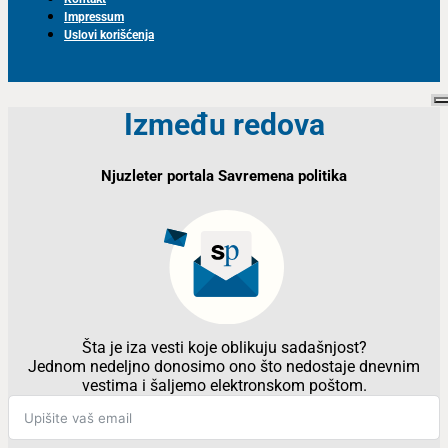
Impressum
Uslovi korišćenja
Između redova
Njuzleter portala Savremena politika
Šta je iza vesti koje oblikuju sadašnjost?
Jednom nedeljno donosimo ono što nedostaje dnevnim
vestima i šaljemo elektronskom poštom.