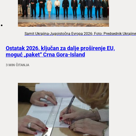
Samit Ukrajina-Jugoistočna Evropa 2026; Foto: Predsednik Ukrajine
Ostatak 2026. ključan za dalje proširenje EU,
moguć „paket“ Crna Gora-Island
3 MIN ČITANJA