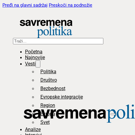
Pređi na glavni sadržaj
Preskoči na podnožje
Pretraga
Početna
Najnovije
Vesti
Politika
Društvo
Bezbednost
Evropske integracije
Region
Evropa
Svet
Analize