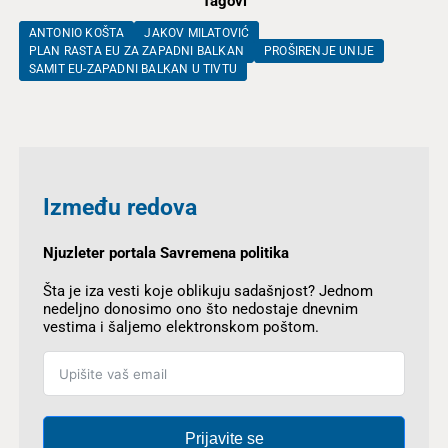
Tagovi
ANTONIO KOŠTA
JAKOV MILATOVIĆ
PLAN RASTA EU ZA ZAPADNI BALKAN
PROŠIRENJE UNIJE
SAMIT EU-ZAPADNI BALKAN U TIVTU
Između redova
Njuzleter portala Savremena politika
Šta je iza vesti koje oblikuju sadašnjost? Jednom
nedeljno donosimo ono što nedostaje dnevnim
vestima i šaljemo elektronskom poštom.
Prijavite se