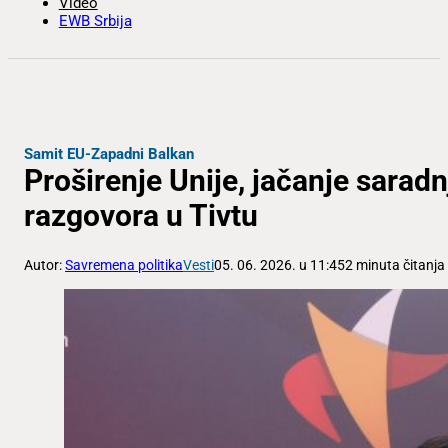
Video
EWB Srbija
Samit EU-Zapadni Balkan
Proširenje Unije, jačanje saradn
razgovora u Tivtu
Autor:
Savremena politika
Vesti
05. 06. 2026. u 11:45
2 minuta čitanja