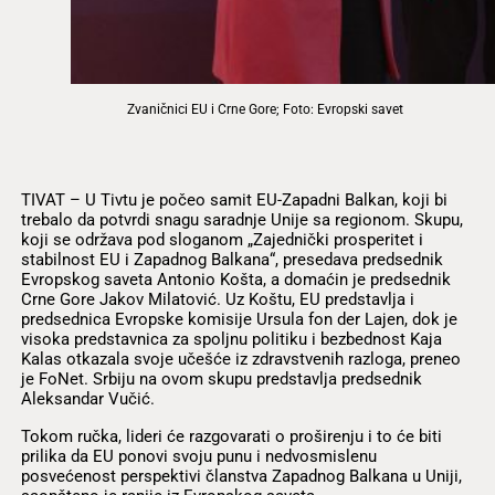
Zvaničnici EU i Crne Gore; Foto: Evropski savet
TIVAT – U Tivtu je počeo samit EU-Zapadni Balkan, koji bi
trebalo da potvrdi snagu saradnje Unije sa regionom. Skupu,
koji se održava pod sloganom „Zajednički prosperitet i
stabilnost EU i Zapadnog Balkana“, presedava predsednik
Evropskog saveta Antonio Košta, a domaćin je predsednik
Crne Gore Jakov Milatović. Uz Koštu, EU predstavlja i
predsednica Evropske komisije Ursula fon der Lajen, dok je
visoka predstavnica za spoljnu politiku i bezbednost Kaja
Kalas otkazala svoje učešće iz zdravstvenih razloga, preneo
je FoNet. Srbiju na ovom skupu predstavlja predsednik
Aleksandar Vučić.
Tokom ručka, lideri će razgovarati o proširenju i to će biti
prilika da EU ponovi svoju punu i nedvosmislenu
posvećenost perspektivi članstva Zapadnog Balkana u Uniji,