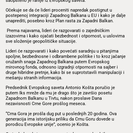
saopšteno je ranije iz Evropskog saveta.
Očekuje se da će lideri proceniti napredak postignut u
postepenoj integraciji Zapadnog Balkana u EU i kako je dalje
unaprediti, posebno kroz Plan rasta za Zapadni Balkan.
Prema najavama, lideri će razgovarati o zajedničkim
izazovima i kako ojačati bezbednost i otpornost, u uslovima
sve složenije geopolitičke situacije.
Lideri će razgovarati i kako povećati saradnju u pitanjima
spoljne, bezbednosne i odbrambene politike i to kroz jačanje
oružanih snaga Zapadnog Balkana putem Evropskog
mirovnog fonda, odnosno izgradnji otpornosti na sajber i
druge hibridne pretnje, kako bi se suprotstavili manipulaciji i
mešanju stranih informacija.
Predsednik Evropskog saveta Antonio Košta poručio je
putem Iks mreže da mu je drago što je završio posetu
Zapadnom Balkanu u Tivtu, nakon proslave Dana
nezavisnosti Crne Gore prošlog meseca.
“Crna Gora je prošla dug put u poslednjih 20 godina. Ova
generacija ima istorijsku priliku da Crnu Goru dovede u
porodicu Evropske unije”, ocenio je Košta.