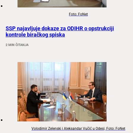
Foto: FoNet
SSP najavljuje dokaze za ODIHR o opstrukciji
kontrole biračkog spiska
2 MIN ČITANJA
Volodimir Zelenski i Aleksandar Vučić u Odesi; Foto: FoNet