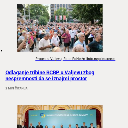
Protest u Valjevu; Foto: FoNet/n1info.rs/printscreen
Odlaganje tribine BCBP u Valjevu zbog
nespremnosti da se iznajmi prostor
2 MIN ČITANJA